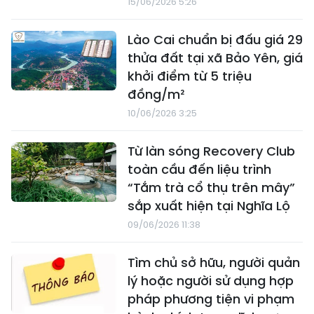
15/06/2026 5:26
Lào Cai chuẩn bị đấu giá 29
thửa đất tại xã Bảo Yên, giá
khởi điểm từ 5 triệu
đồng/m²
10/06/2026 3:25
Từ làn sóng Recovery Club
toàn cầu đến liệu trình
“Tắm trà cổ thụ trên mây”
sắp xuất hiện tại Nghĩa Lộ
09/06/2026 11:38
Tìm chủ sở hữu, người quản
lý hoặc người sử dụng hợp
pháp phương tiện vi phạm