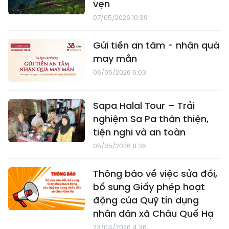
vẹn
07/05/2026 10:39
Gửi tiền an tâm - nhận quà
may mắn
06/05/2026 6:03
Sapa Halal Tour – Trải
nghiệm Sa Pa thân thiện,
tiện nghi và an toàn
05/05/2026 11:36
Thông báo về việc sửa đổi,
bổ sung Giấy phép hoạt
động của Quỹ tín dụng
nhân dân xã Châu Quế Hạ
23/04/2026 4:36