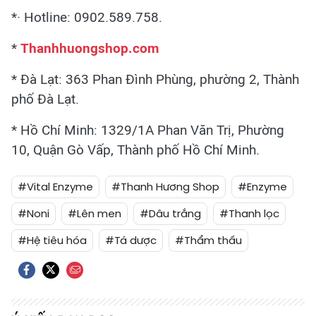
*· Hotline: 0902.589.758.
*
Thanhhuongshop.com
* Đà Lạt: 363 Phan Đình Phùng, phường 2, Thành
phố Đà Lạt.
* Hồ Chí Minh: 1329/1A Phan Văn Trị, Phường
10, Quận Gò Vấp, Thành phố Hồ Chí Minh.
#Vital Enzyme
#Thanh Hương Shop
#Enzyme
#Noni
#Lên men
#Dâu trắng
#Thanh lọc
#Hệ tiêu hóa
#Tá dược
#Thẩm thấu