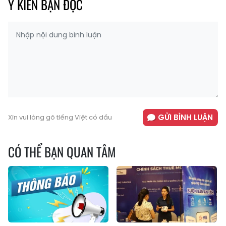
Ý KIẾN BẠN ĐỌC
GỬI BÌNH LUẬN
Xin vui lòng gõ tiếng Việt có dấu
CÓ THỂ BẠN QUAN TÂM