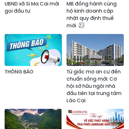
UBND xã Si Ma Cai mời
MB đồng hành cùng
gọi đầu tư
hộ kinh doanh cập
nhật quy định thuế
mới
THÔNG BÁO
Từ giấc mơ an cư đến
chuẩn sống mới: Cơ
hội sở hữu ngôi nhà
đầu tiên tại trung tâm
Lào Cai