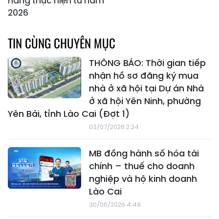
hàng thực hiện từ năm
2026
TIN CÙNG CHUYÊN MỤC
THÔNG BÁO: Thời gian tiếp
nhận hồ sơ đăng ký mua
nhà ở xã hội tại Dự án Nhà
ở xã hội Yên Ninh, phường
Yên Bái, tỉnh Lào Cai (Đợt 1)
03/07/2026 2:24
MB đồng hành số hóa tài
chính – thuế cho doanh
nghiệp và hộ kinh doanh
Lào Cai
30/06/2026 4:49