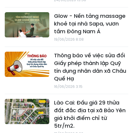
Glow - Nền tảng massage
khoẻ tại nhà Sapa, vươn
tầm Đông Nam Á
19/06/2026 8:08
Thông báo về việc sửa đổi
Giấy phép thành lập Quỹ
tín dụng nhân dân xã Châu
Quế Hạ
16/06/2026 3:15
Lào Cai: Đấu giá 29 thửa
đất đắc địa tại xã Bảo Yên
giá khởi điểm chỉ từ
5tr/m2.