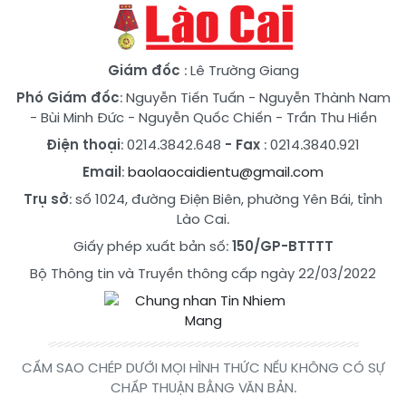
Giám đốc
: Lê Trường Giang
Phó Giám đốc
:
Nguyễn Tiến Tuấn
-
Nguyễn Thành Nam
-
Bùi Minh Đức
-
Nguyễn Quốc Chiến
-
Trần Thu Hiền
Điện thoại
: 0214.3842.648
- Fax
: 0214.3840.921
Email
:
baolaocaidientu@gmail.com
Trụ sở
: số 1024, đường Điện Biên, phường Yên Bái, tỉnh
Lào Cai.
Giấy phép xuất bản số:
150/GP-BTTTT
Bộ Thông tin và Truyền thông cấp ngày 22/03/2022
CẤM SAO CHÉP DƯỚI MỌI HÌNH THỨC NẾU KHÔNG CÓ SỰ
CHẤP THUẬN BẰNG VĂN BẢN.