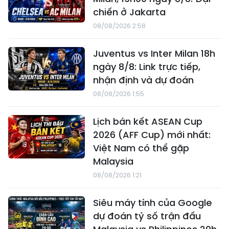
chiến ở Jakarta
08/08/2026 2:58
Juventus vs Inter Milan 18h
ngày 8/8: Link trực tiếp,
nhận định và dự đoán
08/08/2026 1:55
Lịch bán kết ASEAN Cup
2026 (AFF Cup) mới nhất:
Việt Nam có thể gặp
Malaysia
08/08/2026 1:21
Siêu máy tính của Google
dự đoán tỷ số trận đấu