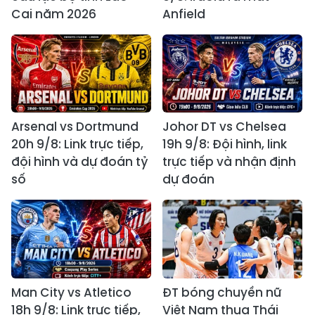
Cai năm 2026
Anfield
Arsenal vs Dortmund
Johor DT vs Chelsea
20h 9/8: Link trực tiếp,
19h 9/8: Đội hình, link
đội hình và dự đoán tỷ
trực tiếp và nhận định
số
dự đoán
Man City vs Atletico
ĐT bóng chuyền nữ
18h 9/8: Link trực tiếp,
Việt Nam thua Thái