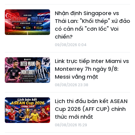
Nhận định Singapore vs
Thái Lan: "Khối thép" xứ đảo
có cản nổi "cơn lốc" Voi
chiến?
09/08/2026 0:04
Link trực tiếp Inter Miami vs
Monterrey 7h ngày 9/8:
Messi vắng mặt
08/08/2026 23:38
Lịch thi đấu bán kết ASEAN
Cup 2026 (AFF CUP) chính
thức mới nhất
08/08/2026 15:29