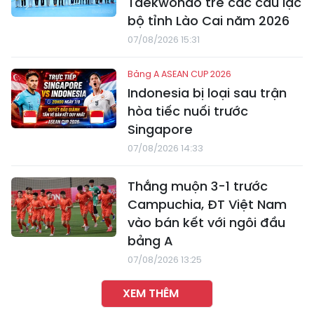
Taekwondo trẻ các câu lạc
bộ tỉnh Lào Cai năm 2026
07/08/2026 15:31
Bảng A ASEAN CUP 2026
Indonesia bị loại sau trận
hòa tiếc nuối trước
Singapore
07/08/2026 14:33
Thắng muộn 3-1 trước
Campuchia, ĐT Việt Nam
vào bán kết với ngôi đầu
bảng A
07/08/2026 13:25
XEM THÊM