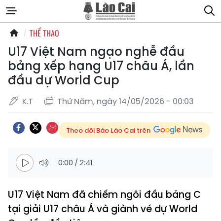
THỂ THAO
U17 Việt Nam ngạo nghễ đầu
bảng xếp hạng U17 châu Á, lần
đầu dự World Cup
K.T
Thứ Năm, ngày 14/05/2026 - 00:03
Theo dõi Báo Lào Cai trên
0:00
/
2:41
U17 Việt Nam đã chiếm ngôi đầu bảng C
tại giải U17 châu Á và giành vé dự World