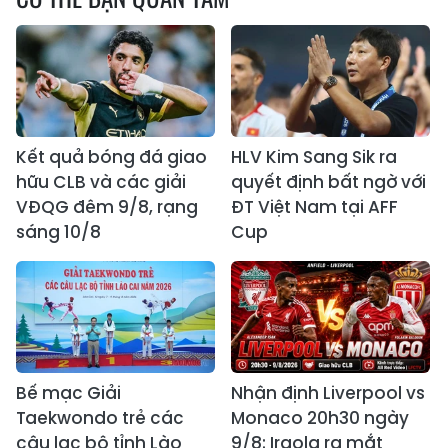
Kết quả bóng đá giao
HLV Kim Sang Sik ra
hữu CLB và các giải
quyết định bất ngờ với
VĐQG đêm 9/8, rạng
ĐT Việt Nam tại AFF
sáng 10/8
Cup
Bế mạc Giải
Nhận định Liverpool vs
Taekwondo trẻ các
Monaco 20h30 ngày
câu lạc bộ tỉnh Lào
9/8: Iraola ra mắt