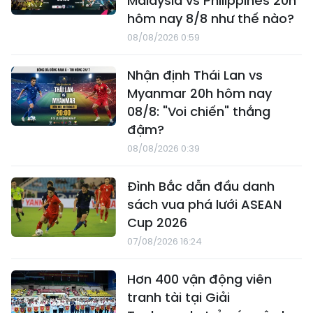
Malaysia vs Philippines 20h
hôm nay 8/8 như thế nào?
08/08/2026 0:59
Nhận định Thái Lan vs
Myanmar 20h hôm nay
08/8: "Voi chiến" thắng
đậm?
08/08/2026 0:39
Đình Bắc dẫn đầu danh
sách vua phá lưới ASEAN
Cup 2026
07/08/2026 16:24
Hơn 400 vận động viên
tranh tài tại Giải