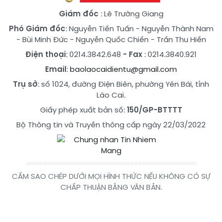
Giám đốc
: Lê Trường Giang
Phó Giám đốc
:
Nguyễn Tiến Tuấn
-
Nguyễn Thành Nam
-
Bùi Minh Đức
-
Nguyễn Quốc Chiến
-
Trần Thu Hiền
Điện thoại
: 0214.3842.648
- Fax
: 0214.3840.921
Email
:
baolaocaidientu@gmail.com
Trụ sở
: số 1024, đường Điện Biên, phường Yên Bái, tỉnh
Lào Cai.
Giấy phép xuất bản số:
150/GP-BTTTT
Bộ Thông tin và Truyền thông cấp ngày 22/03/2022
CẤM SAO CHÉP DƯỚI MỌI HÌNH THỨC NẾU KHÔNG CÓ SỰ
CHẤP THUẬN BẰNG VĂN BẢN.