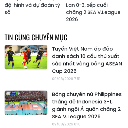
đội hình và dự đoán tỷ
Lan 0-3, xếp cuối
số
chặng 2 SEA V.League
2026
TIN CÙNG CHUYÊN MỤC
Tuyển Việt Nam áp đảo
danh sách 10 cầu thủ xuất
sắc nhất vòng bảng ASEAN
Cup 2026
09/08/2026 7:51
Bóng chuyền nữ Philippines
thắng dễ Indonesia 3-1,
giành ngôi Á quân chặng 2
SEA V.League 2026
09/08/2026 6:18