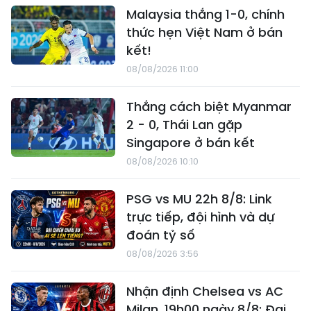
Malaysia thắng 1-0, chính
thức hẹn Việt Nam ở bán
kết!
08/08/2026 11:00
Thắng cách biệt Myanmar
2 - 0, Thái Lan gặp
Singapore ở bán kết
08/08/2026 10:10
PSG vs MU 22h 8/8: Link
trực tiếp, đội hình và dự
đoán tỷ số
08/08/2026 3:56
Nhận định Chelsea vs AC
Milan, 19h00 ngày 8/8: Đại