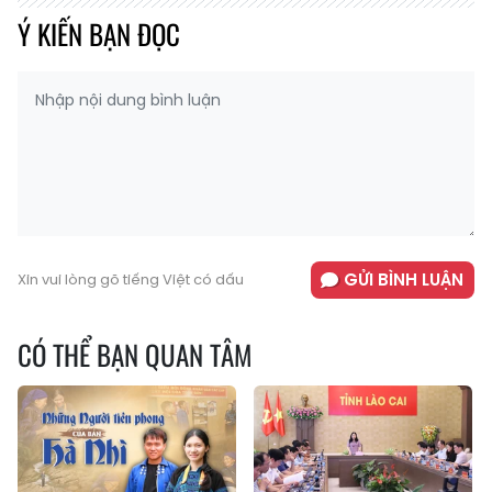
Ý KIẾN BẠN ĐỌC
GỬI BÌNH LUẬN
Xin vui lòng gõ tiếng Việt có dấu
CÓ THỂ BẠN QUAN TÂM