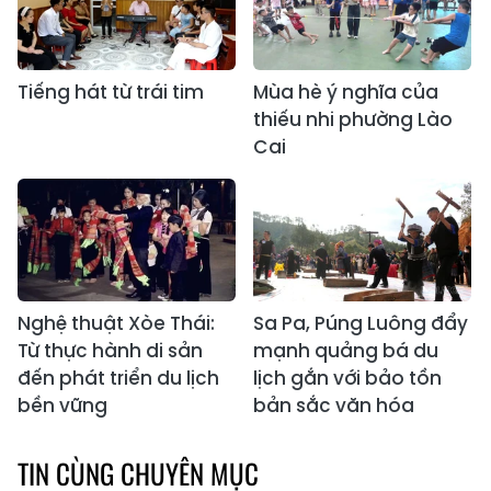
Tiếng hát từ trái tim
Mùa hè ý nghĩa của
thiếu nhi phường Lào
Cai
Nghệ thuật Xòe Thái:
Sa Pa, Púng Luông đẩy
Từ thực hành di sản
mạnh quảng bá du
đến phát triển du lịch
lịch gắn với bảo tồn
bền vững
bản sắc văn hóa
TIN CÙNG CHUYÊN MỤC