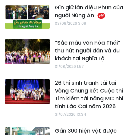
Gìn giữ làn điệu Phưn của
người Nùng An
03/08/2026 3:09
“Sắc màu văn hóa Thái”
thu hút người dân và du
khách tại Nghĩa Lộ
01/08/2026 1:57
26 thí sinh tranh tài tại
Vòng Chung kết Cuộc thi
Tìm kiếm tài năng MC nhí
tỉnh Lào Cai năm 2026
31/07/2026 10:34
Gần 300 hiện vật được