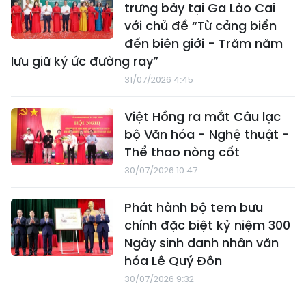
trưng bày tại Ga Lào Cai
với chủ đề “Từ cảng biển
đến biên giới - Trăm năm
lưu giữ ký ức đường ray”
31/07/2026 4:45
Việt Hồng ra mắt Câu lạc
bộ Văn hóa - Nghệ thuật -
Thể thao nòng cốt
30/07/2026 10:47
Phát hành bộ tem bưu
chính đặc biệt kỷ niệm 300
Ngày sinh danh nhân văn
hóa Lê Quý Đôn
30/07/2026 9:32