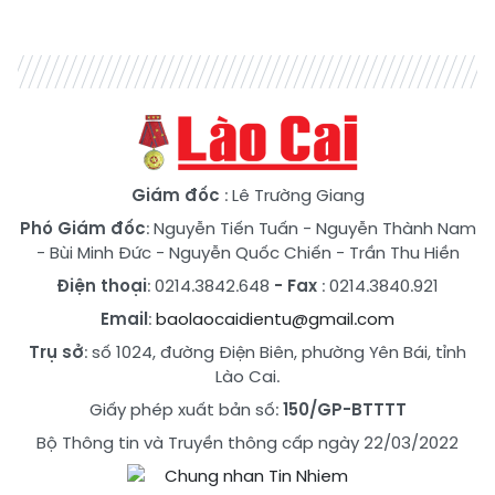
Giám đốc
: Lê Trường Giang
Phó Giám đốc
:
Nguyễn Tiến Tuấn
-
Nguyễn Thành Nam
-
Bùi Minh Đức
-
Nguyễn Quốc Chiến
-
Trần Thu Hiền
Điện thoại
: 0214.3842.648
- Fax
: 0214.3840.921
Email
:
baolaocaidientu@gmail.com
Trụ sở
: số 1024, đường Điện Biên, phường Yên Bái, tỉnh
Lào Cai.
Giấy phép xuất bản số:
150/GP-BTTTT
Bộ Thông tin và Truyền thông cấp ngày 22/03/2022