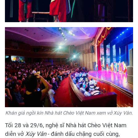
Khán giả ngồi kín Nhà hát Chèo Việt Nam xem vở Xúy Vân.
Tối 28 và 29/6, nghệ sĩ Nhà hát Chèo Việt Nam
diễn vở
Xúy Vân
- đánh dấu chặng cuối cùng,