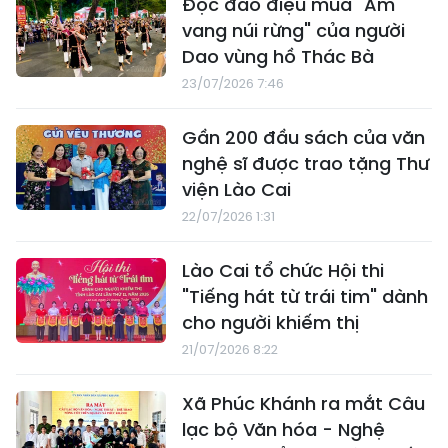
Độc đáo điệu múa "Âm
vang núi rừng" của người
Dao vùng hồ Thác Bà
23/07/2026 7:46
Gần 200 đầu sách của văn
nghệ sĩ được trao tặng Thư
viện Lào Cai
22/07/2026 1:31
Lào Cai tổ chức Hội thi
"Tiếng hát từ trái tim" dành
cho người khiếm thị
21/07/2026 8:22
Xã Phúc Khánh ra mắt Câu
lạc bộ Văn hóa - Nghệ