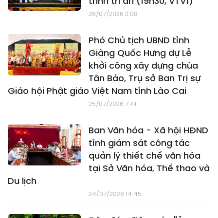
trình tri ân (19h30, VTV1)
26/07/2026 2:08
Phó Chủ tịch UBND tỉnh
Giàng Quốc Hưng dự Lễ
khởi công xây dựng chùa
Tân Bảo, Trụ sở Ban Trị sự
Giáo hội Phật giáo Việt Nam tỉnh Lào Cai
25/07/2026 7:41
Ban Văn hóa - Xã hội HĐND
tỉnh giám sát công tác
quản lý thiết chế văn hóa
tại Sở Văn hóa, Thể thao và
Du lịch
24/07/2026 14:45