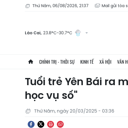
Thứ Năm, 06/08/2026, 21:37
Mail gửi tòa 
Lào Cai,
23.8°C-30.7°C
CHÍNH TRỊ - THỜI SỰ
KINH TẾ
XÃ HỘI
VĂN 
Tuổi trẻ Yên Bái ra 
học vụ số"
Thứ Năm, ngày 20/03/2025 - 03:36