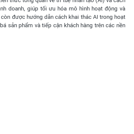
ến thức tổng quan về trí tuệ nhân tạo (AI) và cách
nh doanh, giúp tối ưu hóa mô hình hoạt động và
ên còn được hướng dẫn cách khai thác AI trong hoạt
bá sản phẩm và tiếp cận khách hàng trên các nền
hanh niên tiếp cận công nghệ mới mà còn trang bị
ng chắc để khởi nghiệp thành công trong thời đại
ết thực của Tỉnh đoàn Yên Bái nhằm hỗ trợ thanh
đồng thời góp phần thúc đẩy chuyển đổi số và phát
ẻ Yên Bái có nhiệm vụ phổ cập kiến thức công nghệ
ác nền tảng số phục vụ công việc và kinh doanh,
 dụng công nghệ vào khởi nghiệp. Bên cạnh đó, đội
n thông tin trên không gian mạng, giúp người dân
 tuyến. Với lực lượng nòng cốt là các đoàn viên,
ội hình sẽ tổ chức các buổi hướng dẫn, tập huấn