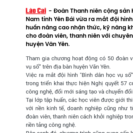
Đoàn Thanh niên cộng sản Hồ
Nam tỉnh Yên Bái vừa ra mắt đội hình
huấn nâng cao nhận thức, kỹ năng khở
cho đoàn viên, thanh niên với chuyên
huyện Văn Yên.
Tham gia chương hoạt động có 50 đoàn viê
vụ số” trên địa bàn huyện Văn Yên.
Việc ra mắt đội hình "Bình dân học vụ số” 
trong triển khai thực hiện Nghị quyết 57 c
công nghệ, đổi mới sáng tạo và chuyển đổi
Tại lớp tập huấn, các học viên được giới t
với nền kinh tế, doanh nghiệp cũng như 
đoàn viên, thanh niên cách khởi nghiệp tro
nền tảng công nghệ.