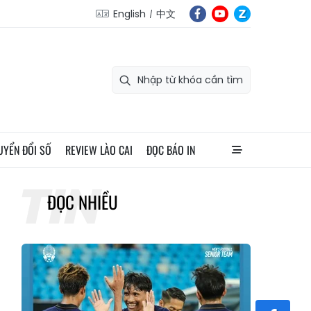
English
中文
UYỂN ĐỔI SỐ
REVIEW LÀO CAI
ĐỌC BÁO IN
ĐỌC NHIỀU