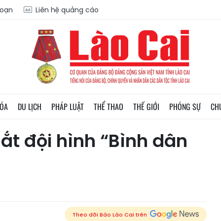
soạn
Liên hệ quảng cáo
HÓA
DU LỊCH
PHÁP LUẬT
THỂ THAO
THẾ GIỚI
PHÓNG SỰ
CH
mắt đội hình “Bình dân
Theo dõi Báo Lào Cai trên