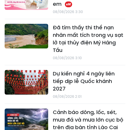
em
08/08/2026 3:30
Đã tìm thấy thi thể nạn
nhân mất tích trong vụ sạt
lở tại thủy điện Mý Háng
Tầu
08/08/2026 3:10
Dự kiến nghỉ 4 ngày liên
tiếp dịp lễ Quốc khánh
2027
08/08/2026 2:01
Cảnh báo dông, lốc, sét,
mưa đá và mưa lớn cục bộ
trên địa bàn tỉnh Lào Cai