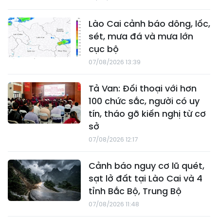
Lào Cai cảnh báo dông, lốc,
sét, mưa đá và mưa lớn
cục bộ
07/08/2026 13:39
Tả Van: Đối thoại với hơn
100 chức sắc, người có uy
tín, tháo gỡ kiến nghị từ cơ
sở
07/08/2026 12:17
Cảnh báo nguy cơ lũ quét,
sạt lở đất tại Lào Cai và 4
tỉnh Bắc Bộ, Trung Bộ
07/08/2026 11:48