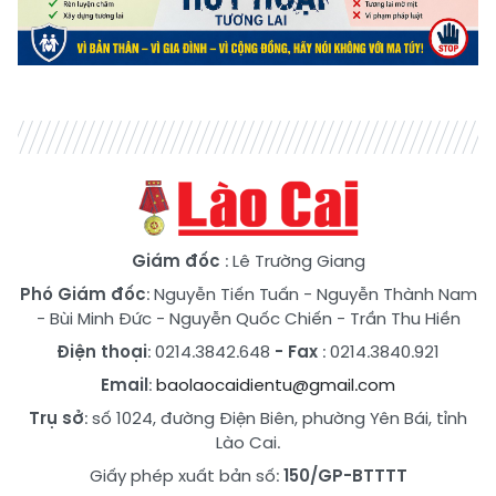
Giám đốc
: Lê Trường Giang
Phó Giám đốc
:
Nguyễn Tiến Tuấn
-
Nguyễn Thành Nam
-
Bùi Minh Đức
-
Nguyễn Quốc Chiến
-
Trần Thu Hiền
Điện thoại
: 0214.3842.648
- Fax
: 0214.3840.921
Email
:
baolaocaidientu@gmail.com
Trụ sở
: số 1024, đường Điện Biên, phường Yên Bái, tỉnh
Lào Cai.
Giấy phép xuất bản số:
150/GP-BTTTT