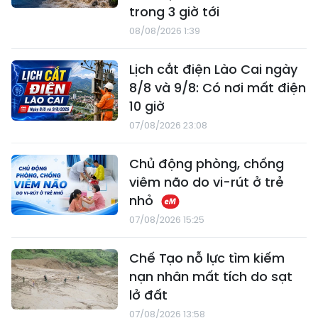
trong 3 giờ tới
08/08/2026 1:39
Lịch cắt điện Lào Cai ngày
8/8 và 9/8: Có nơi mất điện
10 giờ
07/08/2026 23:08
Chủ động phòng, chống
viêm não do vi-rút ở trẻ
nhỏ
07/08/2026 15:25
Chế Tạo nỗ lực tìm kiếm
nạn nhân mất tích do sạt
lở đất
07/08/2026 13:58