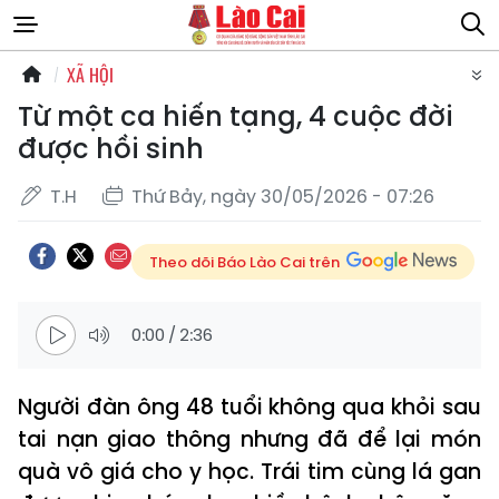
XÃ HỘI
Từ một ca hiến tạng, 4 cuộc đời
được hồi sinh
T.H
Thứ Bảy, ngày 30/05/2026 - 07:26
Theo dõi Báo Lào Cai trên
0:00
/
2:36
Người đàn ông 48 tuổi không qua khỏi sau
tai nạn giao thông nhưng đã để lại món
quà vô giá cho y học. Trái tim cùng lá gan