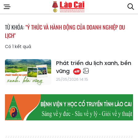
TỪ KHÓA:
"Ý THỨC VÀ HÀNH ĐỘNG CỦA DOANH NGHIỆP DU
LỊCH"
Có
1
kết quả
Phát triển du lịch xanh, bền
vững
25/05/2026 14:15