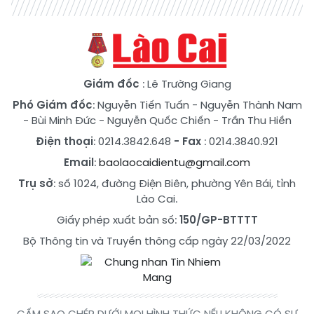
Giám đốc
: Lê Trường Giang
Phó Giám đốc
:
Nguyễn Tiến Tuấn
-
Nguyễn Thành Nam
-
Bùi Minh Đức
-
Nguyễn Quốc Chiến
-
Trần Thu Hiền
Điện thoại
: 0214.3842.648
- Fax
: 0214.3840.921
Email
:
baolaocaidientu@gmail.com
Trụ sở
: số 1024, đường Điện Biên, phường Yên Bái, tỉnh
Lào Cai.
Giấy phép xuất bản số:
150/GP-BTTTT
Bộ Thông tin và Truyền thông cấp ngày 22/03/2022
CẤM SAO CHÉP DƯỚI MỌI HÌNH THỨC NẾU KHÔNG CÓ SỰ