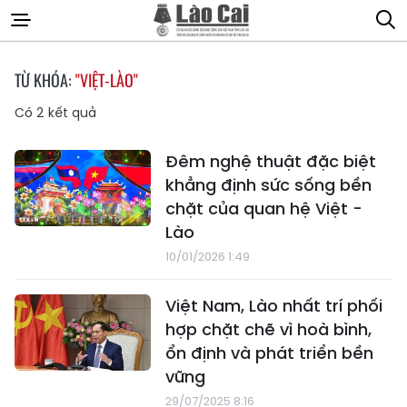
TỪ KHÓA:
"VIỆT-LÀO"
Có
2
kết quả
Đêm nghệ thuật đặc biệt
khẳng định sức sống bền
chặt của quan hệ Việt -
Lào
10/01/2026 1:49
Việt Nam, Lào nhất trí phối
hợp chặt chẽ vì hoà bình,
ổn định và phát triển bền
vững
29/07/2025 8:16