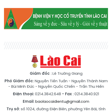
Giám đốc
: Lê Trường Giang
Phó Giám đốc
:
Nguyễn Tiến Tuấn
-
Nguyễn Thành Nam
-
Bùi Minh Đức
-
Nguyễn Quốc Chiến
-
Trần Thu Hiền
Điện thoại
: 0214.3842.648
- Fax
: 0214.3840.921
Email
:
baolaocaidientu@gmail.com
Trụ sở
: số 1024, đường Điện Biên, phường Yên Bái, tỉnh