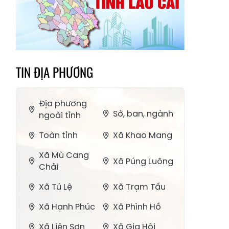
TIN ĐỊA PHƯƠNG
Địa phương
Sở, ban, ngành
ngoài tỉnh
Toàn tỉnh
Xã Khao Mang
Xã Mù Cang
Xã Púng Luông
Chải
Xã Tú Lệ
Xã Trạm Tấu
Xã Hạnh Phúc
Xã Phình Hồ
Xã Liên Sơn
Xã Gia Hội