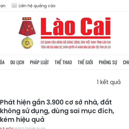
oạn
Liên hệ quảng cáo
HÓA
DU LỊCH
PHÁP LUẬT
THỂ THAO
THẾ GIỚI
PHÓNG SỰ
CH
1
kết quả
Phát hiện gần 3.900 cơ sở nhà, đất
không sử dụng, dùng sai mục đích,
kém hiệu quả
XÃ HỘI
08/07/2026 11:40