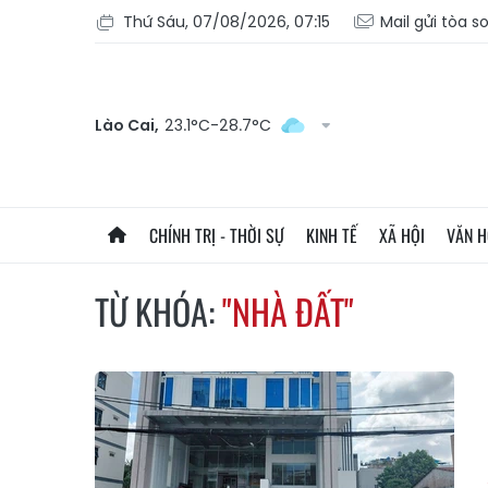
Thứ Sáu, 07/08/2026, 07:15
Mail gửi tòa s
Lào Cai,
23.1°C-28.7°C
CHÍNH TRỊ - THỜI SỰ
KINH TẾ
XÃ HỘI
VĂN 
TỪ KHÓA:
"NHÀ ĐẤT"