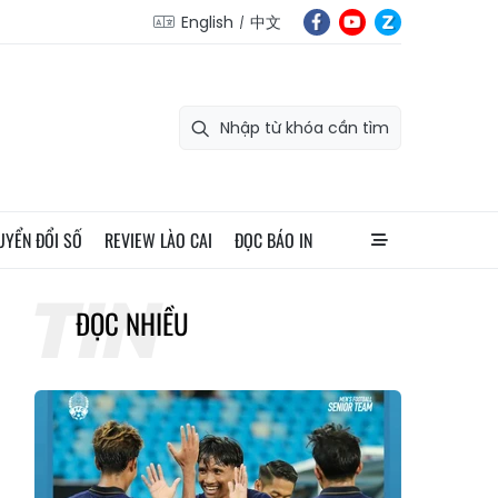
English
中文
UYỂN ĐỔI SỐ
REVIEW LÀO CAI
ĐỌC BÁO IN
ĐỌC NHIỀU