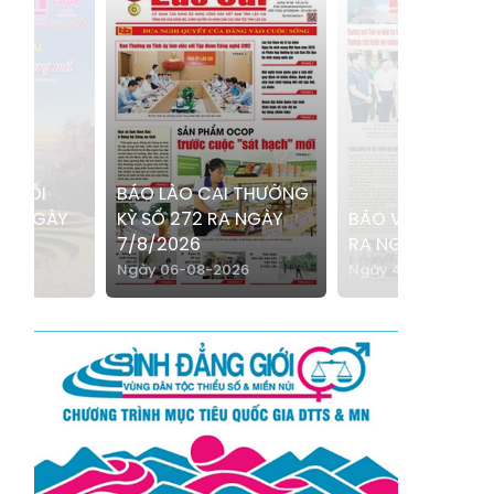
Xã Bản Hồ
Xã Tả Van
Xã Tả Phìn
Xã Cốc Lầu
Xã Bảo Nhai
Xã Bản Liền
Xã Bắc Hà
Xã Tả Củ Tỷ
Xã Lùng Phình
Xã Pha Long
 CUỐI
BÁO LÀO CAI THƯỜNG
RA NGÀY
KỲ SỐ 272 RA NGÀY
BÁO VÙNG CAO 
Xã Mường
Xã Bản Lầu
7/8/2026
RA NGÀY 9/8/20
Khương
rước
Ngày 06-08-2026
Ngày 45 phút trước
Xã Cao Sơn
Xã Si Ma Cai
Xã Sín Chéng
Xã Nậm Xé
Xã Ngũ Chỉ
Xã Chế Tạo
Sơn
Xã Lao Chải
Xã Nậm Có
Xã Tà Xi Láng
Xã Cát Thịnh