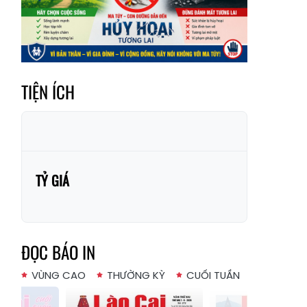
Xã Mường
Xã Dền Sáng
Hum
Xã Y Tý
Xã A Mú Sung
Xã Trịnh Tường
Xã Nậm Chày
TIỆN ÍCH
Xã Bản Xèo
Xã Bát Xát
Xã Võ Lao
Xã Khánh Yên
Xã Văn Bàn
Xã Dương Quỳ
Xã Chiềng Ken
Xã Minh Lương
TỶ GIÁ
Xã Nậm Chảy
Xã Bảo Yên
Xã Nghĩa Đô
Xã Thượng Hà
ĐỌC BÁO IN
Xã Xuân Hòa
Xã Phúc Khánh
VÙNG CAO
THƯỜNG KỲ
CUỐI TUẦN
Xã Bảo Hà
Xã Mường Bo