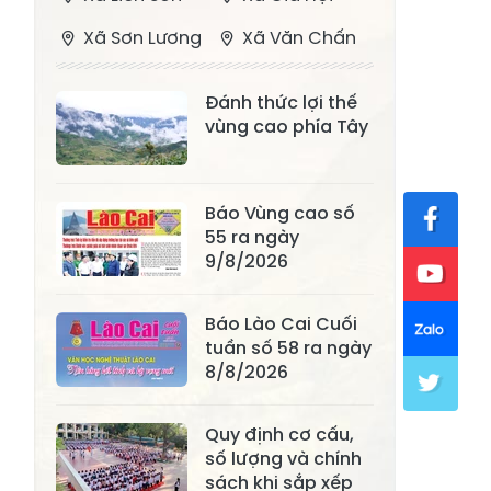
Xã Sơn Lương
Xã Văn Chấn
Xã Thượng
Xã Chấn Thịnh
Đánh thức lợi thế
Bằng La
vùng cao phía Tây
Xã Phong Dụ
Xã Nghĩa Tâm
Hạ
Báo Vùng cao số
Xã Châu Quế
Xã Lâm Giang
55 ra ngày
Xã Đông
9/8/2026
Xã Tân Hợp
Cuông
Báo Lào Cai Cuối
Xã Mậu A
Xã Xuân Ái
tuần số 58 ra ngày
Xã Lâm
8/8/2026
Xã Mỏ Vàng
Thượng
Quy định cơ cấu,
Xã Lục Yên
Xã Tân Lĩnh
số lượng và chính
Xã Khánh Hòa
Xã Phúc Lợi
sách khi sắp xếp