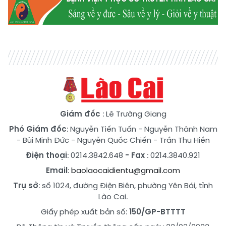
Giám đốc
: Lê Trường Giang
Phó Giám đốc
:
Nguyễn Tiến Tuấn
-
Nguyễn Thành Nam
-
Bùi Minh Đức
-
Nguyễn Quốc Chiến
-
Trần Thu Hiền
Điện thoại
: 0214.3842.648
- Fax
: 0214.3840.921
Email
:
baolaocaidientu@gmail.com
Trụ sở
: số 1024, đường Điện Biên, phường Yên Bái, tỉnh
Lào Cai.
Giấy phép xuất bản số:
150/GP-BTTTT