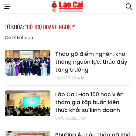
TỪ KHÓA:
"HỖ TRỢ DOANH NGHIỆP"
Có
13
kết quả
Tháo gỡ điểm nghẽn, khơi
thông nguồn lực, thúc đẩy
tăng trưởng
18/07/2026 4:10
Lào Cai: Hơn 100 học viên
tham gia tập huấn kiến
thức khởi sự kinh doanh
04/07/2026 7:37
Phường Âu Lâu tháo gỡ khó