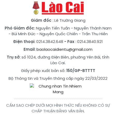
Giám đốc
: Lê Trường Giang
Phó Giám đốc
:
Nguyễn Tiến Tuấn
-
Nguyễn Thành Nam
-
Bùi Minh Đức
-
Nguyễn Quốc Chiến
-
Trần Thu Hiền
Điện thoại
: 0214.3842.648
- Fax
: 0214.3840.921
Email
:
baolaocaidientu@gmail.com
Trụ sở
: số 1024, đường Điện Biên, phường Yên Bái, tỉnh
Lào Cai.
Giấy phép xuất bản số:
150/GP-BTTTT
Bộ Thông tin và Truyền thông cấp ngày 22/03/2022
CẤM SAO CHÉP DƯỚI MỌI HÌNH THỨC NẾU KHÔNG CÓ SỰ
CHẤP THUẬN BẰNG VĂN BẢN.