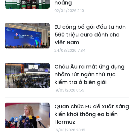
hoảng
02/04/2026 2:10
EU công bố gói đầu tư hơn
560 triệu euro dành cho
Việt Nam
24/03/2026 7:34
Châu Âu ra mắt ứng dụng
nhằm rút ngắn thủ tục
kiểm tra ở biên giới
19/03/2026 0:55
Quan chức EU đề xuất sáng
kiến khơi thông eo biển
Hormuz
16/03/2026 23:15