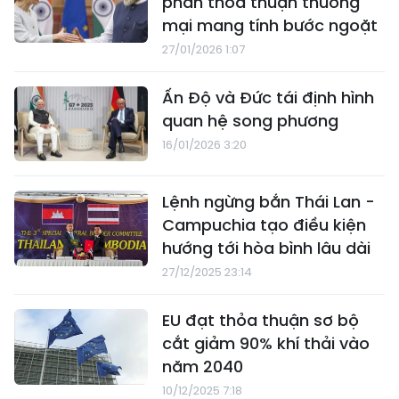
phán thỏa thuận thương
mại mang tính bước ngoặt
27/01/2026 1:07
Ấn Độ và Đức tái định hình
quan hệ song phương
16/01/2026 3:20
Lệnh ngừng bắn Thái Lan -
Campuchia tạo điều kiện
hướng tới hòa bình lâu dài
27/12/2025 23:14
EU đạt thỏa thuận sơ bộ
cắt giảm 90% khí thải vào
năm 2040
10/12/2025 7:18