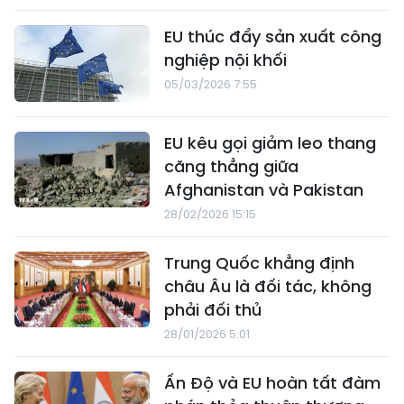
EU thúc đẩy sản xuất công
nghiệp nội khối
05/03/2026 7:55
EU kêu gọi giảm leo thang
căng thẳng giữa
Afghanistan và Pakistan
28/02/2026 15:15
Trung Quốc khẳng định
châu Âu là đối tác, không
phải đối thủ
28/01/2026 5:01
Ấn Độ và EU hoàn tất đàm