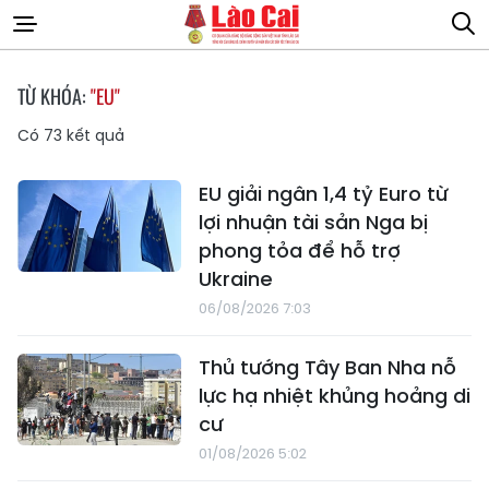
TỪ KHÓA:
"EU"
Có
73
kết quả
EU giải ngân 1,4 tỷ Euro từ
lợi nhuận tài sản Nga bị
phong tỏa để hỗ trợ
Ukraine
06/08/2026 7:03
Thủ tướng Tây Ban Nha nỗ
lực hạ nhiệt khủng hoảng di
cư
01/08/2026 5:02