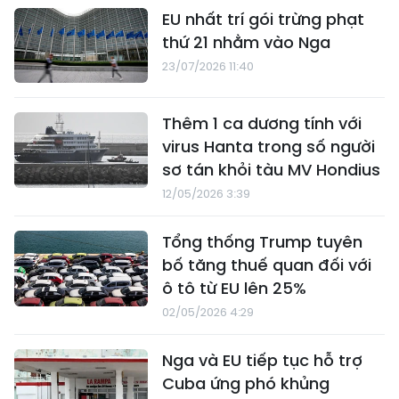
EU nhất trí gói trừng phạt
thứ 21 nhằm vào Nga
23/07/2026 11:40
Thêm 1 ca dương tính với
virus Hanta trong số người
sơ tán khỏi tàu MV Hondius
12/05/2026 3:39
Tổng thống Trump tuyên
bố tăng thuế quan đối với
ô tô từ EU lên 25%
02/05/2026 4:29
Nga và EU tiếp tục hỗ trợ
Cuba ứng phó khủng