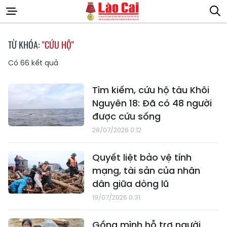
TỪ KHÓA:
"CỨU HỘ"
Có
66
kết quả
Tìm kiếm, cứu hộ tàu Khôi
Nguyên 18: Đã có 48 người
được cứu sống
28/07/2026 0:12
Quyết liệt bảo vệ tính
mạng, tài sản của nhân
dân giữa dòng lũ
19/07/2026 0:31
Gồng mình hỗ trợ người