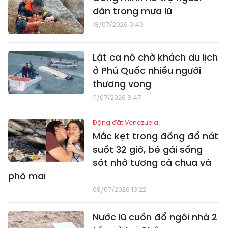
dân trong mưa lũ
18/07/2026 0:40
Lật ca nô chở khách du lịch
ở Phú Quốc nhiều người
thương vong
11/07/2026 8:47
Động đất Venezuela:
Mắc kẹt trong đống đổ nát
suốt 32 giờ, bé gái sống
sót nhờ tương cà chua và
phô mai
08/07/2026 13:22
Nước lũ cuốn đổ ngôi nhà 2