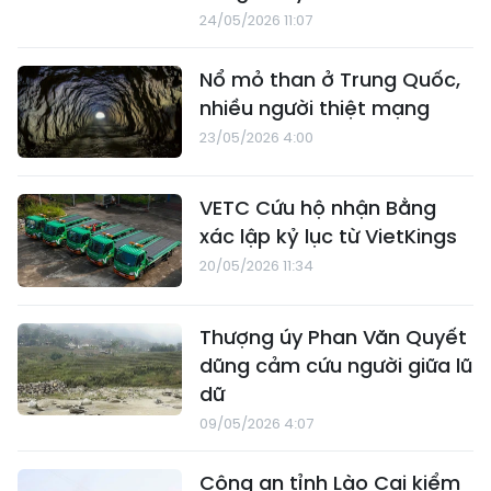
24/05/2026 11:07
Nổ mỏ than ở Trung Quốc,
nhiều người thiệt mạng
23/05/2026 4:00
VETC Cứu hộ nhận Bằng
xác lập kỷ lục từ VietKings
20/05/2026 11:34
Thượng úy Phan Văn Quyết
dũng cảm cứu người giữa lũ
dữ
09/05/2026 4:07
Công an tỉnh Lào Cai kiểm