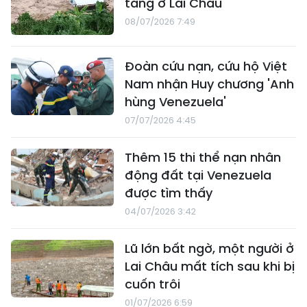
tầng ở Lai Châu
08/07/2026 7:49
Đoàn cứu nạn, cứu hộ Việt
Nam nhận Huy chương 'Anh
hùng Venezuela'
07/07/2026 4:45
Thêm 15 thi thể nạn nhân
động đất tại Venezuela
được tìm thấy
04/07/2026 3:42
Lũ lớn bất ngờ, một người ở
Lai Châu mất tích sau khi bị
cuốn trôi
01/07/2026 6:59