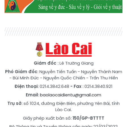
Giám đốc
: Lê Trường Giang
Phó Giám đốc
:
Nguyễn Tiến Tuấn
-
Nguyễn Thành Nam
-
Bùi Minh Đức
-
Nguyễn Quốc Chiến
-
Trần Thu Hiền
Điện thoại
: 0214.3842.648
- Fax
: 0214.3840.921
Email
:
baolaocaidientu@gmail.com
Trụ sở
: số 1024, đường Điện Biên, phường Yên Bái, tỉnh
Lào Cai.
Giấy phép xuất bản số:
150/GP-BTTTT
Bộ Thông tin và Truyền thông cấp ngày 22/03/2022