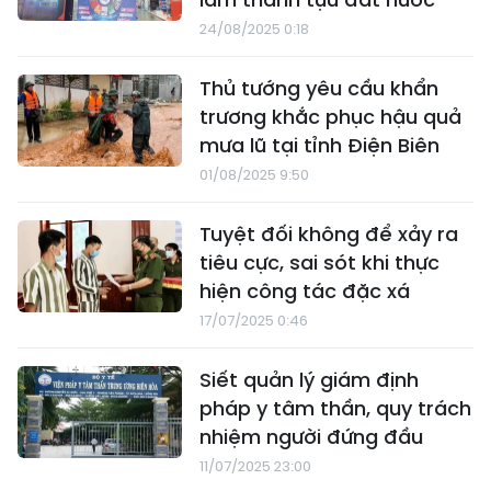
24/08/2025 0:18
Thủ tướng yêu cầu khẩn
trương khắc phục hậu quả
mưa lũ tại tỉnh Điện Biên
01/08/2025 9:50
Tuyệt đối không để xảy ra
tiêu cực, sai sót khi thực
hiện công tác đặc xá
17/07/2025 0:46
Siết quản lý giám định
pháp y tâm thần, quy trách
nhiệm người đứng đầu
11/07/2025 23:00