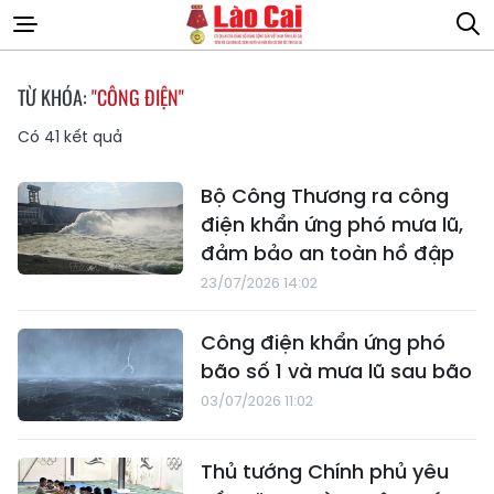
TỪ KHÓA:
"CÔNG ĐIỆN"
Có
41
kết quả
Bộ Công Thương ra công
điện khẩn ứng phó mưa lũ,
đảm bảo an toàn hồ đập
23/07/2026 14:02
Công điện khẩn ứng phó
bão số 1 và mưa lũ sau bão
03/07/2026 11:02
Thủ tướng Chính phủ yêu