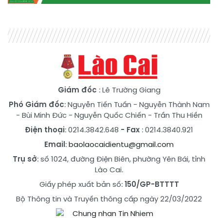
Giám đốc
: Lê Trường Giang
Phó Giám đốc
:
Nguyễn Tiến Tuấn
-
Nguyễn Thành Nam
-
Bùi Minh Đức
-
Nguyễn Quốc Chiến
-
Trần Thu Hiền
Điện thoại
: 0214.3842.648
- Fax
: 0214.3840.921
Email
:
baolaocaidientu@gmail.com
Trụ sở
: số 1024, đường Điện Biên, phường Yên Bái, tỉnh
Lào Cai.
Giấy phép xuất bản số:
150/GP-BTTTT
Bộ Thông tin và Truyền thông cấp ngày 22/03/2022