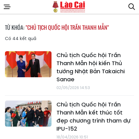
TỪ KHÓA:
"CHỦ TỊCH QUỐC HỘI TRẦN THANH MẪN"
Có
44
kết quả
Chủ tịch Quốc hội Trần
Thanh Mẫn hội kiến Thủ
tướng Nhật Bản Takaichi
Sanae
02/05/2026 14:53
Chủ tịch Quốc hội Trần
Thanh Mẫn kết thúc tốt
đẹp chương trình tham dự
IPU-152
18/04/2026 10:51