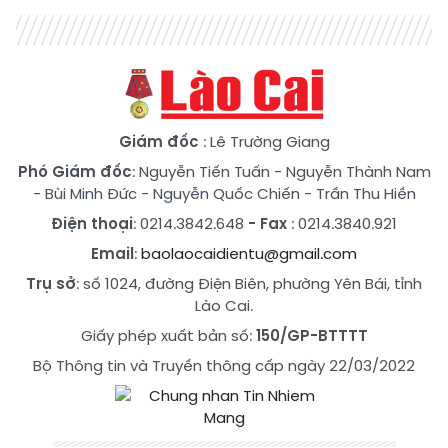
Giám đốc
: Lê Trường Giang
Phó Giám đốc
:
Nguyễn Tiến Tuấn
-
Nguyễn Thành Nam
-
Bùi Minh Đức
-
Nguyễn Quốc Chiến
-
Trần Thu Hiền
Điện thoại
: 0214.3842.648
- Fax
: 0214.3840.921
Email
:
baolaocaidientu@gmail.com
Trụ sở
: số 1024, đường Điện Biên, phường Yên Bái, tỉnh
Lào Cai.
Giấy phép xuất bản số:
150/GP-BTTTT
Bộ Thông tin và Truyền thông cấp ngày 22/03/2022