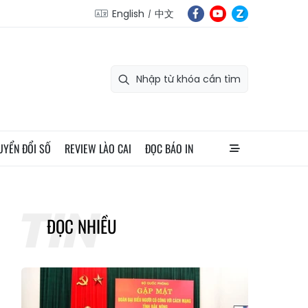
English
中文
UYỂN ĐỔI SỐ
REVIEW LÀO CAI
ĐỌC BÁO IN
ĐỌC NHIỀU