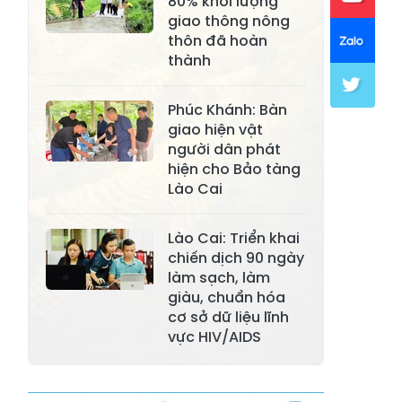
80% khối lượng
Xã Khánh Hòa
Xã Phúc Lợi
giao thông nông
thôn đã hoàn
Xã Mường Lai
Xã Cảm Nhân
thành
Xã Yên Thành
Xã Thác Bà
Phúc Khánh: Bàn
Xã Yên Bình
Xã Bảo Ái
giao hiện vật
người dân phát
Xã Hưng
Xã Trấn Yên
hiện cho Bảo tàng
Khánh
Lào Cai
Xã Lương
Xã Việt Hồng
Thịnh
Lào Cai: Triển khai
chiến dịch 90 ngày
Xã Quy Mông
Xã Cốc San
làm sạch, làm
giàu, chuẩn hóa
Xã Hợp Thành
Xã Phong Hải
cơ sở dữ liệu lĩnh
Xã Xuân
vực HIV/AIDS
Xã Bảo Thắng
Quang
Xã Tằng Loỏng
Xã Gia Phú