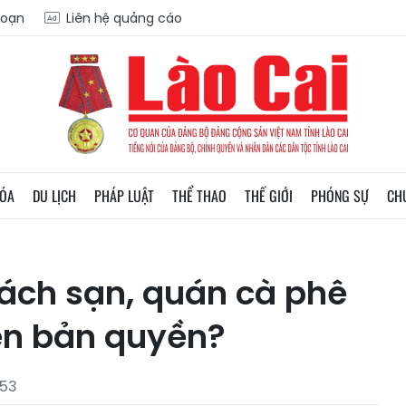
soạn
Liên hệ quảng cáo
HÓA
DU LỊCH
PHÁP LUẬT
THỂ THAO
THẾ GIỚI
PHÓNG SỰ
CH
hách sạn, quán cà phê
iền bản quyền?
:53