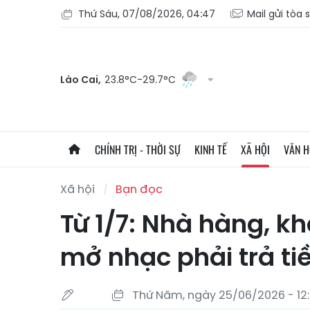
Thứ Sáu, 07/08/2026, 04:47
Mail gửi tòa 
Lào Cai,
23.8°C-29.7°C
CHÍNH TRỊ - THỜI SỰ
KINH TẾ
XÃ HỘI
VĂN 
Xã hội
Bạn đọc
Từ 1/7: Nhà hàng, k
mở nhạc phải trả t
Thứ Năm, ngày 25/06/2026 - 12