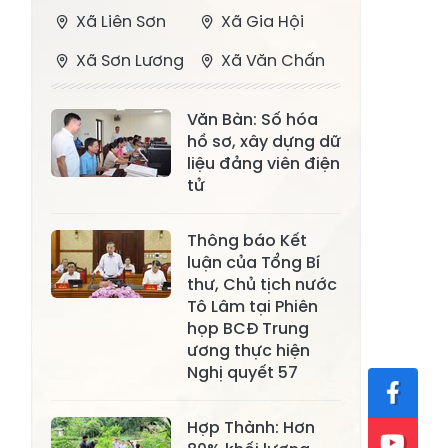
Xã Liên Sơn
Xã Gia Hội
Xã Sơn Lương
Xã Văn Chấn
Xã Thượng
Xã Chấn Thịnh
Văn Bàn: Số hóa
Bằng La
hồ sơ, xây dựng dữ
Xã Phong Dụ
liệu đảng viên điện
Xã Nghĩa Tâm
Hạ
tử
Xã Châu Quế
Xã Lâm Giang
Thông báo Kết
Xã Đông
luận của Tổng Bí
Xã Tân Hợp
thư, Chủ tịch nước
Cuông
Tô Lâm tại Phiên
Xã Mậu A
Xã Xuân Ái
họp BCĐ Trung
ương thực hiện
Xã Lâm
Nghị quyết 57
Xã Mỏ Vàng
Thượng
Xã Lục Yên
Xã Tân Lĩnh
Hợp Thành: Hơn