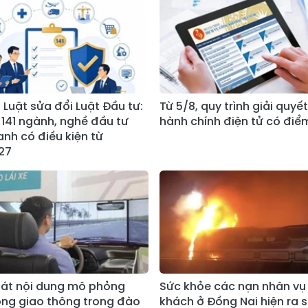
 Luật sửa đổi Luật Đầu tư:
Từ 5/8, quy trình giải quyế
 141 ngành, nghề đầu tư
hành chính điện tử có điể
anh có điều kiện từ
27
oát nội dung mô phỏng
Sức khỏe các nạn nhân vụ
ống giao thông trong đào
khách ở Đồng Nai hiện ra 