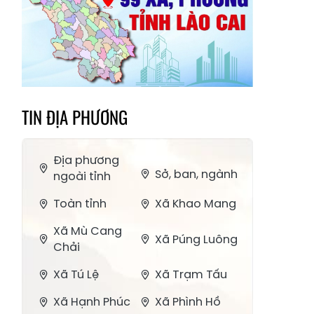
TIN ĐỊA PHƯƠNG
Địa phương
Sở, ban, ngành
ngoài tỉnh
Toàn tỉnh
Xã Khao Mang
Xã Mù Cang
Xã Púng Luông
Chải
Xã Tú Lệ
Xã Trạm Tấu
Xã Hạnh Phúc
Xã Phình Hồ