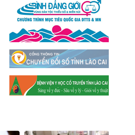
Xã Mường
Xã Dền Sáng
Hum
Xã Y Tý
Xã A Mú Sung
Xã Trịnh Tường
Xã Nậm Chày
Xã Bản Xèo
Xã Bát Xát
Xã Võ Lao
Xã Khánh Yên
Xã Văn Bàn
Xã Dương Quỳ
Xã Chiềng Ken
Xã Minh Lương
Xã Nậm Chảy
Xã Bảo Yên
Xã Nghĩa Đô
Xã Thượng Hà
Xã Xuân Hòa
Xã Phúc Khánh
Xã Bảo Hà
Xã Mường Bo