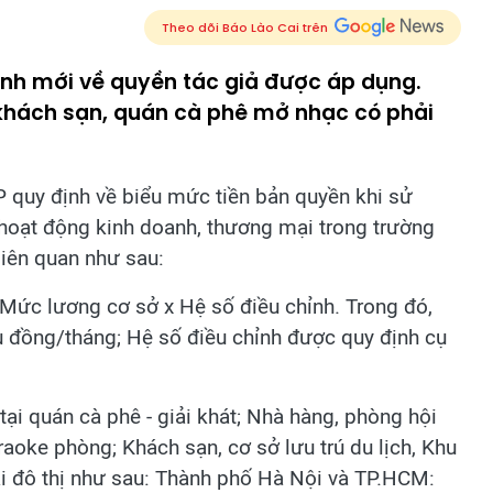
Theo dõi Báo Lào Cai trên
định mới về quyền tác giả được áp dụng.
 khách sạn, quán cà phê mở nhạc có phải
 quy định về biểu mức tiền bản quyền khi sử
 hoạt động kinh doanh, thương mại trong trường
liên quan như sau:
= Mức lương cơ sở x Hệ số điều chỉnh. Trong đó,
u đồng/tháng; Hệ số điều chỉnh được quy định cụ
ại quán cà phê - giải khát; Nhà hàng, phòng hội
raoke phòng; Khách sạn, cơ sở lưu trú du lịch, Khu
oại đô thị như sau: Thành phố Hà Nội và TP.HCM: