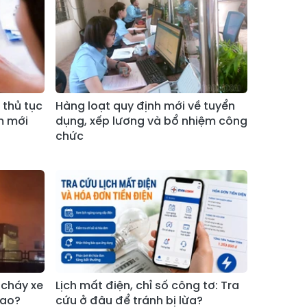
Xã Bản Hồ
Xã Tả Van
Xã Tả Phìn
Xã Cốc Lầu
Xã Bảo Nhai
Xã Bản Liền
Xã Bắc Hà
Xã Tả Củ Tỷ
t thủ tục
Hàng loạt quy định mới về tuyển
m mới
dụng, xếp lương và bổ nhiệm công
Xã Lùng Phình
Xã Pha Long
chức
Xã Mường
Xã Bản Lầu
Khương
Xã Cao Sơn
Xã Si Ma Cai
Xã Sín Chéng
Xã Nậm Xé
Xã Ngũ Chỉ
Xã Chế Tạo
Sơn
 cháy xe
Lịch mất điện, chỉ số công tơ: Tra
Xã Lao Chải
Xã Nậm Có
sao?
cứu ở đâu để tránh bị lừa?