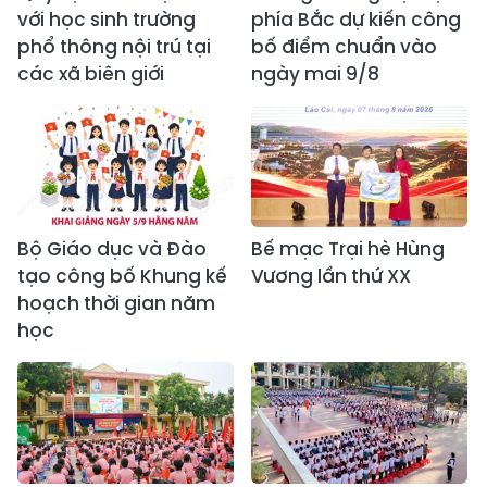
với học sinh trường
phía Bắc dự kiến công
phổ thông nội trú tại
bố điểm chuẩn vào
các xã biên giới
ngày mai 9/8
Bộ Giáo dục và Đào
Bế mạc Trại hè Hùng
tạo công bố Khung kế
Vương lần thứ XX
hoạch thời gian năm
học