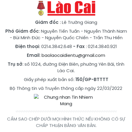
Giám đốc
: Lê Trường Giang
Phó Giám đốc
:
Nguyễn Tiến Tuấn
-
Nguyễn Thành Nam
-
Bùi Minh Đức
-
Nguyễn Quốc Chiến
-
Trần Thu Hiền
Điện thoại
: 0214.3842.648
- Fax
: 0214.3840.921
Email
:
baolaocaidientu@gmail.com
Trụ sở
: số 1024, đường Điện Biên, phường Yên Bái, tỉnh
Lào Cai.
Giấy phép xuất bản số:
150/GP-BTTTT
Bộ Thông tin và Truyền thông cấp ngày 22/03/2022
CẤM SAO CHÉP DƯỚI MỌI HÌNH THỨC NẾU KHÔNG CÓ SỰ
CHẤP THUẬN BẰNG VĂN BẢN.