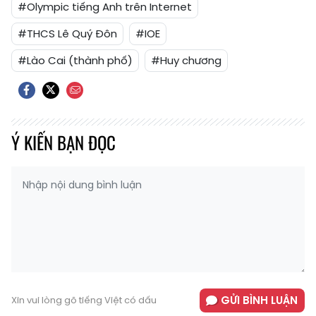
#Olympic tiếng Anh trên Internet
#THCS Lê Quý Đôn
#IOE
#Lào Cai (thành phố)
#Huy chương
Ý KIẾN BẠN ĐỌC
GỬI BÌNH LUẬN
Xin vui lòng gõ tiếng Việt có dấu