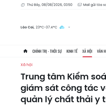
Thứ Bảy, 08/08/2026, 03:50
Mail gửi tòa 
Lào Cai,
23°C-37.4°C
CHÍNH TRỊ - THỜI SỰ
KINH TẾ
XÃ HỘI
VĂN 
Xã hội
Trung tâm Kiểm soát
giám sát công tác v
quản lý chất thải y 