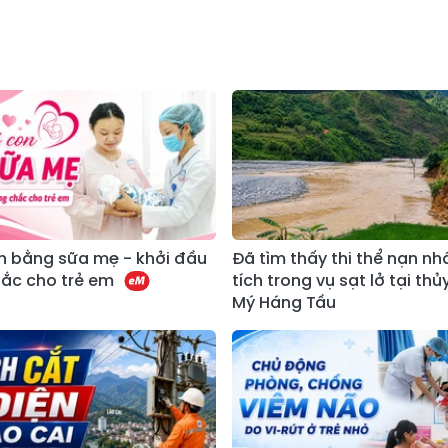
n bằng sữa mẹ - khởi đầu
Đã tìm thấy thi thể nạn n
ắc cho trẻ em
tích trong vụ sạt lở tại thủ
Mý Háng Tầu