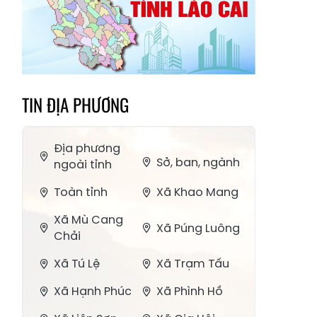
TIN ĐỊA PHƯƠNG
Địa phương
Sở, ban, ngành
ngoài tỉnh
Toàn tỉnh
Xã Khao Mang
Xã Mù Cang
Xã Púng Luông
Chải
Xã Tú Lệ
Xã Trạm Tấu
Xã Hạnh Phúc
Xã Phình Hồ