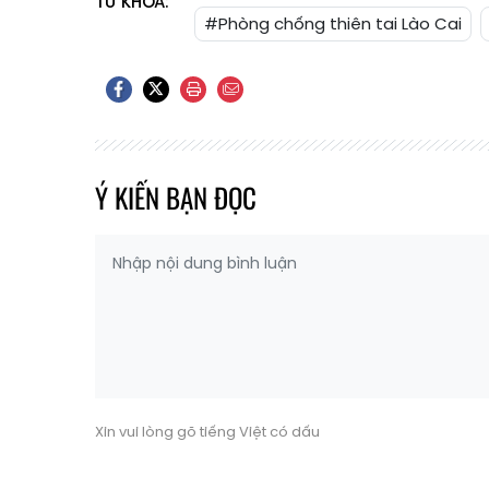
TỪ KHÓA:
#Phòng chống thiên tai Lào Cai
Ý KIẾN BẠN ĐỌC
Xin vui lòng gõ tiếng Việt có dấu