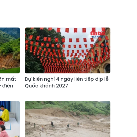
Xã Bản Hồ
Xã Tả Van
Xã Tả Phìn
Xã Cốc Lầu
Xã Bảo Nhai
Xã Bản Liền
Xã Bắc Hà
Xã Tả Củ Tỷ
Xã Lùng Phình
Xã Pha Long
Xã Mường
Xã Bản Lầu
Khương
hân mất
Dự kiến nghỉ 4 ngày liên tiếp dịp lễ
Xã Cao Sơn
Xã Si Ma Cai
y điện
Quốc khánh 2027
Xã Sín Chéng
Xã Nậm Xé
Xã Ngũ Chỉ
Xã Chế Tạo
Sơn
Xã Lao Chải
Xã Nậm Có