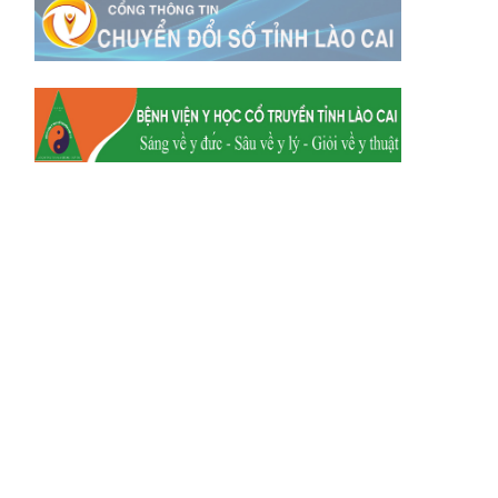
Xã Mường
Xã Dền Sáng
Hum
Xã Y Tý
Xã A Mú Sung
Xã Trịnh Tường
Xã Nậm Chày
Xã Bản Xèo
Xã Bát Xát
Xã Võ Lao
Xã Khánh Yên
Xã Văn Bàn
Xã Dương Quỳ
Xã Chiềng Ken
Xã Minh Lương
Xã Nậm Chảy
Xã Bảo Yên
Xã Nghĩa Đô
Xã Thượng Hà
Xã Xuân Hòa
Xã Phúc Khánh
Xã Bảo Hà
Xã Mường Bo