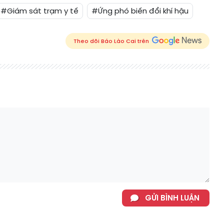
#Giám sát trạm y tế
#Ứng phó biến đổi khí hậu
Theo dõi Báo Lào Cai trên
GỬI BÌNH LUẬN