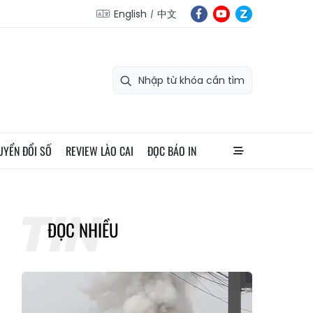
English
中文
UYỂN ĐỔI SỐ
REVIEW LÀO CAI
ĐỌC BÁO IN
ĐỌC NHIỀU