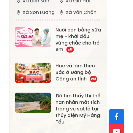
Xã Liên Sơn
Xã Gia Hội
Xã Sơn Lương
Xã Văn Chấn
Xã Thượng
Xã Chấn Thịnh
Nuôi con bằng sữa
Bằng La
mẹ - khởi đầu
Xã Phong Dụ
vững chắc cho trẻ
Xã Nghĩa Tâm
Hạ
em
Xã Châu Quế
Xã Lâm Giang
Học và làm theo
Xã Đông
Bác ở Đảng bộ
Xã Tân Hợp
Công an tỉnh
Cuông
Xã Mậu A
Xã Xuân Ái
Đã tìm thấy thi thể
nạn nhân mất tích
Xã Lâm
Xã Mỏ Vàng
trong vụ sạt lở tại
Thượng
thủy điện Mý Háng
Xã Lục Yên
Xã Tân Lĩnh
Tầu
Xã Khánh Hòa
Xã Phúc Lợi