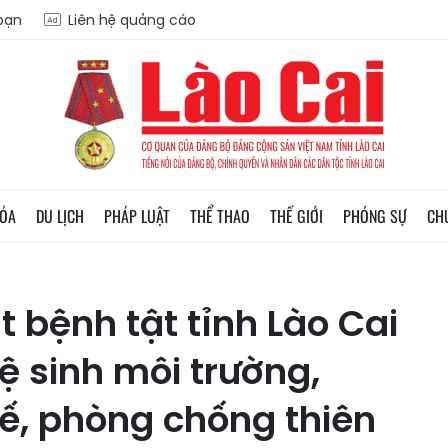
soạn
Liên hệ quảng cáo
HÓA
DU LỊCH
PHÁP LUẬT
THỂ THAO
THẾ GIỚI
PHÓNG SỰ
CH
 bệnh tật tỉnh Lào Cai
ệ sinh môi trường,
tế, phòng chống thiên