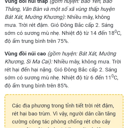
Vùng đồi núi thấp
(gồm huyện: Bảo Yên, Bảo
Thắng, Văn Bàn và một số xã vùng thấp huyện
Bát Xát, Mường Khương):
Nhiều mây, không
mưa. Trời rét đậm. Gió Đông Bắc cấp 2. Sáng
0
sớm có sương mù nhẹ. Nhiệt độ từ 14 đến 18
C,
độ ẩm trung bình trên 75%.
Vùng đồi núi cao
(gồm huyện: Bát Xát, Mường
Khương, Si Ma Cai):
Nhiều mây, không mưa. Trời
rét hại đến hại nặng. Gió Đông Bắc cấp 2. Sáng
0
sớm có sương mù nhẹ. Nhiệt độ từ 6 đến 11
C,
độ ẩm trung bình trên 85%.
Các địa phương trong tỉnh tiết trời rét đậm,
rét hại bao trùm. Vì vậy, người dân cần tăng
cường công tác phòng chống rét cho cây