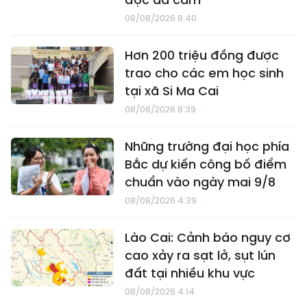
08/08/2026 8:40
Hơn 200 triệu đồng được
trao cho các em học sinh
tại xã Si Ma Cai
08/08/2026 8:39
Những trường đại học phía
Bắc dự kiến công bố điểm
chuẩn vào ngày mai 9/8
08/08/2026 4:39
Lào Cai: Cảnh báo nguy cơ
cao xảy ra sạt lở, sụt lún
đất tại nhiều khu vực
08/08/2026 4:14