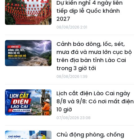
Dự kiến nghỉ 4 ngày liên
tiếp dịp lễ Quốc khánh
2027
08/08/2026 2:01
Cảnh báo dông, lốc, sét,
mưa đá và mưa lớn cục bộ
trên địa bàn tỉnh Lào Cai
trong 3 giờ tới
08/08/2026 1:39
Lịch cắt điện Lào Cai ngày
8/8 và 9/8: Có nơi mất điện
10 giờ
07/08/2026 23:08
Chủ động phòng, chống