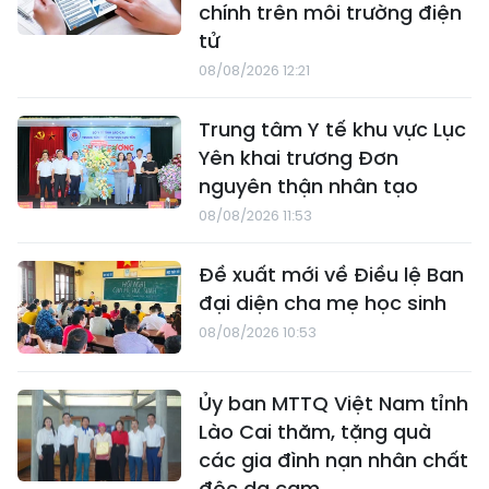
chính trên môi trường điện
tử
08/08/2026 12:21
Trung tâm Y tế khu vực Lục
Yên khai trương Đơn
nguyên thận nhân tạo
08/08/2026 11:53
Đề xuất mới về Điều lệ Ban
đại diện cha mẹ học sinh
08/08/2026 10:53
Ủy ban MTTQ Việt Nam tỉnh
Lào Cai thăm, tặng quà
các gia đình nạn nhân chất
độc da cam