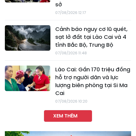
sở
07/08/2026 12:17
Cảnh báo nguy cơ lũ quét,
sạt lở đất tại Lào Cai và 4
tỉnh Bắc Bộ, Trung Bộ
07/08/2026 11:48
Lào Cai: Gần 170 triệu đồng
hỗ trợ người dân và lực
lượng biên phòng tại Si Ma
Cai
07/08/2026 10:20
XEM THÊM