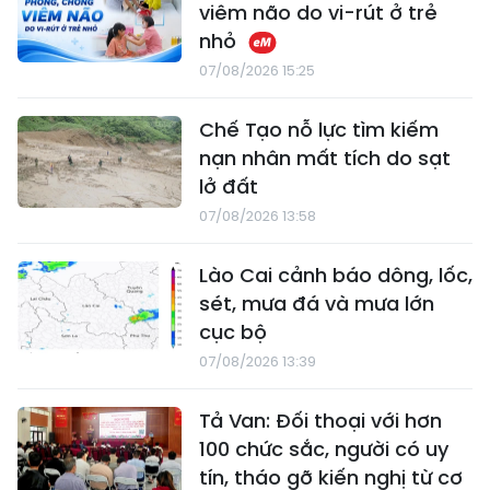
viêm não do vi-rút ở trẻ
nhỏ
07/08/2026 15:25
Chế Tạo nỗ lực tìm kiếm
nạn nhân mất tích do sạt
lở đất
07/08/2026 13:58
Lào Cai cảnh báo dông, lốc,
sét, mưa đá và mưa lớn
cục bộ
07/08/2026 13:39
Tả Van: Đối thoại với hơn
100 chức sắc, người có uy
tín, tháo gỡ kiến nghị từ cơ