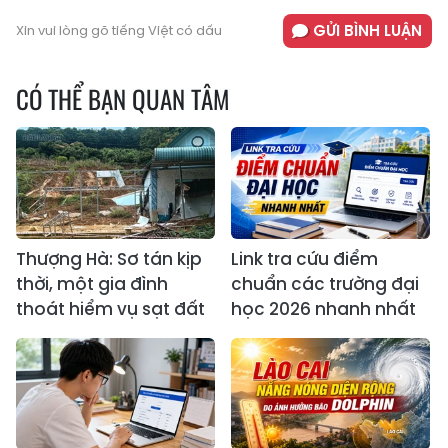
GỬI BÌNH LUẬN
Xin vui lòng gõ tiếng Việt có dấu
CÓ THỂ BẠN QUAN TÂM
Thượng Hà: Sơ tán kịp
Link tra cứu điểm
thời, một gia đình
chuẩn các trường đại
thoát hiểm vụ sạt đất
học 2026 nhanh nhất