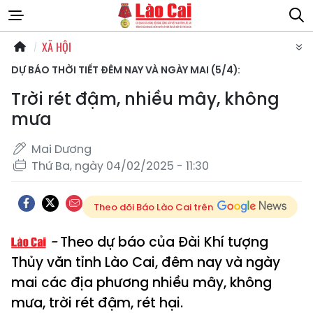
XÃ HỘI
DỰ BÁO THỜI TIẾT ĐÊM NAY VÀ NGÀY MAI (5/4):
Trời rét đậm, nhiều mây, không
mưa
Mai Dương
Thứ Ba, ngày 04/02/2025 - 11:30
Theo dõi Báo Lào Cai trên
Theo dự báo của Đài Khí tượng
Thủy văn tỉnh Lào Cai, đêm nay và ngày
mai các địa phương nhiều mây, không
mưa, trời rét đậm, rét hại.