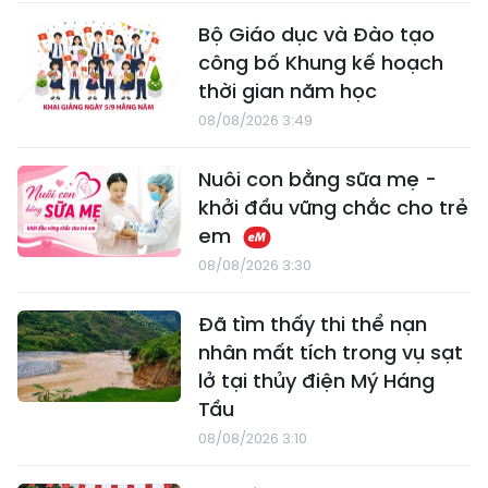
Bộ Giáo dục và Đào tạo
công bố Khung kế hoạch
thời gian năm học
08/08/2026 3:49
Nuôi con bằng sữa mẹ -
khởi đầu vững chắc cho trẻ
em
08/08/2026 3:30
Đã tìm thấy thi thể nạn
nhân mất tích trong vụ sạt
lở tại thủy điện Mý Háng
Tầu
08/08/2026 3:10