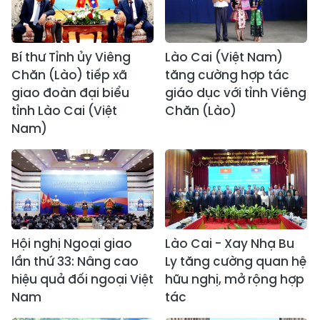
Bí thư Tỉnh ủy Viêng
Lào Cai (Việt Nam)
Chăn (Lào) tiếp xã
tăng cường hợp tác
giao đoàn đại biểu
giáo dục với tỉnh Viêng
tỉnh Lào Cai (Việt
Chăn (Lào)
Nam)
Hội nghị Ngoại giao
Lào Cai - Xay Nhạ Bu
lần thứ 33: Nâng cao
Ly tăng cường quan hệ
hiệu quả đối ngoại Việt
hữu nghị, mở rộng hợp
Nam
tác