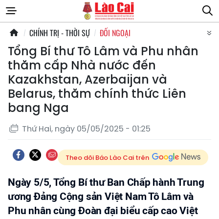
CHÍNH TRỊ - THỜI SỰ
ĐỐI NGOẠI
Tổng Bí thư Tô Lâm và Phu nhân
thăm cấp Nhà nước đến
Kazakhstan, Azerbaijan và
Belarus, thăm chính thức Liên
bang Nga
Thứ Hai, ngày 05/05/2025 - 01:25
Theo dõi Báo Lào Cai trên
Ngày 5/5, Tổng Bí thư Ban Chấp hành Trung
ương Đảng Cộng sản Việt Nam Tô Lâm và
Phu nhân cùng Đoàn đại biểu cấp cao Việt