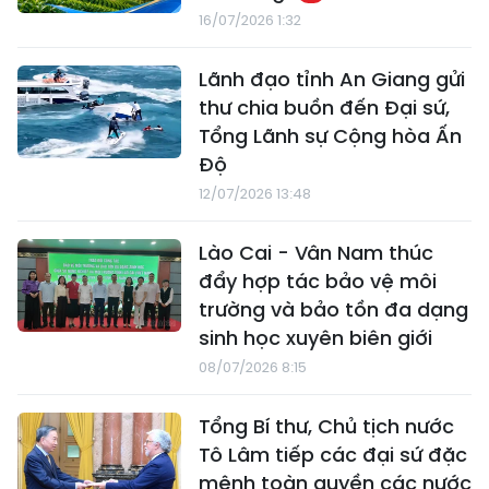
16/07/2026 1:32
Lãnh đạo tỉnh An Giang gửi
thư chia buồn đến Đại sứ,
Tổng Lãnh sự Cộng hòa Ấn
Độ
12/07/2026 13:48
Lào Cai - Vân Nam thúc
đẩy hợp tác bảo vệ môi
trường và bảo tồn đa dạng
sinh học xuyên biên giới
08/07/2026 8:15
Tổng Bí thư, Chủ tịch nước
Tô Lâm tiếp các đại sứ đặc
mệnh toàn quyền các nước