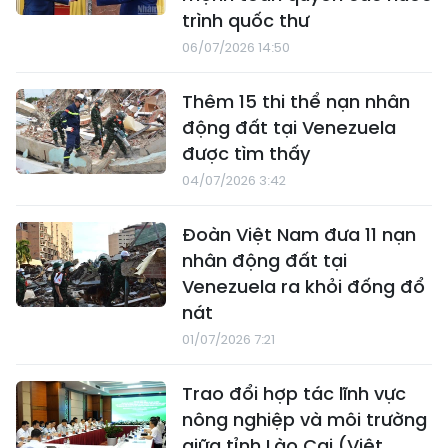
trình quốc thư
06/07/2026 14:50
Thêm 15 thi thể nạn nhân
động đất tại Venezuela
được tìm thấy
04/07/2026 3:42
Đoàn Việt Nam đưa 11 nạn
nhân động đất tại
Venezuela ra khỏi đống đổ
nát
01/07/2026 7:21
Trao đổi hợp tác lĩnh vực
nông nghiệp và môi trường
giữa tỉnh Lào Cai (Việt