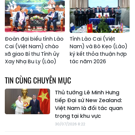
Đoàn đại biểu tỉnh Lào
Tỉnh Lào Cai (Việt
Cai (Việt Nam) chào
Nam) và Bò Kẹo (Lào)
xã giao Bí thư Tỉnh ủy
ký kết thỏa thuận hợp
Xay Nhạ Bu Ly (Lào)
tác năm 2026
TIN CÙNG CHUYÊN MỤC
Thủ tướng Lê Minh Hưng
tiếp Đại sứ New Zealand:
Việt Nam là đối tác quan
trọng tại khu vực
30/07/2026 8:22