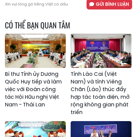
GỬI BÌNH LUẬN
Xin vui lòng gõ tiếng Việt có dấu
CÓ THỂ BẠN QUAN TÂM
Bí thư Tỉnh ủy Dương
Tỉnh Lào Cai (Việt
Quốc Huy tiếp và làm
Nam) và tỉnh Viêng
việc với Đoàn công
Chăn (Lào) thúc đẩy
tác Hội Hữu nghị Việt
hợp tác toàn diện, mở
Nam - Thái Lan
rộng không gian phát
triển