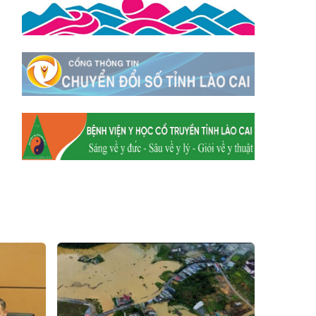
Xã Tằng Loỏng
Xã Gia Phú
Xã Mường
Xã Dền Sáng
Hum
Xã Y Tý
Xã A Mú Sung
Xã Trịnh Tường
Xã Nậm Chày
Xã Bản Xèo
Xã Bát Xát
Xã Võ Lao
Xã Khánh Yên
Xã Văn Bàn
Xã Dương Quỳ
Xã Chiềng Ken
Xã Minh Lương
Xã Nậm Chảy
Xã Bảo Yên
Xã Nghĩa Đô
Xã Thượng Hà
Xã Xuân Hòa
Xã Phúc Khánh