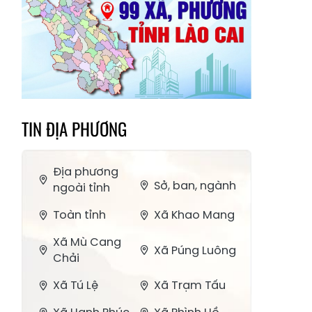
TIN ĐỊA PHƯƠNG
Địa phương
Sở, ban, ngành
ngoài tỉnh
Toàn tỉnh
Xã Khao Mang
Xã Mù Cang
Xã Púng Luông
Chải
Xã Tú Lệ
Xã Trạm Tấu