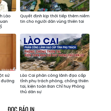
Xã Bảo Hà
Xã Mường Bo
Xã Bản Hồ
Xã Tả Van
nh Lào
Quyết định kịp thời tiếp thêm niềm
quan
tin cho người dân vùng thiên tai
Xã Tả Phìn
Xã Cốc Lầu
ổ
Xã Bảo Nhai
Xã Bản Liền
Xã Bắc Hà
Xã Tả Củ Tỷ
Xã Lùng Phình
Xã Pha Long
Xã Mường
Xã Bản Lầu
Khương
ột sứ
Lào Cai phân công lãnh đạo cấp
Xã Cao Sơn
Xã Si Ma Cai
g đường
tỉnh phụ trách phòng, chống thiên
Xã Sín Chéng
Xã Nậm Xé
tai, kiện toàn Ban Chỉ huy Phòng
thủ dân sự
Xã Ngũ Chỉ
Xã Chế Tạo
Sơn
ĐỌC BÁO IN
Xã Lao Chải
Xã Nậm Có