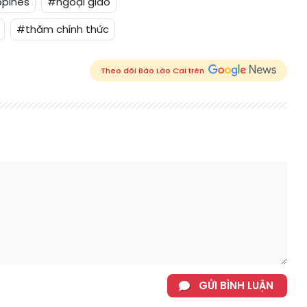
ppines
#ngoại giao
#thăm chính thức
Theo dõi Báo Lào Cai trên
GỬI BÌNH LUẬN