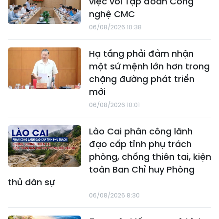
việc với Tập đoàn Công
nghệ CMC
06/08/2026 10:38
Hạ tầng phải đảm nhận
một sứ mệnh lớn hơn trong
chặng đường phát triển
mới
06/08/2026 10:01
Lào Cai phân công lãnh
đạo cấp tỉnh phụ trách
phòng, chống thiên tai, kiện
toàn Ban Chỉ huy Phòng
thủ dân sự
06/08/2026 8:30