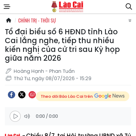
CHÍNH TRỊ - THỜI SỰ
Tổ đại biểu số 6 HĐND tỉnh Lào
Cai lắng nghe, tiếp thu nhiều
kiến nghị của cử tri sau Kỳ họp
giữa năm 2026
Hoàng Hạnh - Phan Tuấn
Thứ Tư, ngày 08/07/2026 - 15:29
Theo dõi Báo Lào Cai trên
0:00
/
0:00
Chiều 8/7, tại Hội trường UBND xã Tú