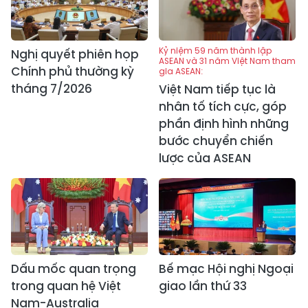
Kỷ niệm 59 năm thành lập
Nghị quyết phiên họp
ASEAN và 31 năm Việt Nam tham
Chính phủ thường kỳ
gia ASEAN:
tháng 7/2026
Việt Nam tiếp tục là
nhân tố tích cực, góp
phần định hình những
bước chuyển chiến
lược của ASEAN
Dấu mốc quan trọng
Bế mạc Hội nghị Ngoại
trong quan hệ Việt
giao lần thứ 33
Nam-Australia