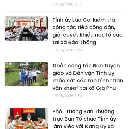
07/08/2026 12:17
Tỉnh ủy Lào Cai kiểm tra
công tác tiếp công dân,
giải quyết khiếu nại, tố cáo
tại xã Bảo Thắng
07/08/2026 10:18
Đoàn công tác Ban Tuyên
giáo và Dân vận Tỉnh ủy
khảo sát các mô hình “Dân
vận khéo” tại xã Gia Phú
07/08/2026 8:53
Phó Trưởng Ban Thường
trực Ban Tổ chức Tỉnh ủy
làm việc với Đảng ủy xã