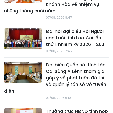
Khánh Hòa về nhiệm vụ
những tháng cuối năm
07/08/2026 8:47
Đại hội đại biểu Hội Người
cao tuổi tỉnh Lào Cai lần
thứ I, nhiệm kỳ 2026 - 2031
07/08/2026 7:45
Đại biểu Quốc hội tỉnh Lào
Cai Sùng A Lềnh tham gia
góp ý về phát triển đô thị
và quản lý tần số vô tuyến
điện
07/08/2026 6:10
Thường trực HĐND tỉnh họp