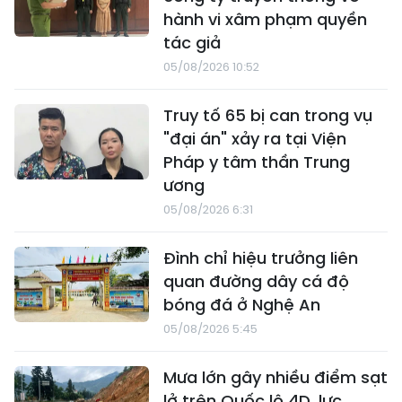
hành vi xâm phạm quyền
tác giả
05/08/2026 10:52
Truy tố 65 bị can trong vụ
"đại án" xảy ra tại Viện
Pháp y tâm thần Trung
ương
05/08/2026 6:31
Đình chỉ hiệu trưởng liên
quan đường dây cá độ
bóng đá ở Nghệ An
05/08/2026 5:45
Mưa lớn gây nhiều điểm sạt
lở trên Quốc lộ 4D, lực