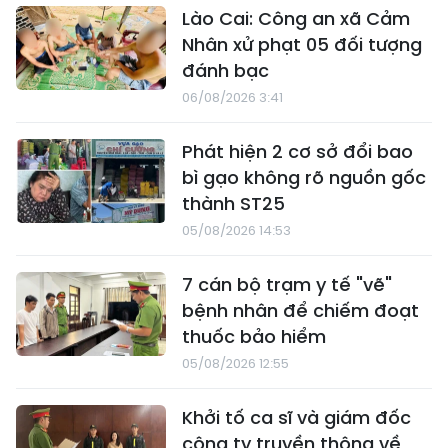
Lào Cai: Công an xã Cảm
Nhân xử phạt 05 đối tượng
đánh bạc
06/08/2026 3:41
Phát hiện 2 cơ sở đổi bao
bì gạo không rõ nguồn gốc
thành ST25
05/08/2026 14:53
7 cán bộ trạm y tế "vẽ"
bệnh nhân để chiếm đoạt
thuốc bảo hiểm
05/08/2026 12:55
Khởi tố ca sĩ và giám đốc
công ty truyền thông về