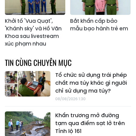
Khởi tố 'Vua Quạt',
Bắt khẩn cấp bảo
'Khánh sky' và Hồ Văn
mẫu bạo hành trẻ em
Khoa sau livestream
xúc phạm nhau
TIN CÙNG CHUYÊN MỤC
Tổ chức sử dụng trái phép
chất ma túy khác gì người
chỉ sử dụng ma túy?
08/08/2026 1:30
Khẩn trương mở đường
tạm qua điểm sạt lở trên
Tỉnh lộ 161