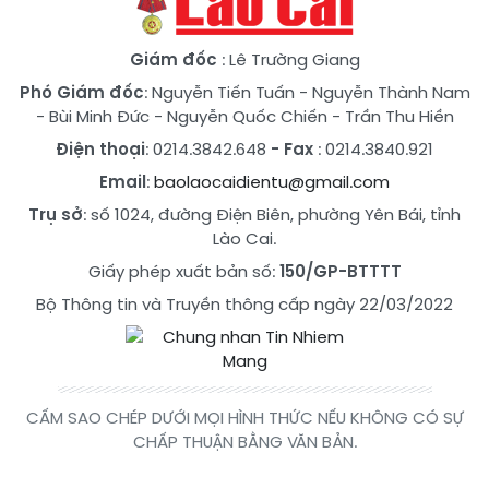
Giám đốc
: Lê Trường Giang
Phó Giám đốc
:
Nguyễn Tiến Tuấn
-
Nguyễn Thành Nam
-
Bùi Minh Đức
-
Nguyễn Quốc Chiến
-
Trần Thu Hiền
Điện thoại
: 0214.3842.648
- Fax
: 0214.3840.921
Email
:
baolaocaidientu@gmail.com
Trụ sở
: số 1024, đường Điện Biên, phường Yên Bái, tỉnh
Lào Cai.
Giấy phép xuất bản số:
150/GP-BTTTT
Bộ Thông tin và Truyền thông cấp ngày 22/03/2022
CẤM SAO CHÉP DƯỚI MỌI HÌNH THỨC NẾU KHÔNG CÓ SỰ
CHẤP THUẬN BẰNG VĂN BẢN.