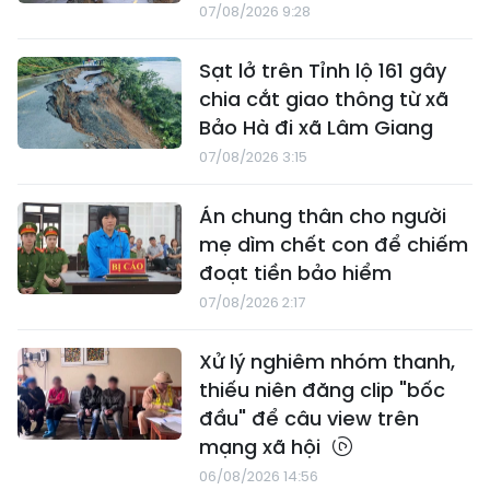
07/08/2026 9:28
Sạt lở trên Tỉnh lộ 161 gây
chia cắt giao thông từ xã
Bảo Hà đi xã Lâm Giang
07/08/2026 3:15
Án chung thân cho người
mẹ dìm chết con để chiếm
đoạt tiền bảo hiểm
07/08/2026 2:17
Xử lý nghiêm nhóm thanh,
thiếu niên đăng clip "bốc
đầu" để câu view trên
mạng xã hội
06/08/2026 14:56