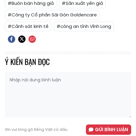
#Buôn bán hàng giả
#Sản xuất yến giả
#Công ty Cổ phần Sài Gòn Goldencare
#Cảnh sát kinh tế
#công an tỉnh Vĩnh Long
Ý KIẾN BẠN ĐỌC
GỬI BÌNH LUẬN
Xin vui lòng gõ tiếng Việt có dấu