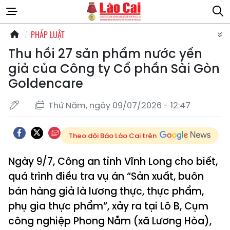
PHÁP LUẬT
Thu hồi 27 sản phẩm nước yến
giả của Công ty Cổ phần Sài Gòn
Goldencare
Thứ Năm, ngày 09/07/2026 - 12:47
Theo dõi Báo Lào Cai trên
Ngày 9/7, Công an tỉnh Vĩnh Long cho biết,
quá trình điều tra vụ án “Sản xuất, buôn
bán hàng giả là lương thực, thực phẩm,
phụ gia thực phẩm”, xảy ra tại Lô B, Cụm
công nghiệp Phong Nẫm (xã Lương Hòa),