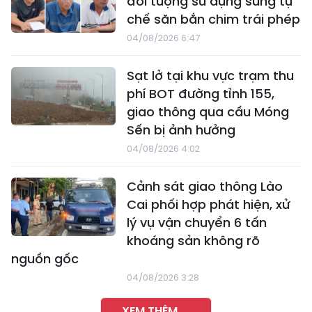
đối tượng sử dụng súng tự
chế săn bắn chim trái phép
04/08/2026 6:47
Sạt lở tại khu vực trạm thu
phí BOT đường tỉnh 155,
giao thông qua cầu Móng
Sến bị ảnh hưởng
04/08/2026 4:02
Cảnh sát giao thông Lào
Cai phối hợp phát hiện, xử
lý vụ vận chuyển 6 tấn
khoáng sản không rõ
nguồn gốc
04/08/2026 3:28
XEM THÊM