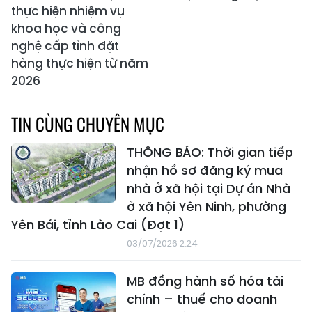
thực hiện nhiệm vụ
khoa học và công
nghệ cấp tỉnh đặt
hàng thực hiện từ năm
2026
TIN CÙNG CHUYÊN MỤC
THÔNG BÁO: Thời gian tiếp
nhận hồ sơ đăng ký mua
nhà ở xã hội tại Dự án Nhà
ở xã hội Yên Ninh, phường
Yên Bái, tỉnh Lào Cai (Đợt 1)
03/07/2026 2:24
MB đồng hành số hóa tài
chính – thuế cho doanh