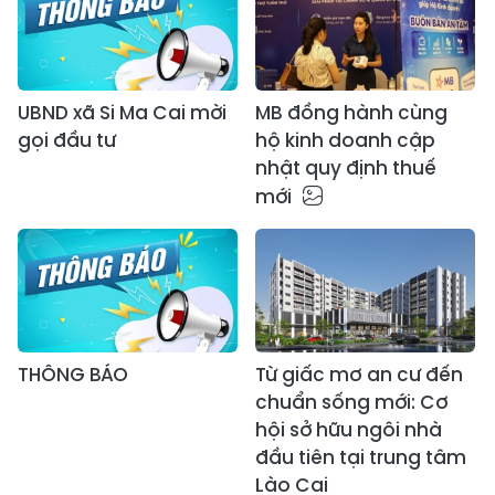
UBND xã Si Ma Cai mời
MB đồng hành cùng
gọi đầu tư
hộ kinh doanh cập
nhật quy định thuế
mới
THÔNG BÁO
Từ giấc mơ an cư đến
chuẩn sống mới: Cơ
hội sở hữu ngôi nhà
đầu tiên tại trung tâm
Lào Cai