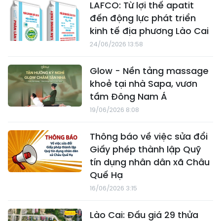
LAFCO: Từ lợi thế apatit
đến động lực phát triển
kinh tế địa phương Lào Cai
24/06/2026 13:58
Glow - Nền tảng massage
khoẻ tại nhà Sapa, vươn
tầm Đông Nam Á
19/06/2026 8:08
Thông báo về việc sửa đổi
Giấy phép thành lập Quỹ
tín dụng nhân dân xã Châu
Quế Hạ
16/06/2026 3:15
Lào Cai: Đấu giá 29 thửa