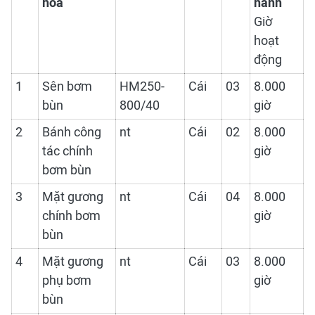
hóa
hành
Giờ
hoạt
động
1
Sên bơm
HM250-
Cái
03
8.000
bùn
800/40
giờ
2
Bánh công
nt
Cái
02
8.000
tác chính
giờ
bơm bùn
3
Mặt gương
nt
Cái
04
8.000
chính bơm
giờ
bùn
4
Mặt gương
nt
Cái
03
8.000
phụ bơm
giờ
bùn