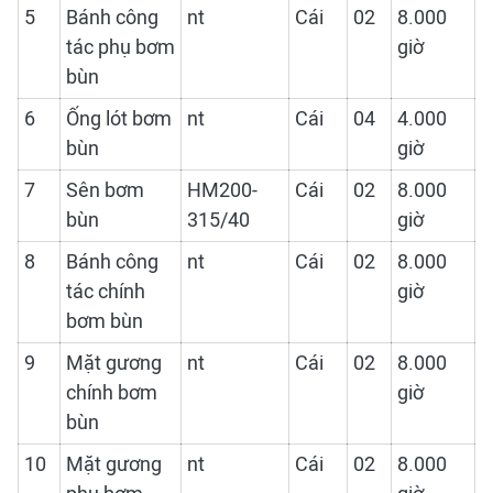
5
Bánh công
nt
Cái
02
8.000
tác phụ bơm
giờ
bùn
6
Ống lót bơm
nt
Cái
04
4.000
bùn
giờ
7
Sên bơm
HM200-
Cái
02
8.000
bùn
315/40
giờ
8
Bánh công
nt
Cái
02
8.000
tác chính
giờ
bơm bùn
9
Mặt gương
nt
Cái
02
8.000
chính bơm
giờ
bùn
10
Mặt gương
nt
Cái
02
8.000