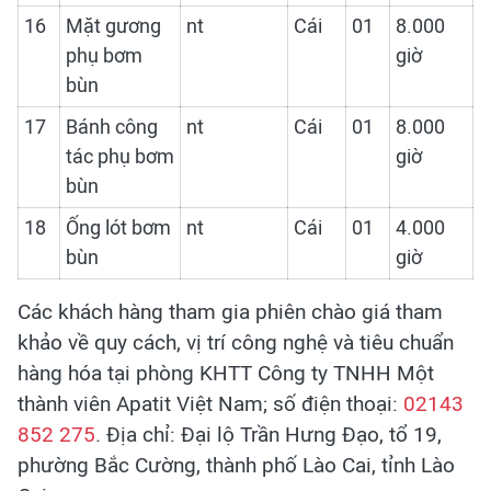
16
Mặt gương
nt
Cái
01
8.000
phụ bơm
giờ
bùn
17
Bánh công
nt
Cái
01
8.000
tác phụ bơm
giờ
bùn
18
Ống lót bơm
nt
Cái
01
4.000
bùn
giờ
Các khách hàng tham gia phiên chào giá tham
khảo về quy cách, vị trí công nghệ và tiêu chuẩn
hàng hóa tại phòng KHTT Công ty TNHH Một
thành viên Apatit Việt Nam; số điện thoại:
02143
852 275
. Địa chỉ: Đại lộ Trần Hưng Đạo, tổ 19,
phường Bắc Cường, thành phố Lào Cai, tỉnh Lào