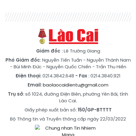
Giám đốc
: Lê Trường Giang
Phó Giám đốc
:
Nguyễn Tiến Tuấn
-
Nguyễn Thành Nam
-
Bùi Minh Đức
-
Nguyễn Quốc Chiến
-
Trần Thu Hiền
Điện thoại
: 0214.3842.648
- Fax
: 0214.3840.921
Email
:
baolaocaidientu@gmail.com
Trụ sở
: số 1024, đường Điện Biên, phường Yên Bái, tỉnh
Lào Cai.
Giấy phép xuất bản số:
150/GP-BTTTT
Bộ Thông tin và Truyền thông cấp ngày 22/03/2022