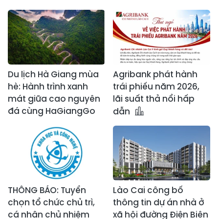
Du lịch Hà Giang mùa
Agribank phát hành
hè: Hành trình xanh
trái phiếu năm 2026,
mát giữa cao nguyên
lãi suất thả nổi hấp
đá cùng HaGiangGo
dẫn
THÔNG BÁO: Tuyển
Lào Cai công bố
chọn tổ chức chủ trì,
thông tin dự án nhà ở
cá nhân chủ nhiệm
xã hội đường Điện Biên