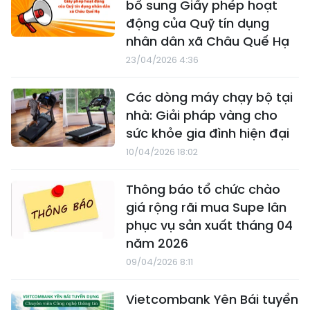
bổ sung Giấy phép hoạt
động của Quỹ tín dụng
nhân dân xã Châu Quế Hạ
23/04/2026 4:36
Các dòng máy chạy bộ tại
nhà: Giải pháp vàng cho
sức khỏe gia đình hiện đại
10/04/2026 18:02
Thông báo tổ chức chào
giá rộng rãi mua Supe lân
phục vụ sản xuất tháng 04
năm 2026
09/04/2026 8:11
Vietcombank Yên Bái tuyển