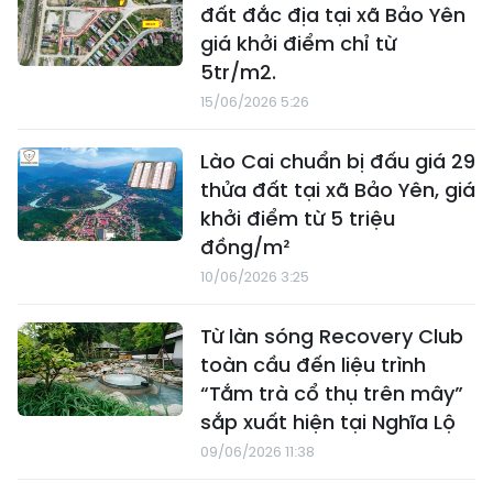
đất đắc địa tại xã Bảo Yên
giá khởi điểm chỉ từ
5tr/m2.
15/06/2026 5:26
Lào Cai chuẩn bị đấu giá 29
thửa đất tại xã Bảo Yên, giá
khởi điểm từ 5 triệu
đồng/m²
10/06/2026 3:25
Từ làn sóng Recovery Club
toàn cầu đến liệu trình
“Tắm trà cổ thụ trên mây”
sắp xuất hiện tại Nghĩa Lộ
09/06/2026 11:38