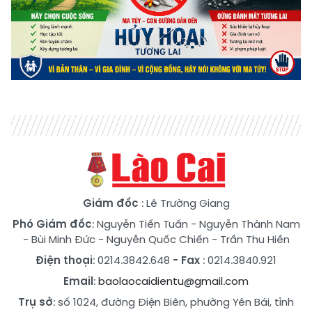
Giám đốc
: Lê Trường Giang
Phó Giám đốc
:
Nguyễn Tiến Tuấn
-
Nguyễn Thành Nam
-
Bùi Minh Đức
-
Nguyễn Quốc Chiến
-
Trần Thu Hiền
Điện thoại
: 0214.3842.648
- Fax
: 0214.3840.921
Email
:
baolaocaidientu@gmail.com
Trụ sở
: số 1024, đường Điện Biên, phường Yên Bái, tỉnh