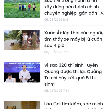
Sức trẻ trong hành trình
xây dựng nền hành chính
chuyên nghiệp, gần dân
05/08/2026 8:13
Xuân Ái: Kịp thời cứu người,
tìm thấy xe máy bị lũ cuốn
sau 4 giờ
05/08/2026 7:55
Vì sao 328 thí sinh Tuyên
Quang được thi lại, Quảng
Trị chỉ hủy kết quả 5 thí
sinh?
05/08/2026 7:39
Lào Cai tìm kiếm, xác minh