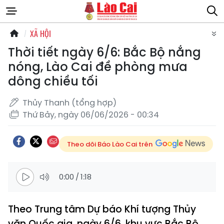
XÃ HỘI
Thời tiết ngày 6/6: Bắc Bộ nắng
nóng, Lào Cai đề phòng mưa
dông chiều tối
Thủy Thanh (tổng hợp)
Thứ Bảy, ngày 06/06/2026 - 00:34
Theo dõi Báo Lào Cai trên
0:00
/
1:18
Theo Trung tâm Dự báo Khí tượng Thủy
văn Quốc gia, ngày 6/6, khu vực Bắc Bộ