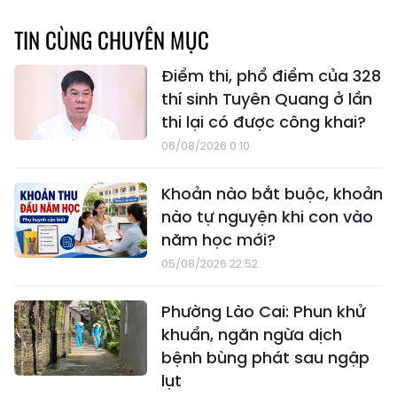
TIN CÙNG CHUYÊN MỤC
Điểm thi, phổ điểm của 328
thí sinh Tuyên Quang ở lần
thi lại có được công khai?
06/08/2026 0:10
Khoản nào bắt buộc, khoản
nào tự nguyện khi con vào
năm học mới?
05/08/2026 22:52
Phường Lào Cai: Phun khử
khuẩn, ngăn ngừa dịch
bệnh bùng phát sau ngập
lụt