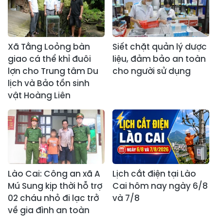
Xã Tằng Loỏng bàn
Siết chặt quản lý dược
giao cá thể khỉ đuôi
liệu, đảm bảo an toàn
lợn cho Trung tâm Du
cho người sử dụng
lịch và Bảo tồn sinh
vật Hoàng Liên
Lào Cai: Công an xã A
Lịch cắt điện tại Lào
Mú Sung kịp thời hỗ trợ
Cai hôm nay ngày 6/8
02 cháu nhỏ đi lạc trở
và 7/8
về gia đình an toàn