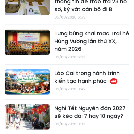
thông tin để trao trả 23 hồ
sơ, kỷ vật cán bộ đi B
05/08/2026 6:53
Tưng bừng khai mạc Trại hè
Hùng Vương lần thứ XX,
năm 2026
05/08/2026 6:52
Lào Cai trong hành trình
kiến tạo hạnh phúc
05/08/2026 3:42
Nghỉ Tết Nguyên đán 2027
sẽ kéo dài 7 hay 10 ngày?
05/08/2026 3:32