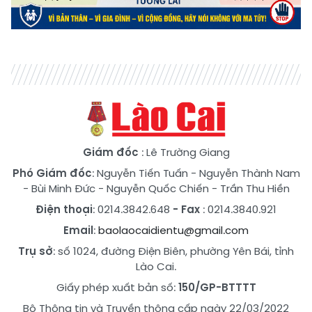
Giám đốc
: Lê Trường Giang
Phó Giám đốc
:
Nguyễn Tiến Tuấn
-
Nguyễn Thành Nam
-
Bùi Minh Đức
-
Nguyễn Quốc Chiến
-
Trần Thu Hiền
Điện thoại
: 0214.3842.648
- Fax
: 0214.3840.921
Email
:
baolaocaidientu@gmail.com
Trụ sở
: số 1024, đường Điện Biên, phường Yên Bái, tỉnh
Lào Cai.
Giấy phép xuất bản số:
150/GP-BTTTT
Bộ Thông tin và Truyền thông cấp ngày 22/03/2022