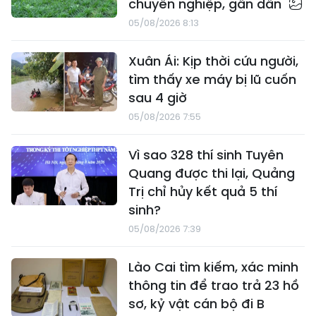
chuyên nghiệp, gần dân
05/08/2026 8:13
Xuân Ái: Kịp thời cứu người,
tìm thấy xe máy bị lũ cuốn
sau 4 giờ
05/08/2026 7:55
Vì sao 328 thí sinh Tuyên
Quang được thi lại, Quảng
Trị chỉ hủy kết quả 5 thí
sinh?
05/08/2026 7:39
Lào Cai tìm kiếm, xác minh
thông tin để trao trả 23 hồ
sơ, kỷ vật cán bộ đi B