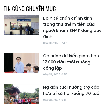
TIN CÙNG CHUYÊN MỤC
Bộ Y tế chấn chỉnh tình
trạng thu thêm tiền của
người khám BHYT đúng quy
định
06/08/2026 1:47
Cả nước dự kiến giảm hơn
17.000 đầu mối trường
công lập
06/08/2026 0:59
Hạ dần tuổi hưởng trợ cấp
hưu trí xã hội xuống 70 tuổi
06/08/2026 0:18