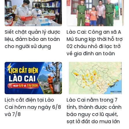
Siết chặt quản lý dược
Lào Cai: Công an xã A
liệu, đảm bảo an toàn
Mú Sung kịp thời hỗ trợ
cho người sử dụng
02 cháu nhỏ đi lạc trở
về gia đình an toàn
Lịch cắt điện tại Lào
Lào Cai nằm trong 7
Cai hôm nay ngày 6/8
tỉnh, thành được cảnh
và 7/8
báo nguy cơ lũ quét,
sạt lở đất do mưa lớn