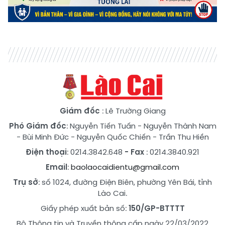
Giám đốc
: Lê Trường Giang
Phó Giám đốc
:
Nguyễn Tiến Tuấn
-
Nguyễn Thành Nam
-
Bùi Minh Đức
-
Nguyễn Quốc Chiến
-
Trần Thu Hiền
Điện thoại
: 0214.3842.648
- Fax
: 0214.3840.921
Email
:
baolaocaidientu@gmail.com
Trụ sở
: số 1024, đường Điện Biên, phường Yên Bái, tỉnh
Lào Cai.
Giấy phép xuất bản số:
150/GP-BTTTT
Bộ Thông tin và Truyền thông cấp ngày 22/03/2022