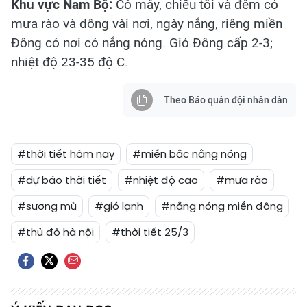
Khu vực Nam Bộ:
Có mây, chiều tối và đêm có
mưa rào và dông vài nơi, ngày nắng, riêng miền
Đông có nơi có nắng nóng. Gió Đông cấp 2-3;
nhiệt độ 23-35 độ C.
Theo Báo quân đội nhân dân
#thời tiết hôm nay
#miền bắc nắng nóng
#dự báo thời tiết
#nhiệt độ cao
#mưa rào
#sương mù
#gió lạnh
#nắng nóng miền đông
#thủ đô hà nội
#thời tiết 25/3