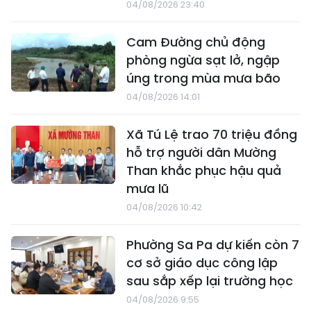
04/08/2026 23:40
Cam Đường chủ động
phòng ngừa sạt lở, ngập
úng trong mùa mưa bão
04/08/2026 14:01
Xã Tú Lệ trao 70 triệu đồng
hỗ trợ người dân Mường
Than khắc phục hậu quả
mưa lũ
04/08/2026 10:42
Phường Sa Pa dự kiến còn 7
cơ sở giáo dục công lập
sau sắp xếp lại trường học
04/08/2026 9:55