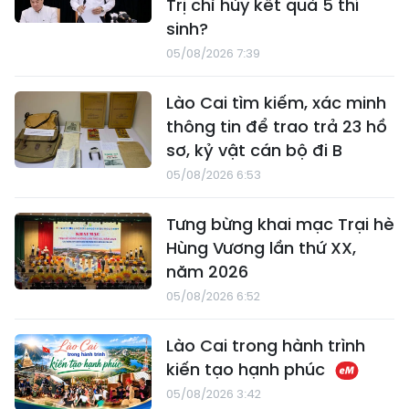
Trị chỉ hủy kết quả 5 thí
sinh?
05/08/2026 7:39
Lào Cai tìm kiếm, xác minh
thông tin để trao trả 23 hồ
sơ, kỷ vật cán bộ đi B
05/08/2026 6:53
Tưng bừng khai mạc Trại hè
Hùng Vương lần thứ XX,
năm 2026
05/08/2026 6:52
Lào Cai trong hành trình
kiến tạo hạnh phúc
05/08/2026 3:42