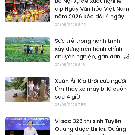
Bộ Nội vụ đề xuất nghỉ lễ
dịp Ngày Văn hóa Việt Nam
năm 2026 kéo dài 4 ngày
05/08/2026 8:52
Sức trẻ trong hành trình
xây dựng nền hành chính
chuyên nghiệp, gần dân
05/08/2026 8:13
Xuân Ái: Kịp thời cứu người,
tìm thấy xe máy bị lũ cuốn
sau 4 giờ
05/08/2026 7:55
Vì sao 328 thí sinh Tuyên
Quang được thi lại, Quảng