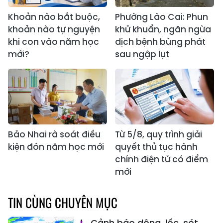
Khoản nào bắt buộc,
Phường Lào Cai: Phun
khoản nào tự nguyện
khử khuẩn, ngăn ngừa
khi con vào năm học
dịch bệnh bùng phát
mới?
sau ngập lụt
Bảo Nhai rà soát điều
Từ 5/8, quy trình giải
kiện đón năm học mới
quyết thủ tục hành
chính điện tử có điểm
mới
TIN CÙNG CHUYÊN MỤC
Cảnh báo dông, lốc, sét,