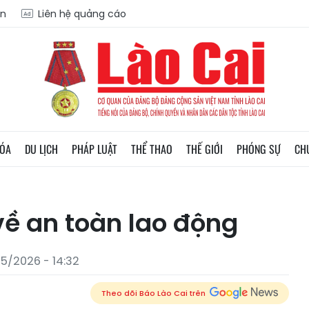
ạn
Liên hệ quảng cáo
HÓA
DU LỊCH
PHÁP LUẬT
THỂ THAO
THẾ GIỚI
PHÓNG SỰ
CH
về an toàn lao động
5/2026 - 14:32
Theo dõi Báo Lào Cai trên