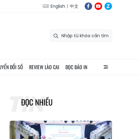
English
中文
UYỂN ĐỔI SỐ
REVIEW LÀO CAI
ĐỌC BÁO IN
ĐỌC NHIỀU