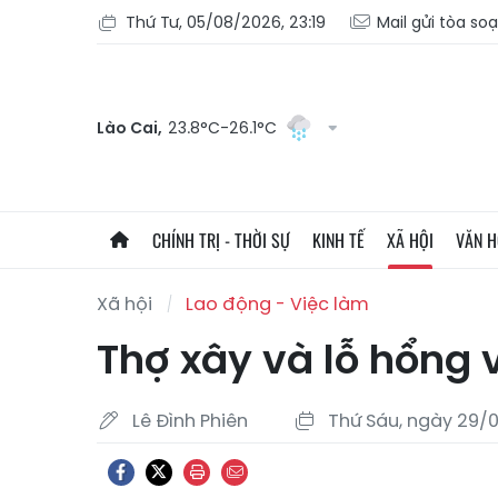
Thứ Tư, 05/08/2026, 23:19
Mail gửi tòa so
Lào Cai,
23.8°C-26.1°C
CHÍNH TRỊ - THỜI SỰ
KINH TẾ
XÃ HỘI
VĂN 
Xã hội
Lao động - Việc làm
Thợ xây và lỗ hổng 
Lê Đình Phiên
Thứ Sáu, ngày 29/0