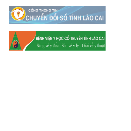
Xã Tằng Loỏng
Xã Gia Phú
Xã Mường
Xã Dền Sáng
Hum
Xã Y Tý
Xã A Mú Sung
Xã Trịnh Tường
Xã Nậm Chày
Xã Bản Xèo
Xã Bát Xát
Xã Võ Lao
Xã Khánh Yên
Xã Văn Bàn
Xã Dương Quỳ
Xã Chiềng Ken
Xã Minh Lương
Xã Nậm Chảy
Xã Bảo Yên
Xã Nghĩa Đô
Xã Thượng Hà
Xã Xuân Hòa
Xã Phúc Khánh