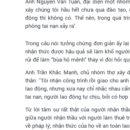
Anh Nguyễn Văn Tuấn, đại diện một nhóm 
xây chúng tôi hầu hết chưa qua đào tạo, 
động thì không có. Thế nên, trong quá tr
phòng tai nạn xảy ra".
Trong câu nói tưởng chừng đơn giản ấy lạ
nhận thức được hậu quả sẽ làm khổ người 
rủi để làm “bùa hộ mệnh” thay vì đòi hỏi q
Anh Trần Khắc Mạnh, chủ nhóm thợ xây d
thắn: "Tôi nhận công trình rồi giao cho an
lao động, nhưng xưa nay chỉ nhắc nhau cẩn t
tai nạn, người lao động tự chịu, bởi có hợp
Từ lời tâm sự rất thật của người nhận thầ
giữa người nhận thầu với người làm thuê 
về pháp lý; nhận thức của họ về an toàn la