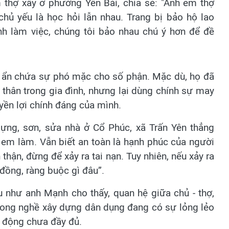
thợ xây ở phường Yên Bái, chia sẻ: "Anh em thợ
chủ yếu là học hỏi lẫn nhau. Trang bị bảo hộ lao
ình làm việc, chúng tôi bảo nhau chú ý hơn để đề
i ẩn chứa sự phó mặc cho số phận. Mặc dù, họ đã
thân trong gia đình, nhưng lại dùng chính sự may
uyền lợi chính đáng của mình.
ựng, sơn, sửa nhà ở Cổ Phúc, xã Trấn Yên thẳng
h em làm. Vẫn biết an toàn là hạnh phúc của người
hận, đừng để xảy ra tai nạn. Tuy nhiên, nếu xảy ra
 đồng, ràng buộc gì đâu”.
u như anh Mạnh cho thấy, quan hệ giữa chủ - thợ,
trong nghề xây dựng dân dụng đang có sự lỏng lẻo
o động chưa đầy đủ.