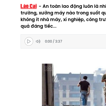
An toàn lao động luôn là nh
trường, xưởng máy nào trong suốt quá
không ít nhà máy, xí nghiệp, công t
quả đáng tiếc...
0:00
/
3:37