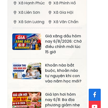
Xã Hạnh Phúc
Xã Phình Hồ
Xã Liên Sơn
Xã Gia Hội
Xã Sơn Lương
Xã Văn Chấn
Xã Thượng
Xã Chấn Thịnh
Giá xăng dầu hôm
Bằng La
nay 6/8/2026: Chờ
Xã Phong Dụ
điều chỉnh mới lúc
Xã Nghĩa Tâm
Hạ
15 giờ
Xã Châu Quế
Xã Lâm Giang
Khoản nào bắt
Xã Đông
buộc, khoản nào
Xã Tân Hợp
tự nguyện khi con
Cuông
vào năm học mới?
Xã Mậu A
Xã Xuân Ái
Giá lợn hơi hôm
Xã Lâm
Xã Mỏ Vàng
nay 6/8: Ba địa
Thượng
phương giảm nhẹ