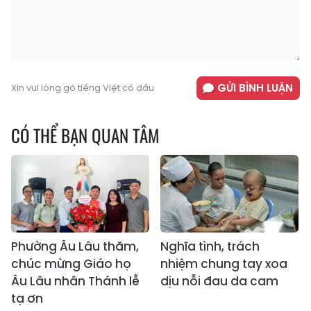
GỬI BÌNH LUẬN
Xin vui lòng gõ tiếng Việt có dấu
CÓ THỂ BẠN QUAN TÂM
Phường Âu Lâu thăm,
Nghĩa tình, trách
chúc mừng Giáo họ
nhiệm chung tay xoa
Âu Lâu nhân Thánh lễ
dịu nỗi đau da cam
tạ ơn