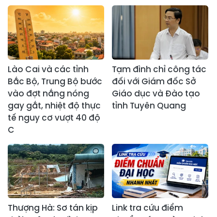
Lào Cai và các tỉnh
Tạm đình chỉ công tác
Bắc Bộ, Trung Bộ bước
đối với Giám đốc Sở
vào đợt nắng nóng
Giáo dục và Đào tạo
gay gắt, nhiệt độ thực
tỉnh Tuyên Quang
tế nguy cơ vượt 40 độ
C
Thượng Hà: Sơ tán kịp
Link tra cứu điểm