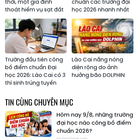
thời, một gia đình
chuẩn các trường đại
thoát hiểm vụ sạt đất
học 2026 nhanh nhất
Trường đầu tiên công
Lào Cai nắng nóng
bố điểm chuẩn Đại
diện rộng do ảnh
học 2026: Lào Cai có 3
hưởng bão DOLPHIN
thí sinh trúng tuyển
TIN CÙNG CHUYÊN MỤC
Hôm nay 9/8, những trường
đại học nào công bố điểm
chuẩn 2026?