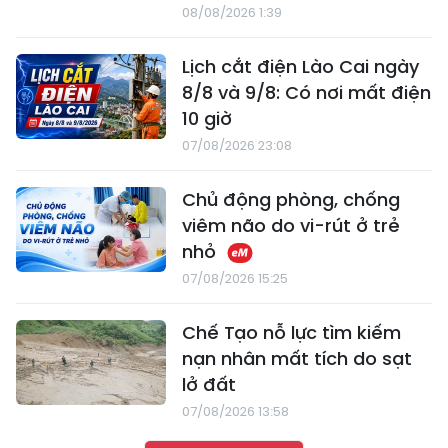
08/08/2026 1:39
Lịch cắt điện Lào Cai ngày
8/8 và 9/8: Có nơi mất điện
10 giờ
07/08/2026 23:08
Chủ động phòng, chống
viêm não do vi-rút ở trẻ
nhỏ
07/08/2026 15:25
Chế Tạo nỗ lực tìm kiếm
nạn nhân mất tích do sạt
lở đất
07/08/2026 13:58