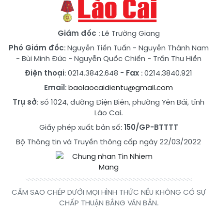
Giám đốc
: Lê Trường Giang
Phó Giám đốc
:
Nguyễn Tiến Tuấn
-
Nguyễn Thành Nam
-
Bùi Minh Đức
-
Nguyễn Quốc Chiến
-
Trần Thu Hiền
Điện thoại
: 0214.3842.648
- Fax
: 0214.3840.921
Email
:
baolaocaidientu@gmail.com
Trụ sở
: số 1024, đường Điện Biên, phường Yên Bái, tỉnh
Lào Cai.
Giấy phép xuất bản số:
150/GP-BTTTT
Bộ Thông tin và Truyền thông cấp ngày 22/03/2022
CẤM SAO CHÉP DƯỚI MỌI HÌNH THỨC NẾU KHÔNG CÓ SỰ
CHẤP THUẬN BẰNG VĂN BẢN.