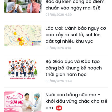
Bắc dự kiến công bố điểm
chuẩn vào ngày mai 9/8
08/08/2026 4:39
Lào Cai: Cảnh báo nguy cơ
cao xảy ra sạt lở, sụt lún
đất tại nhiều khu vực
08/08/2026 4:14
Bộ Giáo dục và Đào tạo
công bố Khung kế hoạch
thời gian năm học
08/08/2026 3:49
Nuôi con bằng sữa mẹ -
khởi đầu vững chắc cho trẻ
em