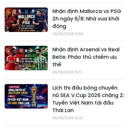
Nhận định Mallorca vs PSG
2h ngày 6/8: Nhà vua khởi
động
05/08/2026 13:56
Nhận định Arsenal vs Real
Betis: Pháo thủ chiếm ưu
thế
05/08/2026 13:17
Lịch thi đấu bóng chuyền
nữ SEA V.Cup 2026 chặng 2:
Tuyển Việt Nam tái đấu
Thái Lan
05/08/2026 12:47