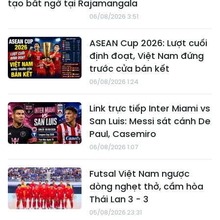
tạo bất ngờ tại Rajamangala
06/08/2026 3:51
ASEAN Cup 2026: Lượt cuối
định đoạt, Việt Nam đứng
trước cửa bán kết
06/08/2026 1:24
Link trực tiếp Inter Miami vs
San Luis: Messi sát cánh De
Paul, Casemiro
06/08/2026 1:07
Futsal Việt Nam ngược
dòng nghẹt thở, cầm hòa
Thái Lan 3 - 3
05/08/2026 23:31