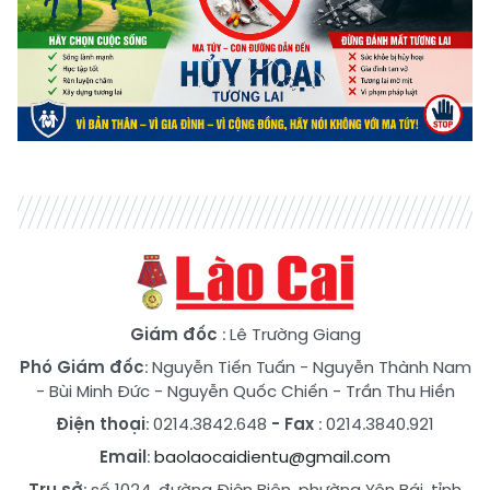
Giám đốc
: Lê Trường Giang
Phó Giám đốc
:
Nguyễn Tiến Tuấn
-
Nguyễn Thành Nam
-
Bùi Minh Đức
-
Nguyễn Quốc Chiến
-
Trần Thu Hiền
Điện thoại
: 0214.3842.648
- Fax
: 0214.3840.921
Email
:
baolaocaidientu@gmail.com
Trụ sở
: số 1024, đường Điện Biên, phường Yên Bái, tỉnh