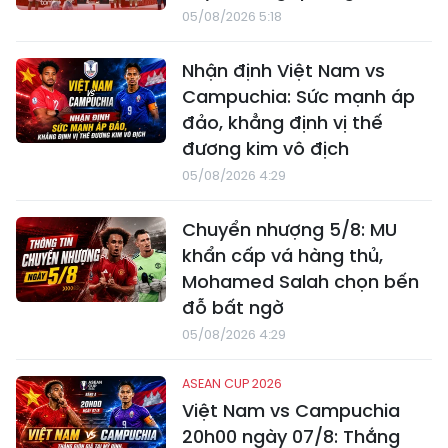
05/08/2026 5:18
Nhận định Việt Nam vs
Campuchia: Sức mạnh áp
đảo, khẳng định vị thế
đương kim vô địch
05/08/2026 4:29
Chuyển nhượng 5/8: MU
khẩn cấp vá hàng thủ,
Mohamed Salah chọn bến
đỗ bất ngờ
05/08/2026 4:29
ASEAN CUP 2026
Việt Nam vs Campuchia
20h00 ngày 07/8: Thắng