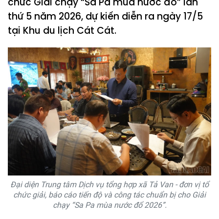
chức Giải chạy “Sa Pa mùa nước đổ” lần
thứ 5 năm 2026, dự kiến diễn ra ngày 17/5
tại Khu du lịch Cát Cát.
Đại diện Trung tâm Dịch vụ tổng hợp xã Tả Van - đơn vị tổ
chức giải, báo cáo tiến độ và công tác chuẩn bị cho Giải
chạy “Sa Pa mùa nước đổ 2026”.