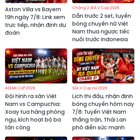
Chặng 2 SEA V.Cup 2026
Aston Villa vs Bayern
Dẫn trước 2 set, tuyển
19h ngày 7/8: Link xem
bóng chuyền nữ Việt
trực tiếp, nhận định dự
Nam thua ngược tiếc
đoán
nuối trước Indonesia
ASEAN CUP 2026
SEA V.Cup nữ 2026
Đội hình ra sân Việt
Lịch thi đấu, nhận định
Nam vs Campuchia:
bóng chuyền hôm nay
Xoay tua hàng phòng
7/8: Tuyển Việt Nam
ngự, kích hoạt bộ ba
thắng trận, Thái Lan
tấn công
phô diễn sức mạnh