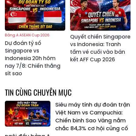
Bảng A ASEAN Cup 2026
Quyết chiến Singapore
Dự đoán tỷ số
vs Indonesia: Tranh
Singapore vs
tấm vé cuối vào bán
Indonesia 20h hôm
kết AFF Cup 2026
nay 7/8: Chiến thắng
sít sao
TIN CÙNG CHUYÊN MỤC
Siêu máy tính dự đoán trận
Việt Nam vs Campuchia:
Chiến binh Sao Vàng nắm
chắc 84,3% cơ hội củng cố