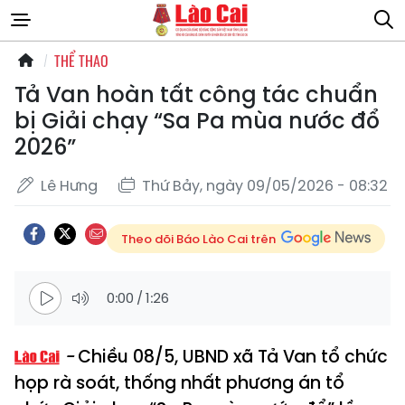
THỂ THAO
Tả Van hoàn tất công tác chuẩn
bị Giải chạy “Sa Pa mùa nước đổ
2026”
Lê Hưng
Thứ Bảy, ngày 09/05/2026 - 08:32
Theo dõi Báo Lào Cai trên
0:00
/
1:26
Chiều 08/5, UBND xã Tả Van tổ chức
họp rà soát, thống nhất phương án tổ