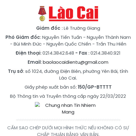
Giám đốc
: Lê Trường Giang
Phó Giám đốc
:
Nguyễn Tiến Tuấn
-
Nguyễn Thành Nam
-
Bùi Minh Đức
-
Nguyễn Quốc Chiến
-
Trần Thu Hiền
Điện thoại
: 0214.3842.648
- Fax
: 0214.3840.921
Email
:
baolaocaidientu@gmail.com
Trụ sở
: số 1024, đường Điện Biên, phường Yên Bái, tỉnh
Lào Cai.
Giấy phép xuất bản số:
150/GP-BTTTT
Bộ Thông tin và Truyền thông cấp ngày 22/03/2022
CẤM SAO CHÉP DƯỚI MỌI HÌNH THỨC NẾU KHÔNG CÓ SỰ
CHẤP THUẬN BẰNG VĂN BẢN.