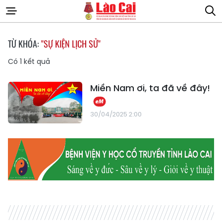
TỪ KHÓA:
"SỰ KIỆN LỊCH SỬ"
Có
1
kết quả
Miền Nam ơi, ta đã về đây!
30/04/2025 2:00