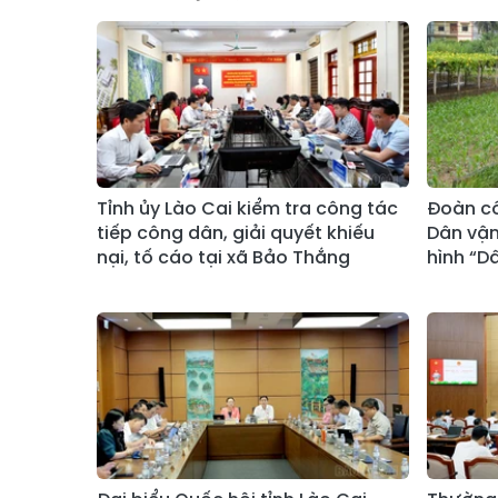
Tỉnh ủy Lào Cai kiểm tra công tác
Đoàn cô
tiếp công dân, giải quyết khiếu
Dân vận
nại, tố cáo tại xã Bảo Thắng
hình “D