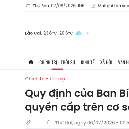
Thứ Sáu, 07/08/2026, 11:16
Mail gửi tòa so
Lào Cai,
23.6°C-28.6°C
CHÍNH TRỊ - THỜI SỰ
KINH TẾ
XÃ HỘI
VĂN 
Chính trị - thời sự
Quy định của Ban Bí
quyền cấp trên cơ s
Thứ Hai, ngày 06/07/2026 - 00: