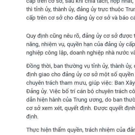
cấp trên cơ sở, sau khi chia tách, hợp nhấ
thì tỉnh ủy, thành ủy, đảng ủy trực thuộc T
cấp trên cơ sở cho đảng ủy cơ sở và báo c
Quy định cũng nêu rõ, đảng ủy cơ sở được 
năng, nhiệm vụ, quyền hạn của đảng ủy cấp
nghiệp công lập, doanh nghiệp nhà nước v
Đồng thời, ban thường vụ tỉnh ủy, thành ủy
định giao cho đảng ủy cơ sở một số quyền 
chuyên trách tham mưu, giúp việc: Ban Xâ
Đảng ủy. Việc bố trí cán bộ chuyên trách c
dẫn hiện hành của Trung ương, do ban thườ
cơ sở xem xét, quyết định. Được quyết định
định.
Thực hiện thẩm quyền, trách nhiệm của đản