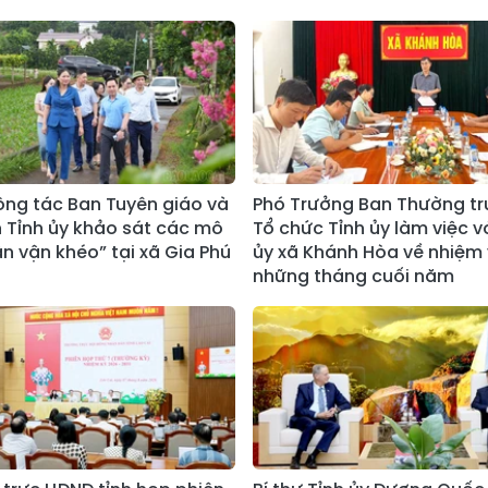
ng tác Ban Tuyên giáo và
Phó Trưởng Ban Thường tr
 Tỉnh ủy khảo sát các mô
Tổ chức Tỉnh ủy làm việc v
ân vận khéo” tại xã Gia Phú
ủy xã Khánh Hòa về nhiệm
những tháng cuối năm