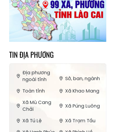
TIN ĐỊA PHƯƠNG
Địa phương
Sở, ban, ngành
ngoài tỉnh
Toàn tỉnh
Xã Khao Mang
Xã Mù Cang
Xã Púng Luông
Chải
Xã Tú Lệ
Xã Trạm Tấu