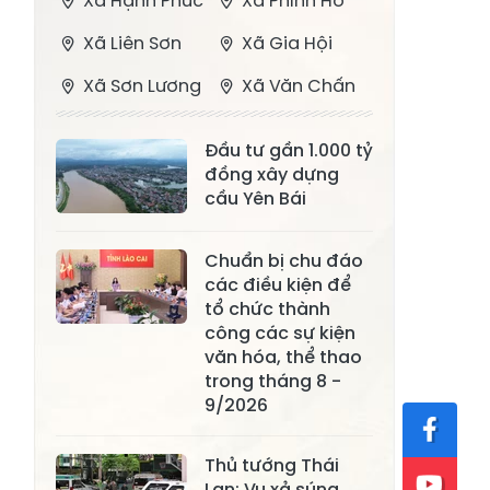
Xã Hạnh Phúc
Xã Phình Hồ
Xã Liên Sơn
Xã Gia Hội
Xã Sơn Lương
Xã Văn Chấn
Xã Thượng
Xã Chấn Thịnh
Đầu tư gần 1.000 tỷ
Bằng La
đồng xây dựng
Xã Phong Dụ
cầu Yên Bái
Xã Nghĩa Tâm
Hạ
Chuẩn bị chu đáo
Xã Châu Quế
Xã Lâm Giang
các điều kiện để
Xã Đông
tổ chức thành
Xã Tân Hợp
Cuông
công các sự kiện
văn hóa, thể thao
Xã Mậu A
Xã Xuân Ái
trong tháng 8 -
9/2026
Xã Lâm
Xã Mỏ Vàng
Thượng
Thủ tướng Thái
Xã Lục Yên
Xã Tân Lĩnh
Lan: Vụ xả súng