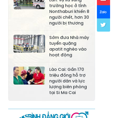
trường học ở tỉnh
Xã Khánh Hòa
Xã Phúc Lợi
Nonthaburi khiến 8
người chết, hơn 30
Xã Mường Lai
Xã Cảm Nhân
người bị thương
Xã Yên Thành
Xã Thác Bà
Sớm đưa Nhà máy
Xã Yên Bình
Xã Bảo Ái
tuyển quặng
apatit nghèo vào
Xã Hưng
Xã Trấn Yên
hoạt động
Khánh
Xã Lương
Lào Cai: Gần 170
Xã Việt Hồng
Thịnh
triệu đồng hỗ trợ
người dân và lực
Xã Quy Mông
Xã Cốc San
lượng biên phòng
tại Si Ma Cai
Xã Hợp Thành
Xã Phong Hải
Xã Xuân
Xã Bảo Thắng
Quang