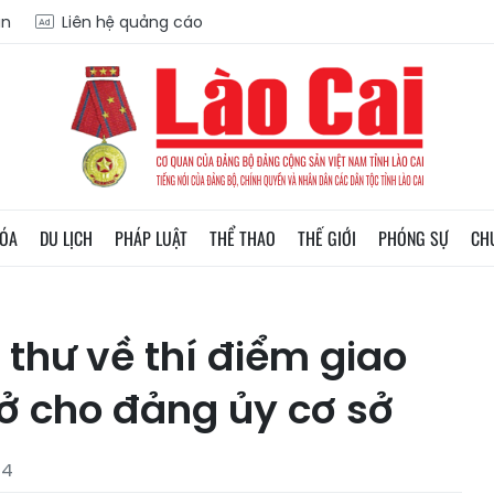
ạn
Liên hệ quảng cáo
HÓA
DU LỊCH
PHÁP LUẬT
THỂ THAO
THẾ GIỚI
PHÓNG SỰ
CH
 thư về thí điểm giao
ở cho đảng ủy cơ sở
54