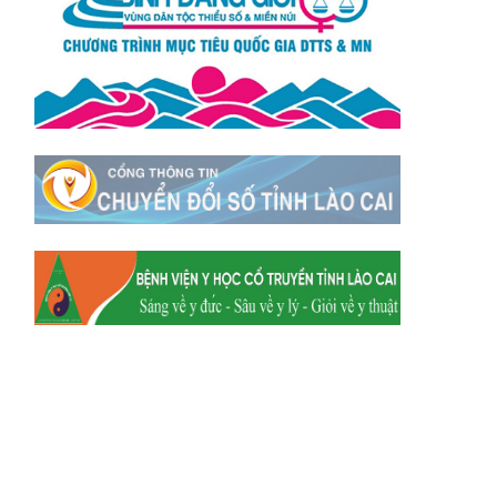
Xã Tằng Loỏng
Xã Gia Phú
Xã Mường
Xã Dền Sáng
Hum
Xã Y Tý
Xã A Mú Sung
Xã Trịnh Tường
Xã Nậm Chày
Xã Bản Xèo
Xã Bát Xát
Xã Võ Lao
Xã Khánh Yên
Xã Văn Bàn
Xã Dương Quỳ
Xã Chiềng Ken
Xã Minh Lương
Xã Nậm Chảy
Xã Bảo Yên
Xã Nghĩa Đô
Xã Thượng Hà
Xã Xuân Hòa
Xã Phúc Khánh