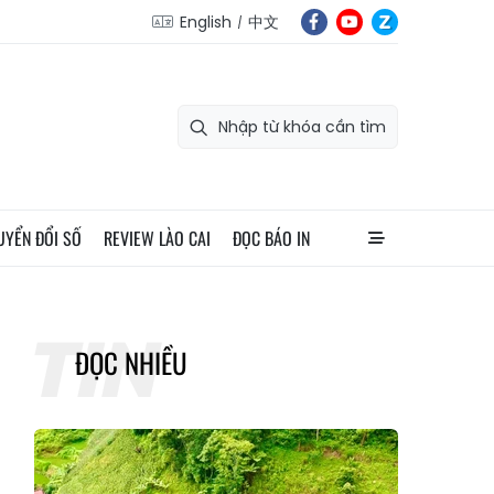
English
中文
UYỂN ĐỔI SỐ
REVIEW LÀO CAI
ĐỌC BÁO IN
ĐỌC NHIỀU