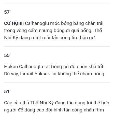
57'
CƠ HỘI!!!
Calhanoglu móc bóng bằng chân trái
trong vòng cấm nhưng bóng đi quá bổng. Thổ
Nhĩ Kỳ đang miệt mài tấn công tìm bàn gỡ.
55'
Hakan Calhanoglu tạt bóng có độ cuộn khá tốt.
Dù vậy, Ismail Yuksek lại không thể chạm bóng.
51'
Các cầu thủ Thổ Nhĩ Kỳ đang tận dụng lợi thế hơn
người để dâng cao đội hình tấn công nhằm tìm