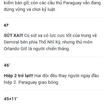
kiếm bàn gỡ, còn các cầu thủ Paraguay vẫn đang
đứng vững và chơi kỷ luật.
47'
SÚT XA!!!
Cú sút xa có lực cực tốt của trung vệ
Demiral bên phía Thổ Nhĩ Kỳ, nhưng thủ môn
Orlando Gill là người chiến thắng.
46'
Hiệp 2 trở lại!!!
Hai đội đều thay người ngay đầu
hiệp 2. Paraguay giao bóng.
45+11'