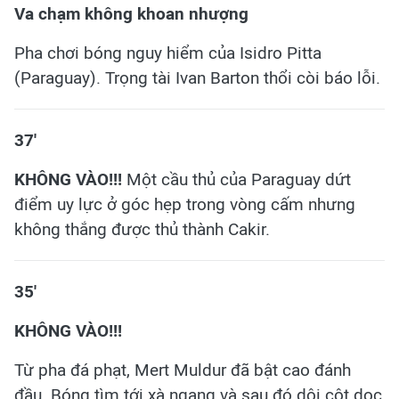
Va chạm không khoan nhượng
Pha chơi bóng nguy hiểm của Isidro Pitta
(Paraguay). Trọng tài Ivan Barton thổi còi báo lỗi.
37'
KHÔNG VÀO!!!
Một cầu thủ của Paraguay dứt
điểm uy lực ở góc hẹp trong vòng cấm nhưng
không thắng được thủ thành Cakir.
35'
KHÔNG VÀO!!!
Từ pha đá phạt, Mert Muldur đã bật cao đánh
đầu. Bóng tìm tới xà ngang và sau đó dội cột dọc