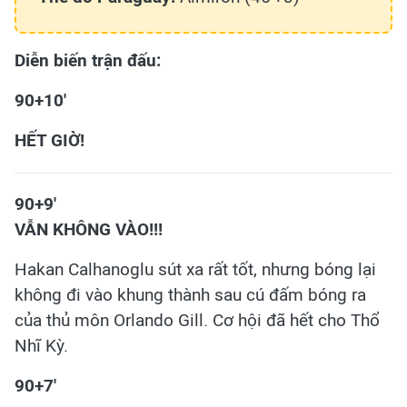
Diễn biến trận đấu:
90+10'
HẾT GIỜ!
90+9'
VẪN KHÔNG VÀO!!!
Hakan Calhanoglu sút xa rất tốt, nhưng bóng lại
không đi vào khung thành sau cú đấm bóng ra
của thủ môn Orlando Gill. Cơ hội đã hết cho Thổ
Nhĩ Kỳ.
90+7'