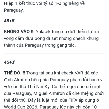
Hiệp 1 kết thúc với tỷ số 1-0 nghiêng về
Paraguay.
45+8'
KHÔNG VÀO !!!
Yüksek tung cú dứt điểm từ rìa
vòng cấm đưa bóng đi sệt nhưng chệch khung
thành của Paraguay trong gang tấc.
45+3'
THẺ ĐỎ !!!
Trọng tài sau khi check VAR đã xác
định Almirón bên phía Paraguay phạm lỗi hành vi
với cầu thủ Thổ Nhĩ Kỳ. Cụ thể, ngôi sao số một
của Paraguay, Miguel Almiron đã che miệng chửi
thề đối thủ. Đây là luật mới của FIFA áp dụng ở
World Cup 2026. Paraguay lúc này chỉ còn 10