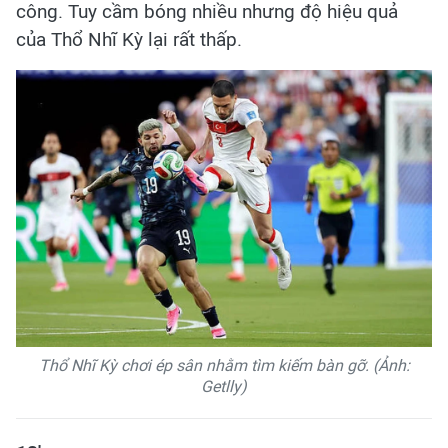
công. Tuy cầm bóng nhiều nhưng độ hiệu quả
của Thổ Nhĩ Kỳ lại rất thấp.
Thổ Nhĩ Kỳ chơi ép sân nhằm tìm kiếm bàn gỡ. (Ảnh:
Getlly)