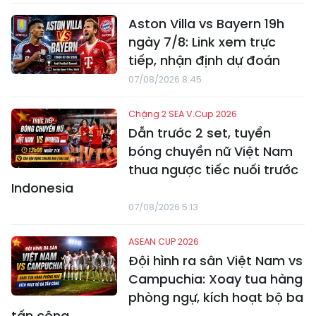
Aston Villa vs Bayern 19h
ngày 7/8: Link xem trực
tiếp, nhận định dự đoán
07/08/2026 8:45
Chặng 2 SEA V.Cup 2026
Dẫn trước 2 set, tuyển
bóng chuyền nữ Việt Nam
thua ngược tiếc nuối trước
Indonesia
07/08/2026 5:13
ASEAN CUP 2026
Đội hình ra sân Việt Nam vs
Campuchia: Xoay tua hàng
phòng ngự, kích hoạt bộ ba
tấn công