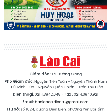
Giám đốc
: Lê Trường Giang
Phó Giám đốc
:
Nguyễn Tiến Tuấn
-
Nguyễn Thành Nam
-
Bùi Minh Đức
-
Nguyễn Quốc Chiến
-
Trần Thu Hiền
Điện thoại
: 0214.3842.648
- Fax
: 0214.3840.921
Email
:
baolaocaidientu@gmail.com
Trụ sở
: số 1024, đường Điện Biên, phường Yên Bái, tỉnh