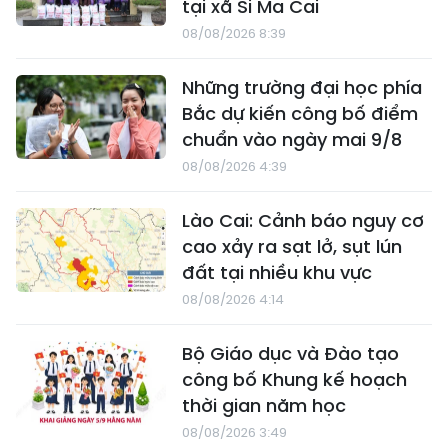
tại xã Si Ma Cai
08/08/2026 8:39
Những trường đại học phía
Bắc dự kiến công bố điểm
chuẩn vào ngày mai 9/8
08/08/2026 4:39
Lào Cai: Cảnh báo nguy cơ
cao xảy ra sạt lở, sụt lún
đất tại nhiều khu vực
08/08/2026 4:14
Bộ Giáo dục và Đào tạo
công bố Khung kế hoạch
thời gian năm học
08/08/2026 3:49