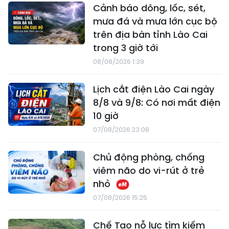
Cảnh báo dông, lốc, sét,
mưa đá và mưa lớn cục bộ
trên địa bàn tỉnh Lào Cai
trong 3 giờ tới
08/08/2026 1:39
Lịch cắt điện Lào Cai ngày
8/8 và 9/8: Có nơi mất điện
10 giờ
07/08/2026 23:08
Chủ động phòng, chống
viêm não do vi-rút ở trẻ
nhỏ
07/08/2026 15:25
Chế Tạo nỗ lực tìm kiếm