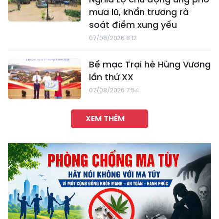
mưa lũ, khẩn trương rà
soát điểm xung yếu
07/08/2026 8:12
Bế mạc Trại hè Hùng Vương
lần thứ XX
07/08/2026 7:54
XEM THÊM