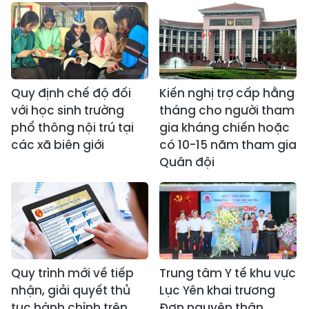
Quy định chế độ đối
Kiến nghị trợ cấp hằng
với học sinh trường
tháng cho người tham
phổ thông nội trú tại
gia kháng chiến hoặc
các xã biên giới
có 10-15 năm tham gia
Quân đội
Quy trình mới về tiếp
Trung tâm Y tế khu vực
nhận, giải quyết thủ
Lục Yên khai trương
tục hành chính trên
Đơn nguyên thận