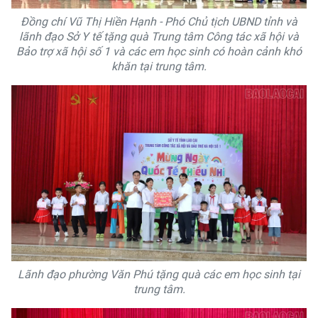
Đồng chí Vũ Thị Hiền Hạnh - Phó Chủ tịch UBND tỉnh và
lãnh đạo Sở Y tế tặng quà Trung tâm Công tác xã hội và
Bảo trợ xã hội số 1 và các em học sinh có hoàn cảnh khó
khăn tại trung tâm.
Lãnh đạo phường Văn Phú tặng quà các em học sinh tại
trung tâm.