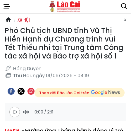
XÃ HỘI
Phó Chủ tịch UBND tỉnh Vũ Thị
Hiền Hạnh dự Chương trình vui
Tết Thiếu nhi tại Trung tâm Công
tác xã hội và Bảo trợ xã hội số 1
Hồng Duyên
Thứ Hai, ngày 01/06/2026 - 04:19
Theo dõi Báo Lào Cai trên
0:00
/
2:11
Hưởng ứng Tháng hành động vì trẻ