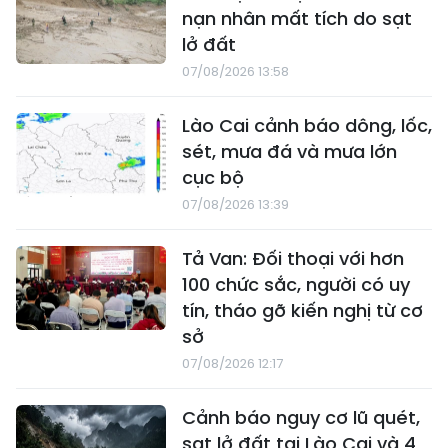
nạn nhân mất tích do sạt
lở đất
07/08/2026 13:58
Lào Cai cảnh báo dông, lốc,
sét, mưa đá và mưa lớn
cục bộ
07/08/2026 13:39
Tả Van: Đối thoại với hơn
100 chức sắc, người có uy
tín, tháo gỡ kiến nghị từ cơ
sở
07/08/2026 12:17
Cảnh báo nguy cơ lũ quét,
sạt lở đất tại Lào Cai và 4