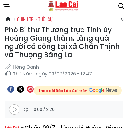
CHÍNH TRỊ - THỜI SỰ
Phó Bí thư Thường trực Tỉnh ủy
Hoàng Giang thăm, tặng quà
người có công tại xã Chấn Thịnh
và Thượng Bằng La
Hồng Oanh
Thứ Năm, ngày 09/07/2026 - 12:47
Theo dõi Báo Lào Cai trên
0:00
/
2:20
Chiều 09/7, đồng chí Hoàng Giang,