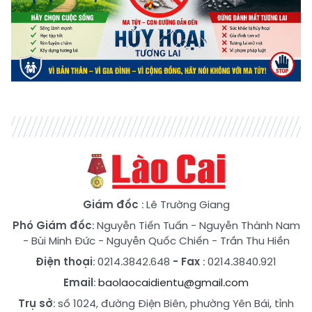
Giám đốc
: Lê Trường Giang
Phó Giám đốc
:
Nguyễn Tiến Tuấn
-
Nguyễn Thành Nam
-
Bùi Minh Đức
-
Nguyễn Quốc Chiến
-
Trần Thu Hiền
Điện thoại
: 0214.3842.648
- Fax
: 0214.3840.921
Email
:
baolaocaidientu@gmail.com
Trụ sở
: số 1024, đường Điện Biên, phường Yên Bái, tỉnh