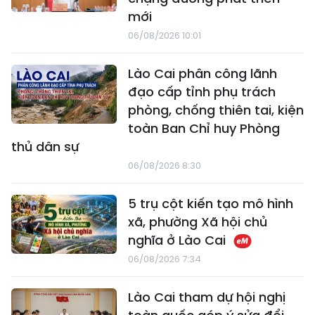
mới
06/08/2026 10:01
Lào Cai phân công lãnh
đạo cấp tỉnh phụ trách
phòng, chống thiên tai, kiện
toàn Ban Chỉ huy Phòng
thủ dân sự
06/08/2026 8:30
5 trụ cột kiến tạo mô hình
xã, phường Xã hội chủ
nghĩa ở Lào Cai
06/08/2026 7:34
Lào Cai tham dự hội nghị