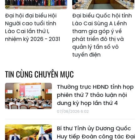
Đại hội đại biểu Hội
Đại biểu Quốc hội tỉnh
Người cao tuổi tỉnh
Lào Cai Sùng A Lềnh
Lào Cai lần thứ I,
tham gia góp ý về
nhiệm kỳ 2026 - 2031
phát triển đô thị và
quản lý tần số vô
tuyến điện
TIN CÙNG CHUYÊN MỤC
Thường trực HĐND tỉnh họp
phiên thứ 7 thảo luận nội
dung kỳ họp lần thứ 4
07/08/2026 6:02
Bí thư Tỉnh ủy Dương Quốc
Huy tiếp Đoàn công tác Đại