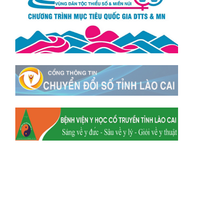
Xã Tằng Loỏng
Xã Gia Phú
Xã Mường
Xã Dền Sáng
Hum
Xã Y Tý
Xã A Mú Sung
Xã Trịnh Tường
Xã Nậm Chày
Xã Bản Xèo
Xã Bát Xát
Xã Võ Lao
Xã Khánh Yên
Xã Văn Bàn
Xã Dương Quỳ
Xã Chiềng Ken
Xã Minh Lương
Xã Nậm Chảy
Xã Bảo Yên
Xã Nghĩa Đô
Xã Thượng Hà
Xã Xuân Hòa
Xã Phúc Khánh