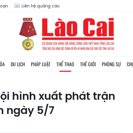
soạn
Liên hệ quảng cáo
HÓA
DU LỊCH
PHÁP LUẬT
THỂ THAO
THẾ GIỚI
PHÓNG SỰ
CH
ội hình xuất phát trận
h ngày 5/7