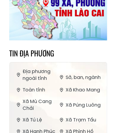
TIN ĐỊA PHƯƠNG
Địa phương
Sở, ban, ngành
ngoài tỉnh
Toàn tỉnh
Xã Khao Mang
Xã Mù Cang
Xã Púng Luông
Chải
Xã Tú Lệ
Xã Trạm Tấu
Xã Hạnh Phúc
Xã Phình Hồ