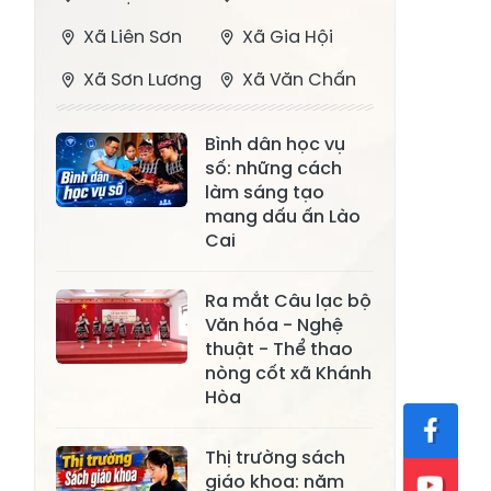
Xã Liên Sơn
Xã Gia Hội
Xã Sơn Lương
Xã Văn Chấn
Xã Thượng
Xã Chấn Thịnh
Bình dân học vụ
Bằng La
số: những cách
Xã Phong Dụ
làm sáng tạo
Xã Nghĩa Tâm
Hạ
mang dấu ấn Lào
Cai
Xã Châu Quế
Xã Lâm Giang
Xã Đông
Ra mắt Câu lạc bộ
Xã Tân Hợp
Văn hóa - Nghệ
Cuông
thuật - Thể thao
Xã Mậu A
Xã Xuân Ái
nòng cốt xã Khánh
Hòa
Xã Lâm
Xã Mỏ Vàng
Thượng
Thị trường sách
Xã Lục Yên
Xã Tân Lĩnh
giáo khoa: năm