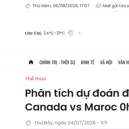
Thứ Năm, 06/08/2026, 17:07
Mail gửi tòa 
Lào Cai,
24°C-31°C
CHÍNH TRỊ - THỜI SỰ
KINH TẾ
XÃ HỘI
VĂN 
Thể thao
Phân tích dự đoán đ
Canada vs Maroc 0
Thứ Bảy, ngày 04/07/2026 - 11:11