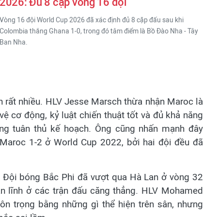
2026: Đủ 8 cặp vòng 16 đội
Vòng 16 đội World Cup 2026 đã xác định đủ 8 cặp đấu sau khi
Colombia thắng Ghana 1-0, trong đó tâm điểm là Bồ Đào Nha - Tây
Ban Nha.
n rất nhiều. HLV Jesse Marsch thừa nhận Maroc là
vệ cơ động, kỷ luật chiến thuật tốt và đủ khả năng
hông tuân thủ kế hoạch. Ông cũng nhấn mạnh đây
a Maroc 1-2 ở World Cup 2022, bởi hai đội đều đã
n. Đội bóng Bắc Phi đã vượt qua Hà Lan ở vòng 32
 bản lĩnh ở các trận đấu căng thẳng. HLV Mohamed
tôn trọng bằng những gì thể hiện trên sân, nhưng