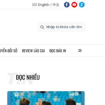
English
中文
UYỂN ĐỔI SỐ
REVIEW LÀO CAI
ĐỌC BÁO IN
ĐỌC NHIỀU