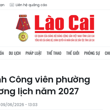
oạn
Liên hệ quảng cáo
HÓA
DU LỊCH
PHÁP LUẬT
THỂ THAO
THẾ GIỚI
PHÓNG SỰ
CH
nh Công viên phường
ương lịch năm 2027
 09/06/2026 - 13:03