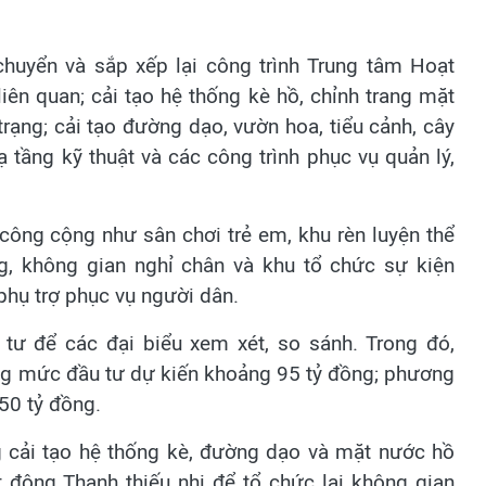
huyển và sắp xếp lại công trình Trung tâm Hoạt
ên quan; cải tạo hệ thống kè hồ, chỉnh trang mặt
trạng; cải tạo đường dạo, vườn hoa, tiểu cảnh, cây
 tầng kỹ thuật và các công trình phục vụ quản lý,
công cộng như sân chơi trẻ em, khu rèn luyện thể
ng, không gian nghỉ chân và khu tổ chức sự kiện
 phụ trợ phục vụ người dân.
 tư để các đại biểu xem xét, so sánh. Trong đó,
ng mức đầu tư dự kiến khoảng 95 tỷ đồng; phương
50 tỷ đồng.
g cải tạo hệ thống kè, đường dạo và mặt nước hồ
 động Thanh thiếu nhi để tổ chức lại không gian