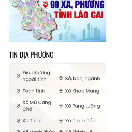
TIN ĐỊA PHƯƠNG
Địa phương
Sở, ban, ngành
ngoài tỉnh
Toàn tỉnh
Xã Khao Mang
Xã Mù Cang
Xã Púng Luông
Chải
Xã Tú Lệ
Xã Trạm Tấu