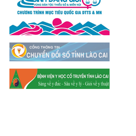
Xã Tằng Loỏng
Xã Gia Phú
Xã Mường
Xã Dền Sáng
Hum
Xã Y Tý
Xã A Mú Sung
Xã Trịnh Tường
Xã Nậm Chày
Xã Bản Xèo
Xã Bát Xát
Xã Võ Lao
Xã Khánh Yên
Xã Văn Bàn
Xã Dương Quỳ
Xã Chiềng Ken
Xã Minh Lương
Xã Nậm Chảy
Xã Bảo Yên
Xã Nghĩa Đô
Xã Thượng Hà
Xã Xuân Hòa
Xã Phúc Khánh