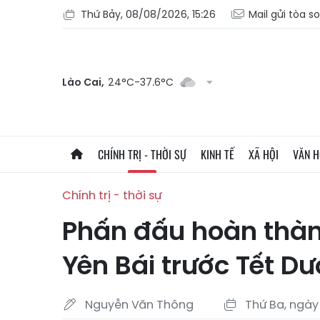
Thứ Bảy, 08/08/2026, 15:26
Mail gửi tòa s
Lào Cai,
24°C-37.6°C
CHÍNH TRỊ - THỜI SỰ
KINH TẾ
XÃ HỘI
VĂN 
Chính trị - thời sự
Phấn đấu hoàn thà
Yên Bái trước Tết D
Nguyễn Văn Thông
Thứ Ba, ngày