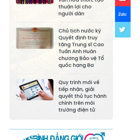
thuận lợi cho
Xã Khánh Hòa
Xã Phúc Lợi
người dân
Xã Mường Lai
Xã Cảm Nhân
Chủ tịch nước ký
Xã Yên Thành
Xã Thác Bà
Quyết định truy
tặng Trung sĩ Cao
Xã Yên Bình
Xã Bảo Ái
Tuấn Anh Huân
chương Bảo vệ Tổ
Xã Hưng
Xã Trấn Yên
quốc hạng Ba
Khánh
Xã Lương
Quy trình mới về
Xã Việt Hồng
Thịnh
tiếp nhận, giải
quyết thủ tục hành
Xã Quy Mông
Xã Cốc San
chính trên môi
trường điện tử
Xã Hợp Thành
Xã Phong Hải
Xã Xuân
Xã Bảo Thắng
Quang