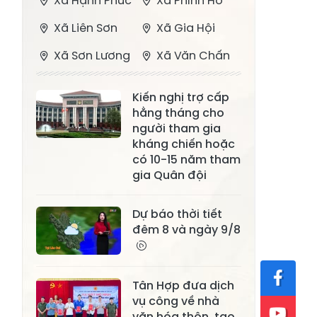
Xã Hạnh Phúc
Xã Phình Hồ
Xã Liên Sơn
Xã Gia Hội
Xã Sơn Lương
Xã Văn Chấn
Xã Thượng
Xã Chấn Thịnh
Kiến nghị trợ cấp
Bằng La
hằng tháng cho
Xã Phong Dụ
người tham gia
Xã Nghĩa Tâm
Hạ
kháng chiến hoặc
có 10-15 năm tham
Xã Châu Quế
Xã Lâm Giang
gia Quân đội
Xã Đông
Xã Tân Hợp
Dự báo thời tiết
Cuông
đêm 8 và ngày 9/8
Xã Mậu A
Xã Xuân Ái
Xã Lâm
Xã Mỏ Vàng
Tân Hợp đưa dịch
Thượng
vụ công về nhà
Xã Lục Yên
Xã Tân Lĩnh
văn hóa thôn, tạo