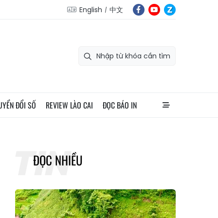
English
中文
UYỂN ĐỔI SỐ
REVIEW LÀO CAI
ĐỌC BÁO IN
ĐỌC NHIỀU