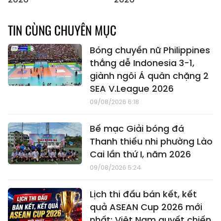
TIN CÙNG CHUYÊN MỤC
Bóng chuyền nữ Philippines
thắng dễ Indonesia 3-1,
giành ngôi Á quân chặng 2
SEA V.League 2026
09/08/2026 6:18
Bế mạc Giải bóng đá
Thanh thiếu nhi phường Lào
Cai lần thứ I, năm 2026
09/08/2026 5:24
Lịch thi đấu bán kết, kết
quả ASEAN Cup 2026 mới
nhất: Việt Nam quyết chiến