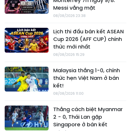
Monterrey 7h ngày 9/8:
Messi vắng mặt
08/08/2026 23:38
Lịch thi đấu bán kết ASEAN
Cup 2026 (AFF CUP) chính
thức mới nhất
08/08/2026 15:29
Malaysia thắng 1-0, chính
thức hẹn Việt Nam ở bán
kết!
08/08/2026 11:00
Thắng cách biệt Myanmar
2 - 0, Thái Lan gặp
Singapore ở bán kết