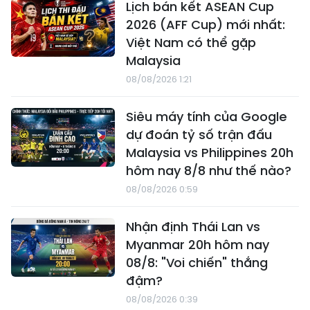
Lịch bán kết ASEAN Cup
2026 (AFF Cup) mới nhất:
Việt Nam có thể gặp
Malaysia
08/08/2026 1:21
Siêu máy tính của Google
dự đoán tỷ số trận đấu
Malaysia vs Philippines 20h
hôm nay 8/8 như thế nào?
08/08/2026 0:59
Nhận định Thái Lan vs
Myanmar 20h hôm nay
08/8: "Voi chiến" thắng
đậm?
08/08/2026 0:39