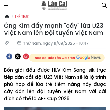
THỂ THAO
Ông Kim đẩy mạnh "cấy" lứa U23
Việt Nam lên Đội tuyển Việt Nam
Thứ Năm, ngày 11/09/2025 - 10:47
Theo dõi Báo Lào Cai trên
Bốn giải đấu được HLV Kim Sang-sik trực
tiếp dẫn dắt đội U23 Việt Nam sẽ là lộ trình
phù hợp để lứa trẻ tiềm năng này được
cấy dần lên đội tuyển Việt Nam với cái
đích có thể là AFF Cup 2026.