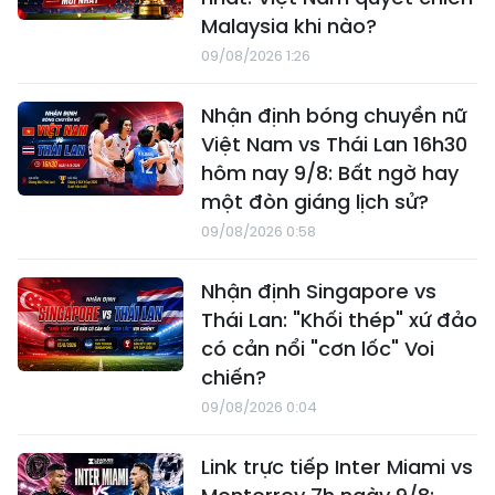
Malaysia khi nào?
09/08/2026 1:26
Nhận định bóng chuyền nữ
Việt Nam vs Thái Lan 16h30
hôm nay 9/8: Bất ngờ hay
một đòn giáng lịch sử?
09/08/2026 0:58
Nhận định Singapore vs
Thái Lan: "Khối thép" xứ đảo
có cản nổi "cơn lốc" Voi
chiến?
09/08/2026 0:04
Link trực tiếp Inter Miami vs