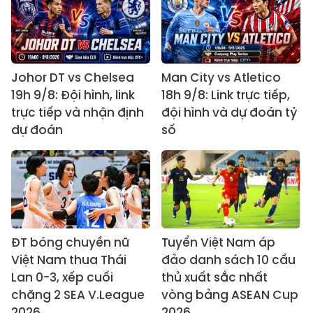
Johor DT vs Chelsea
Man City vs Atletico
19h 9/8: Đội hình, link
18h 9/8: Link trực tiếp,
trực tiếp và nhận định
đội hình và dự đoán tỷ
dự đoán
số
ĐT bóng chuyền nữ
Tuyển Việt Nam áp
Việt Nam thua Thái
đảo danh sách 10 cầu
Lan 0-3, xếp cuối
thủ xuất sắc nhất
chặng 2 SEA V.League
vòng bảng ASEAN Cup
2026
2026