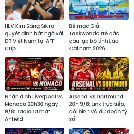
HLV Kim Sang Sik ra
Bế mạc Giải
quyết định bất ngờ với
Taekwondo trẻ các
ĐT Việt Nam tại AFF
câu lạc bộ tỉnh Lào
Cup
Cai năm 2026
Nhận định Liverpool vs
Arsenal vs Dortmund
Monaco 20h30 ngày
20h 9/8: Link trực tiếp,
9/8: Iraola ra mắt
đội hình và dự đoán tỷ
Anfield
số