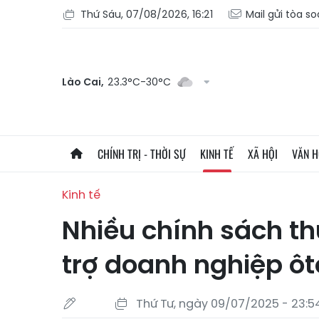
Thứ Sáu, 07/08/2026, 16:21
Mail gửi tòa s
Lào Cai,
23.3°C-30°C
CHÍNH TRỊ - THỜI SỰ
KINH TẾ
XÃ HỘI
VĂN 
Kinh tế
Nhiều chính sách t
trợ doanh nghiệp ôt
Thứ Tư, ngày 09/07/2025 - 23:5