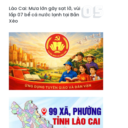
Lào Cai: Mưa lớn gây sạt lở, vùi
lấp 07 bể cá nước lạnh tại Bản
Xèo