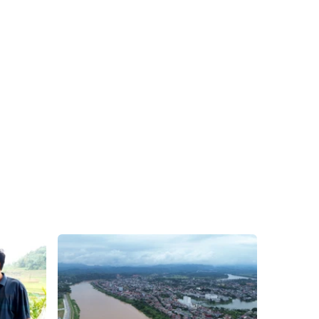
Xã Tả Phìn
Xã Cốc Lầu
Xã Bảo Nhai
Xã Bản Liền
Xã Bắc Hà
Xã Tả Củ Tỷ
Xã Lùng Phình
Xã Pha Long
Xã Mường
Xã Bản Lầu
Khương
Xã Cao Sơn
Xã Si Ma Cai
Xã Sín Chéng
Xã Nậm Xé
Xã Ngũ Chỉ
Xã Chế Tạo
Sơn
Xã Lao Chải
Xã Nậm Có
Xã Tà Xi Láng
Xã Cát Thịnh