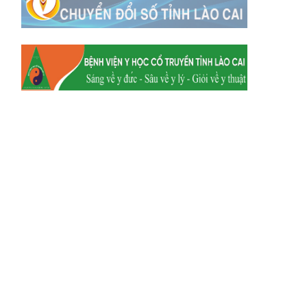
Xã Y Tý
Xã A Mú Sung
Xã Trịnh Tường
Xã Nậm Chày
Xã Bản Xèo
Xã Bát Xát
Xã Võ Lao
Xã Khánh Yên
Xã Văn Bàn
Xã Dương Quỳ
Xã Chiềng Ken
Xã Minh Lương
Xã Nậm Chảy
Xã Bảo Yên
Xã Nghĩa Đô
Xã Thượng Hà
Xã Xuân Hòa
Xã Phúc Khánh
Xã Bảo Hà
Xã Mường Bo
Xã Bản Hồ
Xã Tả Van