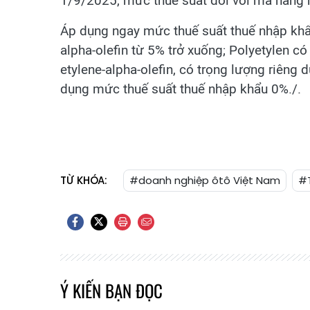
1/9/2025, mức thuế suất đối với mã hàng n
Áp dụng ngay mức thuế suất thuế nhập khẩ
alpha-olefin từ 5% trở xuống; Polyetylen có
etylene-alpha-olefin, có trọng lượng riêng
dụng mức thuế suất thuế nhập khẩu 0%./.
TỪ KHÓA:
#doanh nghiệp ôtô Việt Nam
#
Ý KIẾN BẠN ĐỌC