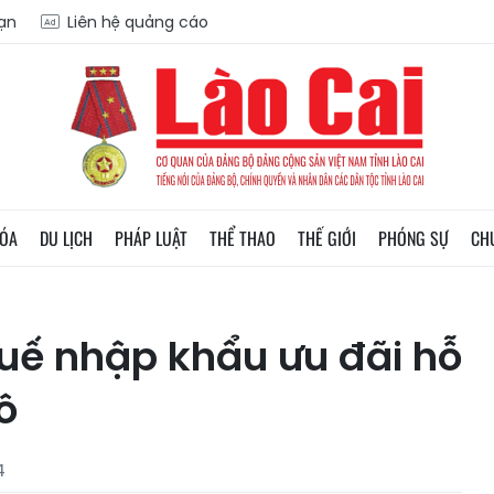
oạn
Liên hệ quảng cáo
HÓA
DU LỊCH
PHÁP LUẬT
THỂ THAO
THẾ GIỚI
PHÓNG SỰ
CH
huế nhập khẩu ưu đãi hỗ
ô
4