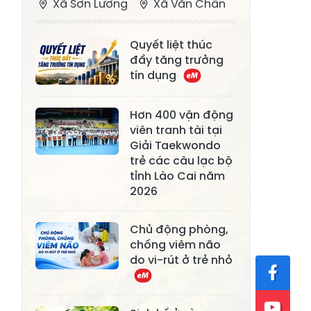
Xã Sơn Lương
Xã Văn Chấn
Xã Thượng
Xã Chấn Thịnh
Quyết liệt thúc
Bằng La
đẩy tăng trưởng
Xã Phong Dụ
tín dụng
Xã Nghĩa Tâm
Hạ
Hơn 400 vận động
Xã Châu Quế
Xã Lâm Giang
viên tranh tài tại
Xã Đông
Giải Taekwondo
Xã Tân Hợp
Cuông
trẻ các câu lạc bộ
tỉnh Lào Cai năm
Xã Mậu A
Xã Xuân Ái
2026
Xã Lâm
Xã Mỏ Vàng
Chủ động phòng,
Thượng
chống viêm não
Xã Lục Yên
Xã Tân Lĩnh
do vi-rút ở trẻ nhỏ
Xã Khánh Hòa
Xã Phúc Lợi