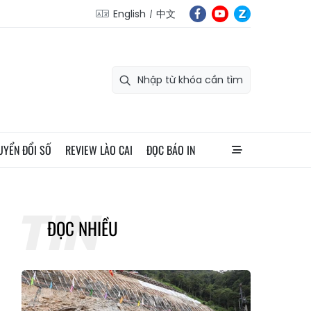
English
中文
UYỂN ĐỔI SỐ
REVIEW LÀO CAI
ĐỌC BÁO IN
ĐỌC NHIỀU