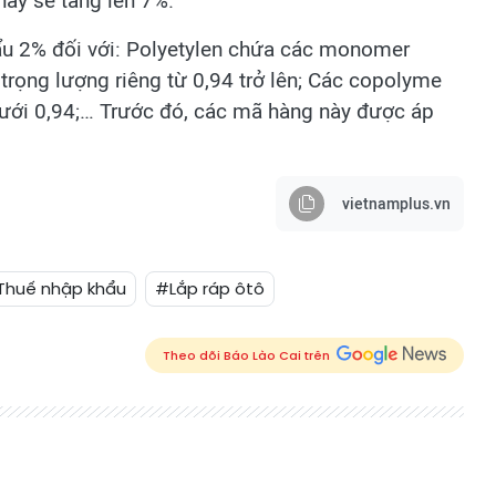
ày sẽ tăng lên 7%.
u 2% đối với: Polyetylen chứa các monomer
 trọng lượng riêng từ 0,94 trở lên; Các copolyme
 dưới 0,94;… Trước đó, các mã hàng này được áp
vietnamplus.vn
Thuế nhập khẩu
#Lắp ráp ôtô
Theo dõi Báo Lào Cai trên