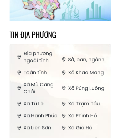
TIN ĐỊA PHƯƠNG
Địa phương
Sở, ban, ngành
ngoài tỉnh
Toàn tỉnh
Xã Khao Mang
Xã Mù Cang
Xã Púng Luông
Chải
Xã Tú Lệ
Xã Trạm Tấu
Xã Hạnh Phúc
Xã Phình Hồ
Xã Liên Sơn
Xã Gia Hội