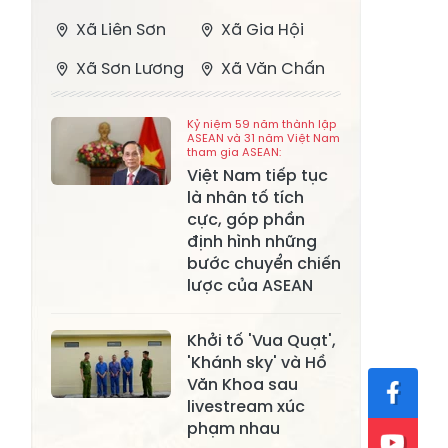
Xã Liên Sơn
Xã Gia Hội
Xã Sơn Lương
Xã Văn Chấn
Xã Thượng
Xã Chấn Thịnh
Kỷ niệm 59 năm thành lập
Bằng La
ASEAN và 31 năm Việt Nam
tham gia ASEAN:
Xã Phong Dụ
Việt Nam tiếp tục
Xã Nghĩa Tâm
Hạ
là nhân tố tích
cực, góp phần
Xã Châu Quế
Xã Lâm Giang
định hình những
bước chuyển chiến
Xã Đông
Xã Tân Hợp
lược của ASEAN
Cuông
Xã Mậu A
Xã Xuân Ái
Khởi tố 'Vua Quạt',
'Khánh sky' và Hồ
Xã Lâm
Xã Mỏ Vàng
Văn Khoa sau
Thượng
livestream xúc
phạm nhau
Xã Lục Yên
Xã Tân Lĩnh