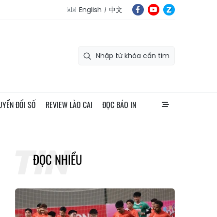
English
中文
UYỂN ĐỔI SỐ
REVIEW LÀO CAI
ĐỌC BÁO IN
ĐỌC NHIỀU