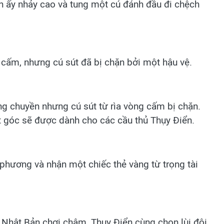
nh ấy nhảy cao và tung một cú đánh đầu đi chệch
 cấm, nhưng cú sút đã bị chặn bởi một hậu vệ.
g chuyền nhưng cú sút từ rìa vòng cấm bị chặn.
hạt góc sẽ được dành cho các cầu thủ Thụy Điển.
phương và nhận một chiếc thẻ vàng từ trọng tài
c Nhật Bản chơi chậm, Thụy Điển cùng chọn lùi đội