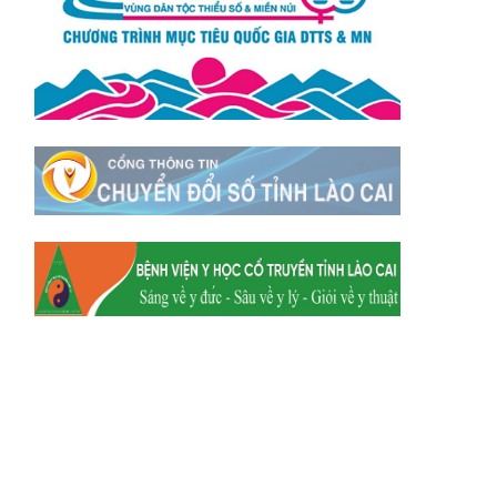
Xã Mường
Xã Dền Sáng
Hum
Xã Y Tý
Xã A Mú Sung
Xã Trịnh Tường
Xã Nậm Chày
Xã Bản Xèo
Xã Bát Xát
Xã Võ Lao
Xã Khánh Yên
Xã Văn Bàn
Xã Dương Quỳ
Xã Chiềng Ken
Xã Minh Lương
Xã Nậm Chảy
Xã Bảo Yên
Xã Nghĩa Đô
Xã Thượng Hà
Xã Xuân Hòa
Xã Phúc Khánh