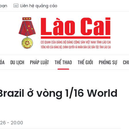
soạn
Liên hệ quảng cáo
HÓA
DU LỊCH
PHÁP LUẬT
THỂ THAO
THẾ GIỚI
PHÓNG SỰ
CH
razil ở vòng 1/16 World
26 - 20:00