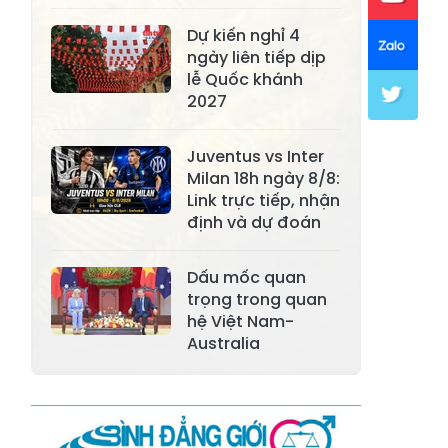
Xã Khánh Hòa
Xã Phúc Lợi
Dự kiến nghỉ 4
ngày liên tiếp dịp
Xã Mường Lai
Xã Cảm Nhân
lễ Quốc khánh
2027
Xã Yên Thành
Xã Thác Bà
Xã Yên Bình
Xã Bảo Ái
Juventus vs Inter
Milan 18h ngày 8/8:
Xã Hưng
Xã Trấn Yên
Link trực tiếp, nhận
Khánh
định và dự đoán
Xã Lương
Xã Việt Hồng
Thịnh
Dấu mốc quan
trọng trong quan
Xã Quy Mông
Xã Cốc San
hệ Việt Nam-
Xã Hợp Thành
Australia
Xã Phong Hải
Xã Xuân
Xã Bảo Thắng
Quang
Xã Tằng Loỏng
Xã Gia Phú