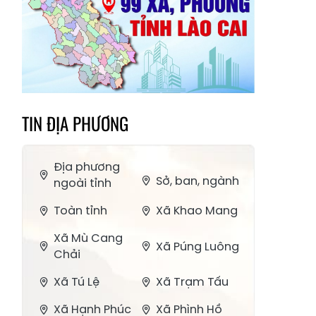
TIN ĐỊA PHƯƠNG
Địa phương
Sở, ban, ngành
ngoài tỉnh
Toàn tỉnh
Xã Khao Mang
Xã Mù Cang
Xã Púng Luông
Chải
Xã Tú Lệ
Xã Trạm Tấu
Xã Hạnh Phúc
Xã Phình Hồ