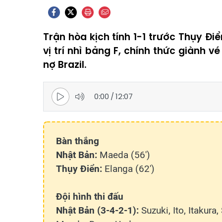
Trận hòa kịch tính 1-1 trước Thụy Đi
vị trí nhì bảng F, chính thức giành 
nợ Brazil.
0:00
/
12:07
Bàn thắng
Nhật Bản:
Maeda (56')
Thụy Điển:
Elanga (62')
Đội hình thi đấu
Nhật Bản (3-4-2-1):
Suzuki, Ito, Itakur