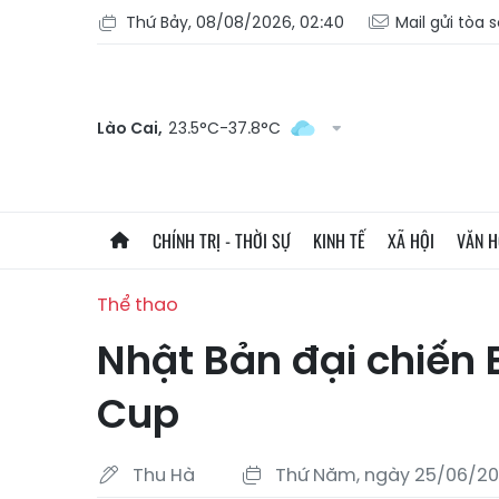
Thứ Bảy, 08/08/2026, 02:40
Mail gửi tòa 
Lào Cai,
23.5°C-37.8°C
CHÍNH TRỊ - THỜI SỰ
KINH TẾ
XÃ HỘI
VĂN 
Thể thao
Nhật Bản đại chiến B
Cup
Thu Hà
Thứ Năm, ngày 25/06/20