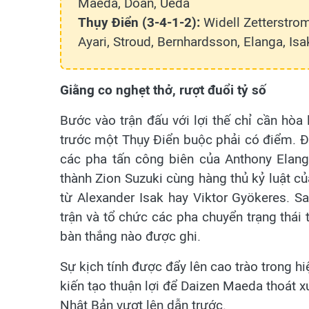
Maeda, Doan, Ueda
Thụy Điển (3-4-1-2):
Widell Zetterstro
Ayari, Stroud, Bernhardsson, Elanga, Is
Giằng co nghẹt thở, rượt đuổi tỷ số
Bước vào trận đấu với lợi thế chỉ cần hòa
trước một Thụy Điển buộc phải có điểm. Đ
các pha tấn công biên của Anthony Elang
thành Zion Suzuki cùng hàng thủ kỷ luật 
từ Alexander Isak hay Viktor Gyökeres. Sa
trận và tổ chức các pha chuyển trạng thái
bàn thắng nào được ghi.
Sự kịch tính được đẩy lên cao trào trong hi
kiến tạo thuận lợi để Daizen Maeda thoát 
Nhật Bản vượt lên dẫn trước.