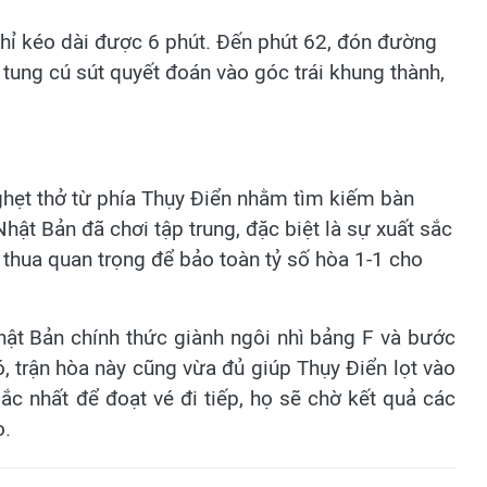
hỉ kéo dài được 6 phút. Đến phút 62, đón đường
tung cú sút quyết đoán vào góc trái khung thành,
ghẹt thở từ phía Thụy Điển nhằm tìm kiếm bàn
hật Bản đã chơi tập trung, đặc biệt là sự xuất sắc
 thua quan trọng để bảo toàn tỷ số hòa 1-1 cho
ật Bản chính thức giành ngôi nhì bảng F và bước
ó, trận hòa này cũng vừa đủ giúp Thụy Điển lọt vào
ắc nhất để đoạt vé đi tiếp, họ sẽ chờ kết quả các
o.