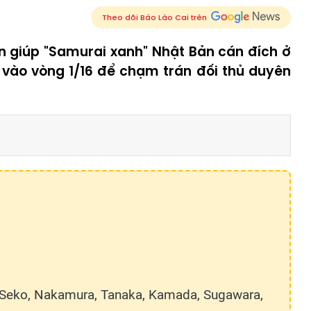
Theo dõi Báo Lào Cai trên
ển giúp "Samurai xanh" Nhật Bản cán đích ở
vé vào vòng 1/16 để chạm trán đối thủ duyên
a, Seko, Nakamura, Tanaka, Kamada, Sugawara,