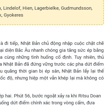
m, Lindelof, Hien, Lagerbielke, Gudmundsson,
ak, Gyokeres
 là đi tiếp, Nhật Bản chủ động nhập cuộc chặt chẽ
ại diện Bắc Âu nhanh chóng gia tăng sức ép bằng
a cùng những tình huống cố định. Tuy nhiên, thủ
của Nhật Bản đã đứng vững trước các pha dứt điểm
u quãng thời gian bị ép sân, Nhật Bản lấy lại thế
 tốc độ, nhưng hiệp một vẫn khép lại mà không có
ệp hai. Phút 56, bước ngoặt xảy ra khi Ritsu Doan
xuống dứt điểm chính xác trong vòng cấm, đưa