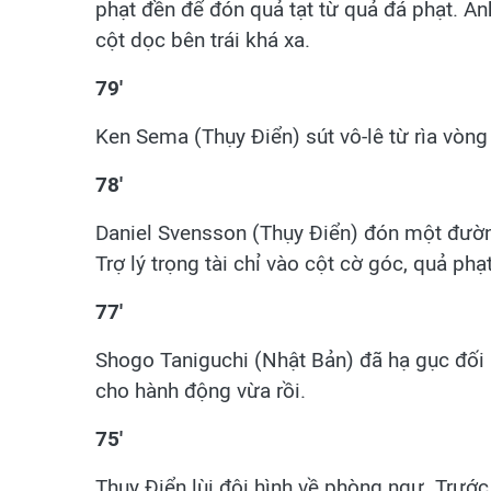
phạt đền để đón quả tạt từ quả đá phạt. A
cột dọc bên trái khá xa.
79'
Ken Sema (Thụy Điển) sút vô-lê từ rìa vòng
78'
Daniel Svensson (Thụy Điển) đón một đườn
Trợ lý trọng tài chỉ vào cột cờ góc, quả p
77'
Shogo Taniguchi (Nhật Bản) đã hạ gục đối 
cho hành động vừa rồi.
75'
Thụy Điển lùi đội hình về phòng ngự. Trướ