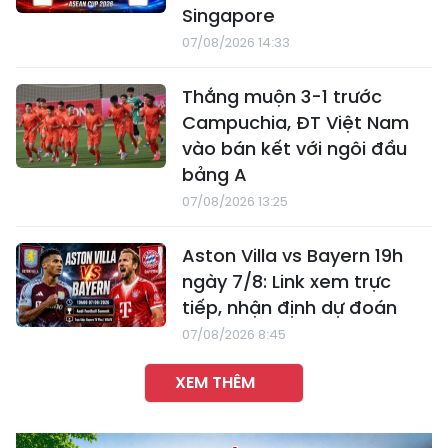
Singapore
07/08/2026 14:33
Thắng muộn 3-1 trước
Campuchia, ĐT Việt Nam
vào bán kết với ngôi đầu
bảng A
07/08/2026 13:25
Aston Villa vs Bayern 19h
ngày 7/8: Link xem trực
tiếp, nhận định dự đoán
07/08/2026 8:45
XEM THÊM