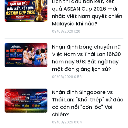
Lịch thi đấu bán kết, kết
quả ASEAN Cup 2026 mới
nhất: Việt Nam quyết chiến
Malaysia khi nào?
09/08/2026 1:26
Nhận định bóng chuyền nữ
Việt Nam vs Thái Lan 16h30
hôm nay 9/8: Bất ngờ hay
một đòn giáng lịch sử?
09/08/2026 0:58
Nhận định Singapore vs
Thái Lan: "Khối thép" xứ đảo
có cản nổi "cơn lốc" Voi
chiến?
09/08/2026 0:04