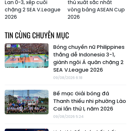
Lan 0-3, xếp cuối
thủ xuất sắc nhất
chặng 2 SEA V.League
vòng bảng ASEAN Cup
2026
2026
TIN CÙNG CHUYÊN MỤC
Bóng chuyền nữ Philippines
thắng dễ Indonesia 3-1,
giành ngôi Á quân chặng 2
SEA V.League 2026
09/08/2026 6:18
Bế mạc Giải bóng đá
Thanh thiếu nhi phường Lào
Cai lần thứ I, năm 2026
09/08/2026 5:24