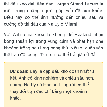
thi đấu kéo dài; tiền đạo Jorgen Strand Larsen là
một trong những người gặp vấn đề sức khỏe.
Điều này có thể ảnh hưởng đến chiều sâu và
cường độ thi đấu của Na Uy ở Miami.
Với Anh, chìa khóa là không để Haaland nhận
bóng thuận lợi trong vùng cấm và phải hạn chế
khoảng trống sau lưng hàng thủ. Nếu bị cuốn vào
thế trận đôi công, Tam sư có thể trả giá rất đắt.
Dự đoán:
Đây là cặp đấu khó đoán nhất tứ
kết. Anh có kinh nghiệm và chiều sâu hơn,
nhưng Na Uy có Haaland - người có thể
thay đổi trận đấu chỉ bằng một khoảnh
khắc.