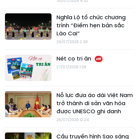
30/07/2026 9:32
Nghĩa Lộ tổ chức chương
trình “Điểm hẹn bản sắc
Lào Cai”
29/07/2026 2:30
Nét cọ tri ân
27/07/2026 1:29
Nỗ lực đưa áo dài Việt Nam
trở thành di sản văn hóa
được UNESCO ghi danh
26/07/2026 12:24
Cầu truyền hình Sao sáng