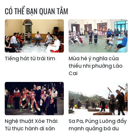
CÓ THỂ BẠN QUAN TÂM
Tiếng hát từ trái tim
Mùa hè ý nghĩa của
thiếu nhi phường Lào
Cai
Nghệ thuật Xòe Thái:
Sa Pa, Púng Luông đẩy
Từ thực hành di sản
mạnh quảng bá du