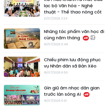
lạc bộ Văn hóa - Nghệ
thuật - Thể thao nòng cốt
21/07/2026 3:24
​Những tác phẩm văn học đi
cùng năm tháng
19/07/2026 5:49
Chiếu phim lưu động phục
vụ Nhân dân xã Bản Xèo
18/07/2026 6:50
Gìn giữ âm nhạc dân gian
trước làn sóng AI
18/07/2026 5:01