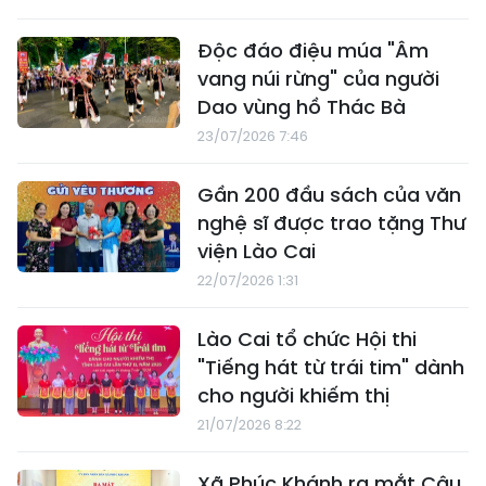
Độc đáo điệu múa "Âm
vang núi rừng" của người
Dao vùng hồ Thác Bà
23/07/2026 7:46
Gần 200 đầu sách của văn
nghệ sĩ được trao tặng Thư
viện Lào Cai
22/07/2026 1:31
Lào Cai tổ chức Hội thi
"Tiếng hát từ trái tim" dành
cho người khiếm thị
21/07/2026 8:22
Xã Phúc Khánh ra mắt Câu