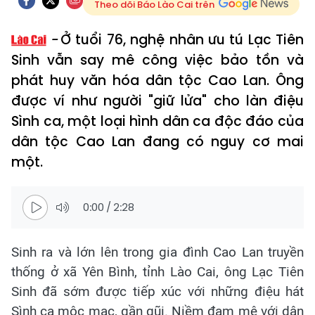
Theo dõi Báo Lào Cai trên
Ở tuổi 76, nghệ nhân ưu tú Lạc Tiên
Sinh vẫn say mê công việc bảo tồn và
phát huy văn hóa dân tộc Cao Lan. Ông
được ví như người "giữ lửa" cho làn điệu
Sình ca, một loại hình dân ca độc đáo của
dân tộc Cao Lan đang có nguy cơ mai
một.
0:00
/
2:28
Sinh ra và lớn lên trong gia đình Cao Lan truyền
thống ở xã Yên Bình, tỉnh Lào Cai, ông Lạc Tiên
Sinh đã sớm được tiếp xúc với những điệu hát
Sình ca mộc mạc, gần gũi. Niềm đam mê với dân