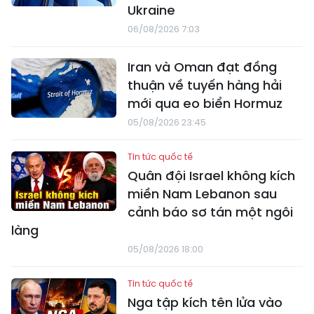
Ukraine
06/08/2026 7:03
Iran và Oman đạt đồng
thuận về tuyến hàng hải
mới qua eo biển Hormuz
05/08/2026 23:45
Tin tức quốc tế
Quân đội Israel không kích
miền Nam Lebanon sau
cảnh báo sơ tán một ngôi
làng
05/08/2026 18:00
Tin tức quốc tế
Nga tập kích tên lửa vào