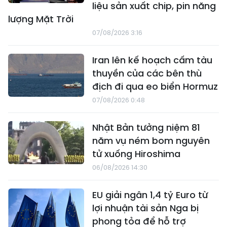
liệu sản xuất chip, pin năng
lượng Mặt Trời
07/08/2026 3:16
Iran lên kế hoạch cấm tàu
thuyền của các bên thù
địch đi qua eo biển Hormuz
07/08/2026 0:48
Nhật Bản tưởng niệm 81
năm vụ ném bom nguyên
tử xuống Hiroshima
06/08/2026 14:30
EU giải ngân 1,4 tỷ Euro từ
lợi nhuận tài sản Nga bị
phong tỏa để hỗ trợ