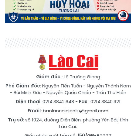
Giám đốc
: Lê Trường Giang
Phó Giám đốc
:
Nguyễn Tiến Tuấn
-
Nguyễn Thành Nam
-
Bùi Minh Đức
-
Nguyễn Quốc Chiến
-
Trần Thu Hiền
Điện thoại
: 0214.3842.648
- Fax
: 0214.3840.921
Email
:
baolaocaidientu@gmail.com
Trụ sở
: số 1024, đường Điện Biên, phường Yên Bái, tỉnh
Lào Cai.
Giấy phép xuất bản số:
150/GP-BTTTT