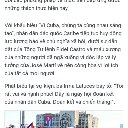
đổi các phương pháp và thực tiễn đáp ứng được
những thách thức hiện nay.
Với khẩu hiệu “Vì Cuba, chúng ta cùng nhau sáng
tạo", nhân dân đảo quốc Caribe tiếp tục huy động
lực lượng bảo vệ chủ nghĩa xã hội, dưới sự dẫn
dắt của Tổng Tư lệnh Fidel Castro và máu xương
của những người đã ngã xuống vì độc lập và lý
tưởng của José Martí về nền cộng hòa vì lợi ích
của tất cả mọi người.
Phát biểu tại sự kiện, bà Irma Latuces bày tỏ: “Tôi
rất vui và hạnh phúc! Đây là ngày hội đoàn kết
của nhân dân Cuba. Đoàn kết và chiến thắng!”.