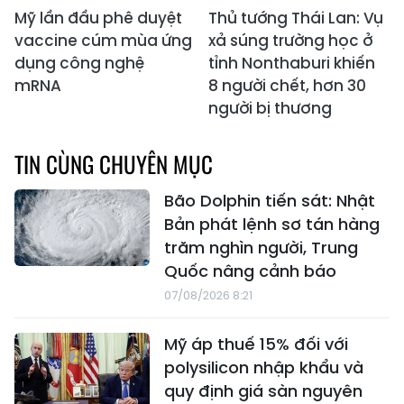
Mỹ lần đầu phê duyệt
Thủ tướng Thái Lan: Vụ
vaccine cúm mùa ứng
xả súng trường học ở
dụng công nghệ
tỉnh Nonthaburi khiến
mRNA
8 người chết, hơn 30
người bị thương
TIN CÙNG CHUYÊN MỤC
Bão Dolphin tiến sát: Nhật
Bản phát lệnh sơ tán hàng
trăm nghìn người, Trung
Quốc nâng cảnh báo
07/08/2026 8:21
Mỹ áp thuế 15% đối với
polysilicon nhập khẩu và
quy định giá sàn nguyên