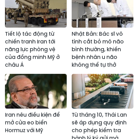
Tiết lộ tác động từ
Nhật Bản: Bác sĩ vô
chiến tranh Iran tới
tình cắt bỏ mô não
năng lực phòng vệ
bình thường, khiến
của đồng minh Mỹ ở
bệnh nhân u não
châu Á
không thể tự thở
Iran nêu điều kiện để
Từ tháng 10, Thái Lan
mở cửa eo biển
sẽ áp dụng quy định
Hormuz với Mỹ
cho phép kiểm tra
hành lý ký gửi mà