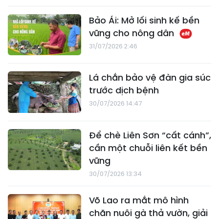
Bảo Ái: Mở lối sinh kế bền
vững cho nông dân
31/07/2026 2:46
Lá chắn bảo vệ đàn gia súc
trước dịch bệnh
30/07/2026 14:47
Để chè Liên Sơn “cất cánh”,
cần một chuỗi liên kết bền
vững
30/07/2026 13:34
Võ Lao ra mắt mô hình
chăn nuôi gà thả vườn, giải