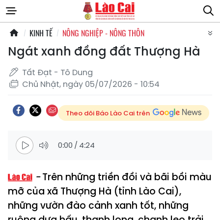
KINH TẾ
NÔNG NGHIỆP - NÔNG THÔN
Ngát xanh đồng đất Thượng Hà
Tất Đạt - Tô Dung
Chủ Nhật, ngày 05/07/2026 - 10:54
Theo dõi Báo Lào Cai trên
0:00
/
4:24
Trên những triền đồi và bãi bồi màu
mỡ của xã Thượng Hà (tỉnh Lào Cai),
những vườn đào cảnh xanh tốt, những
ruộng dưa hấu, thanh long, chanh leo trải