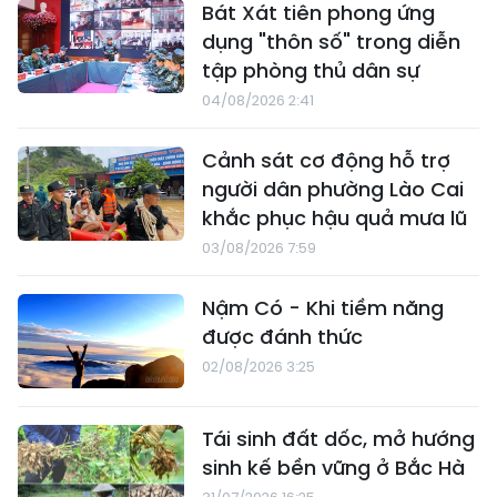
Bát Xát tiên phong ứng
dụng "thôn số" trong diễn
tập phòng thủ dân sự
04/08/2026 2:41
Cảnh sát cơ động hỗ trợ
người dân phường Lào Cai
khắc phục hậu quả mưa lũ
03/08/2026 7:59
Nậm Có - Khi tiềm năng
được đánh thức
02/08/2026 3:25
Tái sinh đất dốc, mở hướng
sinh kế bền vững ở Bắc Hà