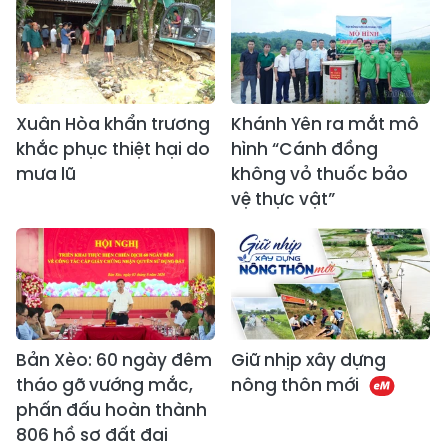
Xuân Hòa khẩn trương
Khánh Yên ra mắt mô
khắc phục thiệt hại do
hình “Cánh đồng
mưa lũ
không vỏ thuốc bảo
vệ thực vật”
Bản Xèo: 60 ngày đêm
Giữ nhịp xây dựng
tháo gỡ vướng mắc,
nông thôn mới
phấn đấu hoàn thành
806 hồ sơ đất đai