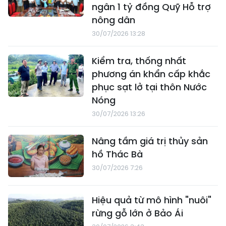
ngân 1 tỷ đồng Quỹ Hỗ trợ
nông dân
30/07/2026 13:28
Kiểm tra, thống nhất
phương án khẩn cấp khắc
phục sạt lở tại thôn Nước
Nóng
30/07/2026 13:26
Nâng tầm giá trị thủy sản
hồ Thác Bà
30/07/2026 7:26
Hiệu quả từ mô hình "nuôi"
rừng gỗ lớn ở Bảo Ái