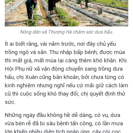
Nông dân xã Thượng Hà chăm sóc dưa hấu.
Ít ai biết rằng, vài năm trước, nơi đây chủ yếu
trồng ngô và sắn. Thu nhập bấp bênh, được mùa
thì mất giá, mất mùa lại càng thêm khó khăn. Khi
Hội Phụ nữ xã vận động chuyển sang trồng dưa
hấu, chị Xuân cũng băn khoăn, bởi chưa từng có
kinh nghiệm nhưng nghĩ nếu cứ mãi giữ cách làm
cũ thì cuộc sống khó thay đổi, chị quyết định thử
sức.
Những ngày đầu không hề dễ dàng, có vụ, dưa
vừa bén rễ đã bị sâu bệnh tấn công, có lần mưa
lớn khiến nhiều diện tích ngập úng, cây còi cọc.