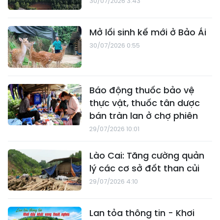
30/07/2026 3:43
Mở lối sinh kế mới ở Bảo Ái
30/07/2026 0:55
Báo động thuốc bảo vệ
thực vật, thuốc tân dược
bán tràn lan ở chợ phiên
29/07/2026 10:01
Lào Cai: Tăng cường quản
lý các cơ sở đốt than củi
29/07/2026 4:10
Lan tỏa thông tin - Khơi