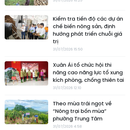
31/07/2026 16:25
Kiểm tra tiến độ các dự án
chế biến nông sản, định
hướng phát triển chuỗi giá
trị
31/07/2026 15:50
Xuân Ái tổ chức hội thi
nâng cao năng lực tổ xung
kích phòng, chống thiên tai
31/07/2026 12:10
Theo mùa trái ngọt về
“Nông trại bốn mùa”
phường Trung Tâm
31/07/2026 4:58