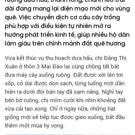
dài đang mang lại diện mạo mới cho vùng
quê. Việc chuyển dịch cơ cấu cây trồng
phù hợp với điều kiện tự nhiên mở ra
hướng phát triển kinh tế, giúp nhiều hộ dân
làm giàu trên chính mảnh đất quê hương.
Vừa kết thúc vụ thu hoạch dưa hấu, chị Đặng Thị
Xuân ở thôn 3 Mai Đào lại cùng chồng tất bật
đưa máy cày xuống ruộng. Đất được xới lên tơi
xốp, cỏ dại được dọn sạch, từng luống mới dần
hiện ra dưới đôi bàn tay đã sạm nắng. Nghỉ tay
bên bờ ruộng, chị mỉm cười khi nhìn khoảng đất
vừa cải tạo xong. Chỉ ít ngày nữa, những hạt
giống mới sẽ tiếp tục được gieo xuống, bắt đầu
thêm một mùa hy vọng.