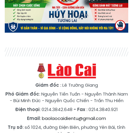
Giám đốc
: Lê Trường Giang
Phó Giám đốc
:
Nguyễn Tiến Tuấn
-
Nguyễn Thành Nam
-
Bùi Minh Đức
-
Nguyễn Quốc Chiến
-
Trần Thu Hiền
Điện thoại
: 0214.3842.648
- Fax
: 0214.3840.921
Email
:
baolaocaidientu@gmail.com
Trụ sở
: số 1024, đường Điện Biên, phường Yên Bái, tỉnh