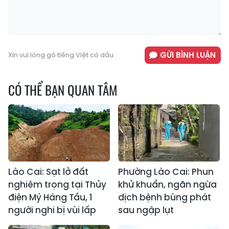
GỬI BÌNH LUẬN
Xin vui lòng gõ tiếng Việt có dấu
CÓ THỂ BẠN QUAN TÂM
Lào Cai: Sạt lở đất
Phường Lào Cai: Phun
nghiêm trọng tại Thủy
khử khuẩn, ngăn ngừa
điện Mý Háng Tầu, 1
dịch bệnh bùng phát
người nghi bị vùi lấp
sau ngập lụt