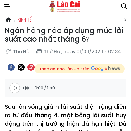
KINH TẾ
Ngân hàng nào áp dụng mức lãi
suất cao nhất tháng 6?
Thu Hà
Thứ Hai, ngày 01/06/2026 - 02:34
Theo dõi Báo Lào Cai trên
0:00
/
1:40
Sau làn sóng giảm lãi suất diện rộng diễn
ra từ đầu tháng 4, mặt bằng lãi suất huy
động trên thị trường hiện đã hạ nhiệt. Dù