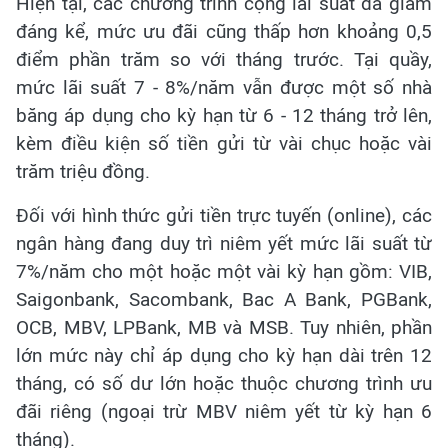
Hiện tại, các chương trình cộng lãi suất đã giảm
đáng kể, mức ưu đãi cũng thấp hơn khoảng 0,5
điểm phần trăm so với tháng trước. Tại quầy,
mức lãi suất 7 - 8%/năm vẫn được một số nhà
băng áp dụng cho kỳ hạn từ 6 - 12 tháng trở lên,
kèm điều kiện số tiền gửi từ vài chục hoặc vài
trăm triệu đồng.
Đối với hình thức gửi tiền trực tuyến (online), các
ngân hàng đang duy trì niêm yết mức lãi suất từ
7%/năm cho một hoặc một vài kỳ hạn gồm: VIB,
Saigonbank, Sacombank, Bac A Bank, PGBank,
OCB, MBV, LPBank, MB và MSB. Tuy nhiên, phần
lớn mức này chỉ áp dụng cho kỳ hạn dài trên 12
tháng, có số dư lớn hoặc thuộc chương trình ưu
đãi riêng (ngoại trừ MBV niêm yết từ kỳ hạn 6
tháng).