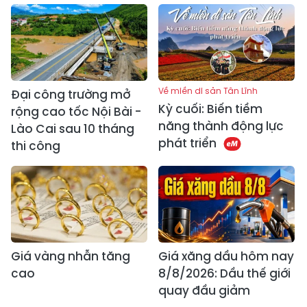
Về miền di sản Tân Lĩnh
Đại công trường mở
Kỳ cuối: Biến tiềm
rộng cao tốc Nội Bài -
năng thành động lực
Lào Cai sau 10 tháng
phát triển
thi công
Giá vàng nhẫn tăng
Giá xăng dầu hôm nay
cao
8/8/2026: Dầu thế giới
quay đầu giảm