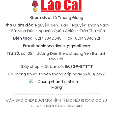
Giám đốc
: Lê Trường Giang
Phó Giám đốc
:
Nguyễn Tiến Tuấn
-
Nguyễn Thành Nam
-
Bùi Minh Đức
-
Nguyễn Quốc Chiến
-
Trần Thu Hiền
Điện thoại
: 0214.3842.648
- Fax
: 0214.3840.921
Email
:
baolaocaidientu@gmail.com
Trụ sở
: số 1024, đường Điện Biên, phường Yên Bái, tỉnh
Lào Cai.
Giấy phép xuất bản số:
150/GP-BTTTT
Bộ Thông tin và Truyền thông cấp ngày 22/03/2022
CẤM SAO CHÉP DƯỚI MỌI HÌNH THỨC NẾU KHÔNG CÓ SỰ
CHẤP THUẬN BẰNG VĂN BẢN.