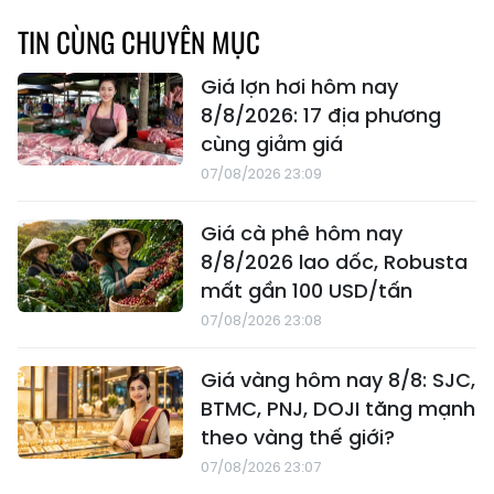
TIN CÙNG CHUYÊN MỤC
Giá lợn hơi hôm nay
8/8/2026: 17 địa phương
cùng giảm giá
07/08/2026 23:09
Giá cà phê hôm nay
8/8/2026 lao dốc, Robusta
mất gần 100 USD/tấn
07/08/2026 23:08
Giá vàng hôm nay 8/8: SJC,
BTMC, PNJ, DOJI tăng mạnh
theo vàng thế giới?
07/08/2026 23:07