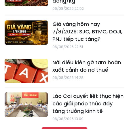
đồng/kg
06/08/2026 22:52
Giá vàng hôm nay
7/8/2026: SJC, BTMC, DOJI,
PNJ tiếp tục tăng?
06/08/2026 22:51
Nới điều kiện gỡ tạm hoãn
xuất cảnh do nợ thuế
06/08/2026 14:28
Lào Cai quyết liệt thực hiện
các giải pháp thúc đẩy
tăng trưởng kinh tế
06/08/2026 13:09