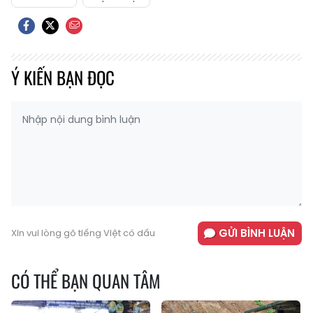
Ý KIẾN BẠN ĐỌC
GỬI BÌNH LUẬN
Xin vui lòng gõ tiếng Việt có dấu
CÓ THỂ BẠN QUAN TÂM