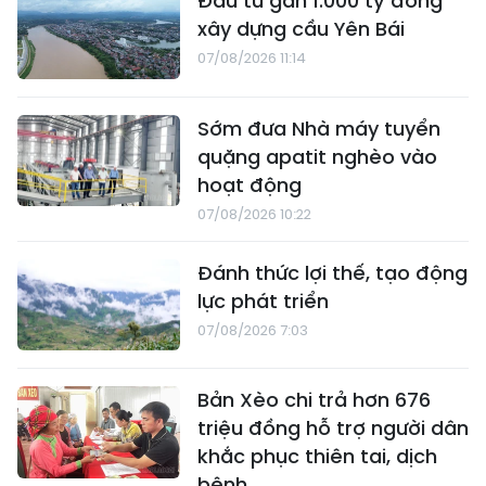
Đầu tư gần 1.000 tỷ đồng
xây dựng cầu Yên Bái
07/08/2026 11:14
Sớm đưa Nhà máy tuyển
quặng apatit nghèo vào
hoạt động
07/08/2026 10:22
Đánh thức lợi thế, tạo động
lực phát triển
07/08/2026 7:03
Bản Xèo chi trả hơn 676
triệu đồng hỗ trợ người dân
khắc phục thiên tai, dịch
bệnh