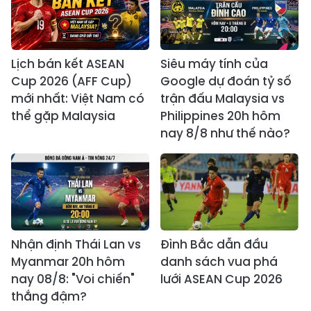
Lịch bán kết ASEAN
Siêu máy tính của
Cup 2026 (AFF Cup)
Google dự đoán tỷ số
mới nhất: Việt Nam có
trận đấu Malaysia vs
thể gặp Malaysia
Philippines 20h hôm
nay 8/8 như thế nào?
Nhận định Thái Lan vs
Đình Bắc dẫn đầu
Myanmar 20h hôm
danh sách vua phá
nay 08/8: "Voi chiến"
lưới ASEAN Cup 2026
thắng đậm?