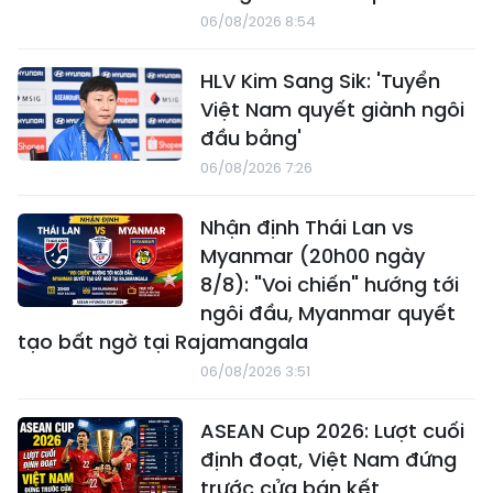
06/08/2026 8:54
HLV Kim Sang Sik: 'Tuyển
Việt Nam quyết giành ngôi
đầu bảng'
06/08/2026 7:26
Nhận định Thái Lan vs
Myanmar (20h00 ngày
8/8): "Voi chiến" hướng tới
ngôi đầu, Myanmar quyết
tạo bất ngờ tại Rajamangala
06/08/2026 3:51
ASEAN Cup 2026: Lượt cuối
định đoạt, Việt Nam đứng
trước cửa bán kết