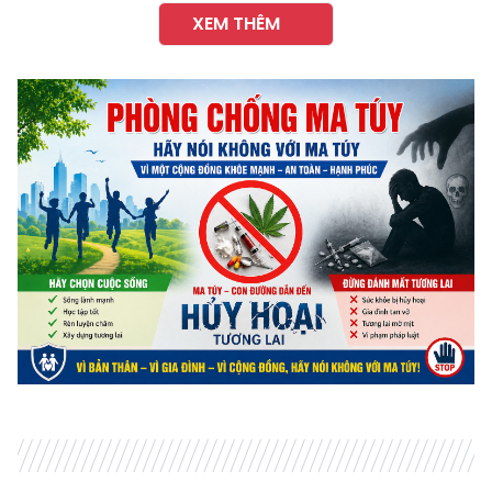
XEM THÊM