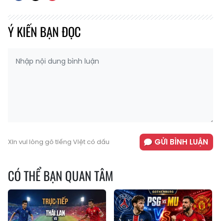
Ý KIẾN BẠN ĐỌC
GỬI BÌNH LUẬN
Xin vui lòng gõ tiếng Việt có dấu
CÓ THỂ BẠN QUAN TÂM