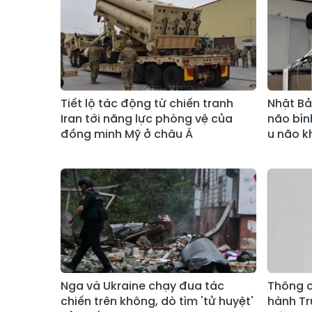
Tiết lộ tác động từ chiến tranh
Nhật Bả
Iran tới năng lực phòng vệ của
não bìn
đồng minh Mỹ ở châu Á
u não k
Nga và Ukraine chạy đua tác
Thông c
chiến trên không, dò tìm 'tử huyệt'
hành T