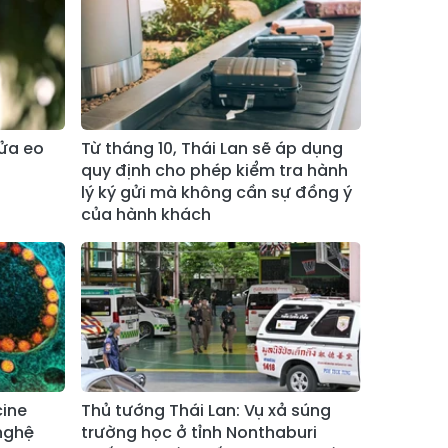
Xã Bảo Hà
Xã Mường Bo
Xã Bản Hồ
Xã Tả Van
Xã Tả Phìn
Xã Cốc Lầu
Xã Bảo Nhai
Xã Bản Liền
cửa eo
Từ tháng 10, Thái Lan sẽ áp dụng
quy định cho phép kiểm tra hành
Xã Bắc Hà
Xã Tả Củ Tỷ
lý ký gửi mà không cần sự đồng ý
của hành khách
Xã Lùng Phình
Xã Pha Long
Xã Mường
Xã Bản Lầu
Khương
Xã Cao Sơn
Xã Si Ma Cai
Xã Sín Chéng
Xã Nậm Xé
Xã Ngũ Chỉ
cine
Thủ tướng Thái Lan: Vụ xả súng
Xã Chế Tạo
Sơn
nghệ
trường học ở tỉnh Nonthaburi