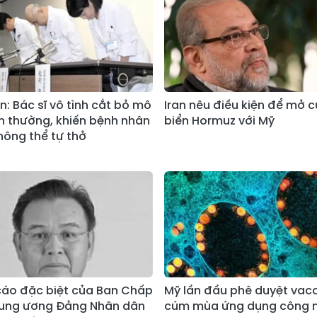
n: Bác sĩ vô tình cắt bỏ mô
Iran nêu điều kiện để mở 
h thường, khiến bệnh nhân
biển Hormuz với Mỹ
hông thể tự thở
áo đặc biệt của Ban Chấp
Mỹ lần đầu phê duyệt vac
rung ương Đảng Nhân dân
cúm mùa ứng dụng công 