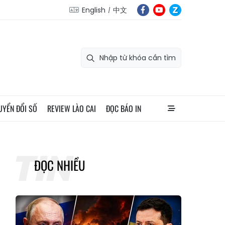
English
中文
UYỂN ĐỔI SỐ
REVIEW LÀO CAI
ĐỌC BÁO IN
ĐỌC NHIỀU