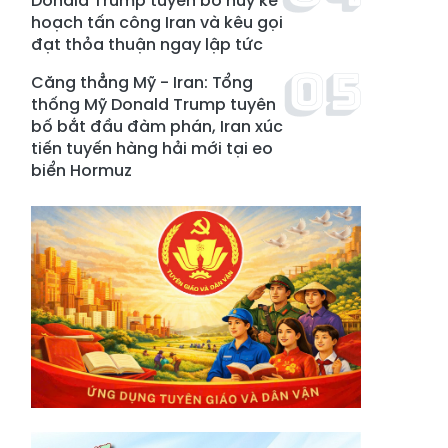
Donald Trump tuyên bố hủy kế
hoạch tấn công Iran và kêu gọi
đạt thỏa thuận ngay lập tức
Căng thẳng Mỹ - Iran: Tổng
thống Mỹ Donald Trump tuyên
bố bắt đầu đàm phán, Iran xúc
tiến tuyến hàng hải mới tại eo
biển Hormuz