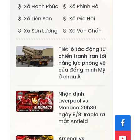
Xã Hạnh Phúc
Xã Phình Hồ
Xã Liên Sơn
Xã Gia Hội
Xã Sơn Lương
Xã Văn Chấn
Xã Thượng
Xã Chấn Thịnh
Tiết lộ tác động từ
Bằng La
chiến tranh Iran tới
Xã Phong Dụ
năng lực phòng vệ
Xã Nghĩa Tâm
Hạ
của đồng minh Mỹ
ở châu Á
Xã Châu Quế
Xã Lâm Giang
Xã Đông
Nhận định
Xã Tân Hợp
Liverpool vs
Cuông
Monaco 20h30
Xã Mậu A
Xã Xuân Ái
ngày 9/8: Iraola ra
mắt Anfield
Xã Lâm
Xã Mỏ Vàng
Thượng
Arsenal vs