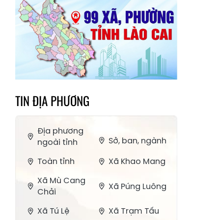
TIN ĐỊA PHƯƠNG
Địa phương
Sở, ban, ngành
ngoài tỉnh
Toàn tỉnh
Xã Khao Mang
Xã Mù Cang
Xã Púng Luông
Chải
Xã Tú Lệ
Xã Trạm Tấu