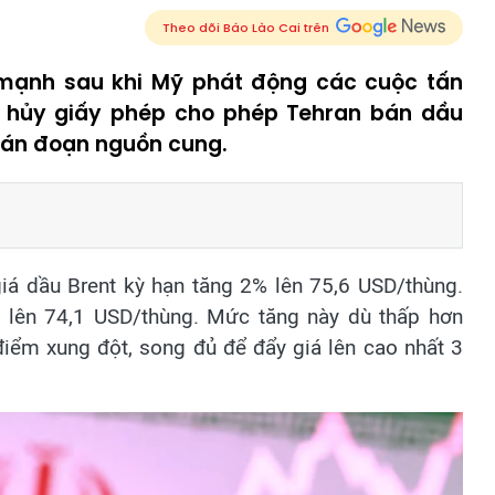
Theo dõi Báo Lào Cai trên
 mạnh sau khi Mỹ phát động các cuộc tấn
i hủy giấy phép cho phép Tehran bán dầu
gián đoạn nguồn cung.
giá dầu Brent kỳ hạn tăng 2% lên 75,6 USD/thùng.
 lên 74,1 USD/thùng. Mức tăng này dù thấp hơn
điểm xung đột, song đủ để đẩy giá lên cao nhất 3