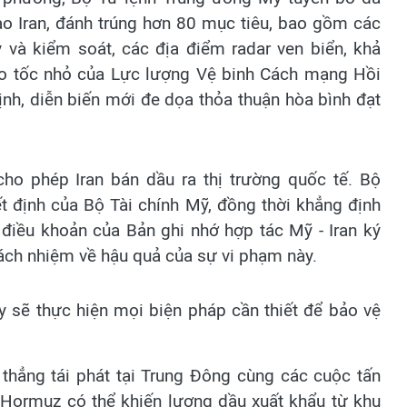
o Iran, đánh trúng hơn 80 mục tiêu, bao gồm các
 và kiểm soát, các địa điểm radar ven biển, khả
ao tốc nhỏ của Lực lượng Vệ binh Cách mạng Hồi
ịnh, diễn biến mới đe dọa thỏa thuận hòa bình đạt
cho phép Iran bán dầu ra thị trường quốc tế. Bộ
ết định của Bộ Tài chính Mỹ, đồng thời khẳng định
điều khoản của Bản ghi nhớ hợp tác Mỹ - Iran ký
rách nhiệm về hậu quả của sự vi phạm này.
y sẽ thực hiện mọi biện pháp cần thiết để bảo vệ
 thẳng tái phát tại Trung Đông cùng các cuộc tấn
Hormuz có thể khiến lượng dầu xuất khẩu từ khu