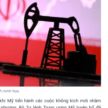
h minh họa.
 khi Mỹ tiến hành các cuộc không kích mới nhằm
ịa phương, Bộ Tư lệnh Trung ương Mỹ tuyên bố đã