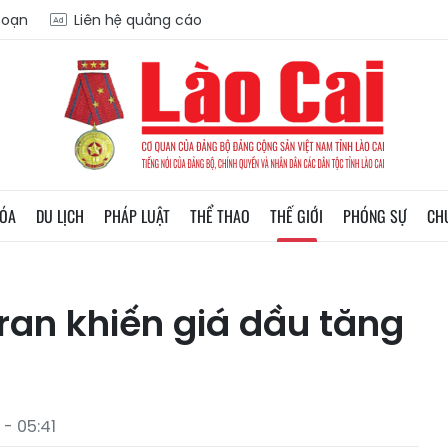
 soạn
Liên hệ quảng cáo
HÓA
DU LỊCH
PHÁP LUẬT
THỂ THAO
THẾ GIỚI
PHÓNG SỰ
CH
Iran khiến giá dầu tăng
- 05:41