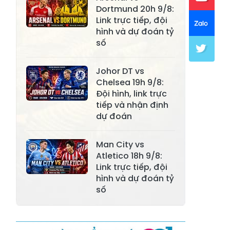
Xã Lục Yên
Xã Tân Lĩnh
Dortmund 20h 9/8:
Link trực tiếp, đội
Xã Khánh Hòa
Xã Phúc Lợi
hình và dự đoán tỷ
số
Xã Mường Lai
Xã Cảm Nhân
Xã Yên Thành
Xã Thác Bà
Johor DT vs
Chelsea 19h 9/8:
Xã Yên Bình
Xã Bảo Ái
Đội hình, link trực
tiếp và nhận định
Xã Hưng
Xã Trấn Yên
dự đoán
Khánh
Xã Lương
Man City vs
Xã Việt Hồng
Thịnh
Atletico 18h 9/8:
Link trực tiếp, đội
Xã Quy Mông
Xã Cốc San
hình và dự đoán tỷ
số
Xã Hợp Thành
Xã Phong Hải
Xã Xuân
Xã Bảo Thắng
Quang