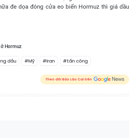
 nữa đe dọa đóng cửa eo biển Hormuz thì giá dầu
g ở Hormuz
ờng dầu
#Mỹ
#Iran
#tấn công
Theo dõi Báo Lào Cai trên