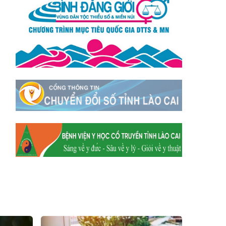
Xã Tằng Loỏng
Xã Gia Phú
Xã Mường
Xã Dền Sáng
Hum
Xã Y Tý
Xã A Mú Sung
Xã Trịnh Tường
Xã Nậm Chày
Xã Bản Xèo
Xã Bát Xát
Xã Võ Lao
Xã Khánh Yên
Xã Văn Bàn
Xã Dương Quỳ
Xã Chiềng Ken
Xã Minh Lương
Xã Nậm Chảy
Xã Bảo Yên
Xã Nghĩa Đô
Xã Thượng Hà
Xã Xuân Hòa
Xã Phúc Khánh