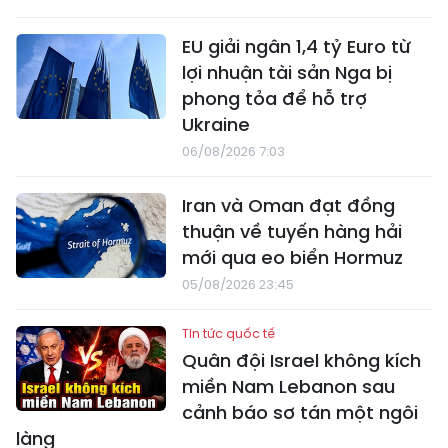
EU giải ngân 1,4 tỷ Euro từ
lợi nhuận tài sản Nga bị
phong tỏa để hỗ trợ
Ukraine
06/08/2026 7:03
Iran và Oman đạt đồng
thuận về tuyến hàng hải
mới qua eo biển Hormuz
05/08/2026 23:45
Tin tức quốc tế
Quân đội Israel không kích
miền Nam Lebanon sau
cảnh báo sơ tán một ngôi
làng