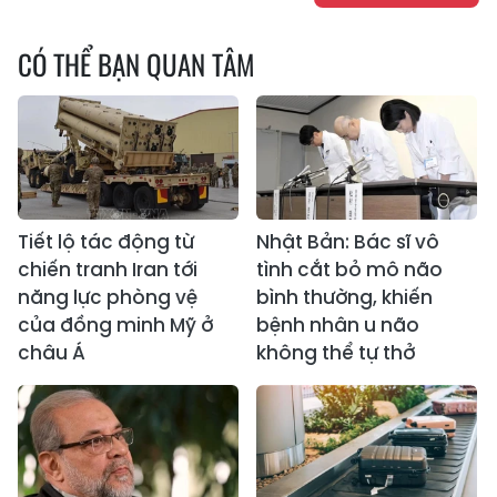
CÓ THỂ BẠN QUAN TÂM
Tiết lộ tác động từ
Nhật Bản: Bác sĩ vô
chiến tranh Iran tới
tình cắt bỏ mô não
năng lực phòng vệ
bình thường, khiến
của đồng minh Mỹ ở
bệnh nhân u não
châu Á
không thể tự thở