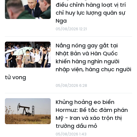
điều chỉnh hàng loạt vị trí
chỉ huy lực lượng quân sự
Nga
05/08/2026 12:21
Nắng nóng gay gắt tại
Nhật Bản và Hàn Quốc
khiến hàng nghìn người
nhập viện, hàng chục người
tử vong
05/08/2026 6:28
Khủng hoảng eo biển
Hormuz: Bế tắc đàm phán
Mỹ - Iran và xáo trộn thị
trường dầu mỏ
05/08/2026 1:43