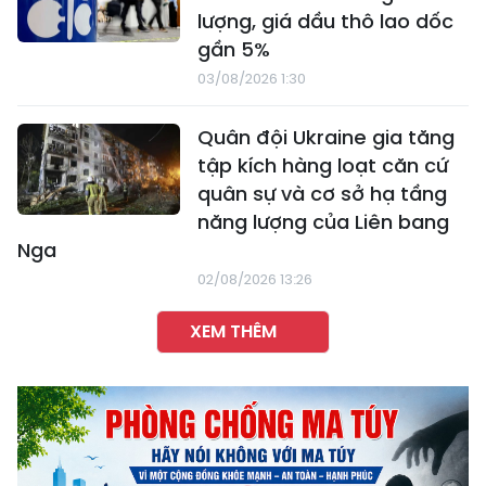
lượng, giá dầu thô lao dốc
gần 5%
03/08/2026 1:30
Quân đội Ukraine gia tăng
tập kích hàng loạt căn cứ
quân sự và cơ sở hạ tầng
năng lượng của Liên bang
Nga
02/08/2026 13:26
XEM THÊM