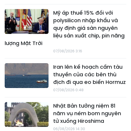
Mỹ áp thuế 15% đối với
polysilicon nhập khẩu và
quy định giá sàn nguyên
liệu sản xuất chip, pin năng
lượng Mặt Trời
07/08/2026 3:16
Iran lên kế hoạch cấm tàu
thuyền của các bên thù
địch đi qua eo biển Hormuz
07/08/2026 0:48
Nhật Bản tưởng niệm 81
năm vụ ném bom nguyên
tử xuống Hiroshima
06/08/2026 14:30