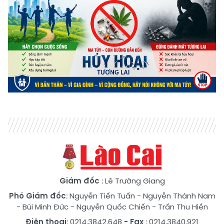
Giám đốc
: Lê Trường Giang
Phó Giám đốc
:
Nguyễn Tiến Tuấn
-
Nguyễn Thành Nam
-
Bùi Minh Đức
-
Nguyễn Quốc Chiến
-
Trần Thu Hiền
Điện thoại
: 0214.3842.648
- Fax
: 0214.3840.921