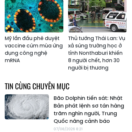
Mỹ lần đầu phê duyệt
Thủ tướng Thái Lan: Vụ
vaccine cúm mùa ứng
xả súng trường học ở
dụng công nghệ
tỉnh Nonthaburi khiến
mRNA
8 người chết, hơn 30
người bị thương
TIN CÙNG CHUYÊN MỤC
Bão Dolphin tiến sát: Nhật
Bản phát lệnh sơ tán hàng
trăm nghìn người, Trung
Quốc nâng cảnh báo
07/08/2026 8:21