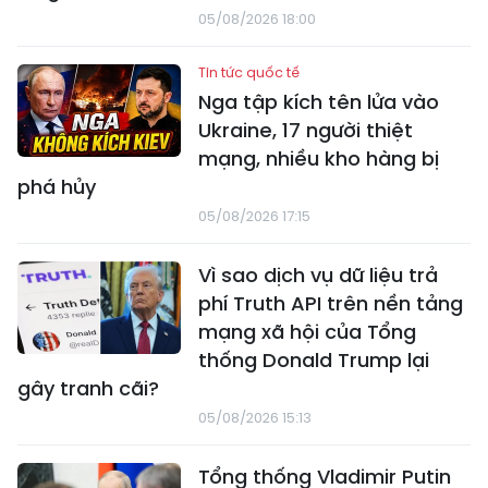
05/08/2026 18:00
Tin tức quốc tế
Nga tập kích tên lửa vào
Ukraine, 17 người thiệt
mạng, nhiều kho hàng bị
phá hủy
05/08/2026 17:15
Vì sao dịch vụ dữ liệu trả
phí Truth API trên nền tảng
mạng xã hội của Tổng
thống Donald Trump lại
gây tranh cãi?
05/08/2026 15:13
Tổng thống Vladimir Putin