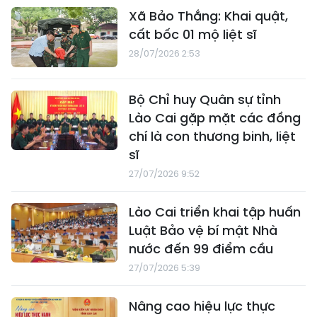
Xã Bảo Thắng: Khai quật,
cất bốc 01 mộ liệt sĩ
28/07/2026 2:53
Bộ Chỉ huy Quân sự tỉnh
Lào Cai gặp mặt các đồng
chí là con thương binh, liệt
sĩ
27/07/2026 9:52
Lào Cai triển khai tập huấn
Luật Bảo vệ bí mật Nhà
nước đến 99 điểm cầu
27/07/2026 5:39
Nâng cao hiệu lực thực