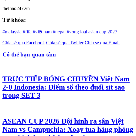
thethao247.vn
Từ khóa:
#malaysia
#fifa
#việt nam
#nepal
#vòng loại asian cup 2027
Chia sẻ qua Facebook
Chia sẻ qua Twitter
Chia sẻ qua Email
Có thể bạn quan tâm
TRỰC TIẾP BÓNG CHUYỀN
Việt Nam
2-0 Indonesia: Điểm số theo đuổi sít sao
trong SET 3
ASEAN CUP 2026
Đội hình ra sân Việt
Nam vs Campuchia: Xoay tua hàng phòng