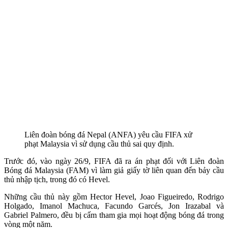
Liên đoàn bóng đá Nepal (ANFA) yêu cầu FIFA xử
phạt Malaysia vì sử dụng cầu thủ sai quy định.
Trước đó, vào ngày 26/9, FIFA đã ra án phạt đối với Liên đoàn
Bóng đá Malaysia (FAM) vì làm giả giấy tờ liên quan đến bảy cầu
thủ nhập tịch, trong đó có Hevel.
Những cầu thủ này gồm Hector Hevel, Joao Figueiredo, Rodrigo
Holgado, Imanol Machuca, Facundo Garcés, Jon Irazabal và
Gabriel Palmero, đều bị cấm tham gia mọi hoạt động bóng đá trong
vòng một năm.