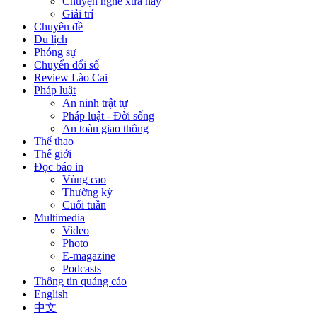
Chuyện nghề xưa nay
Giải trí
Chuyên đề
Du lịch
Phóng sự
Chuyển đổi số
Review Lào Cai
Pháp luật
An ninh trật tự
Pháp luật - Đời sống
An toàn giao thông
Thể thao
Thế giới
Đọc báo in
Vùng cao
Thường kỳ
Cuối tuần
Multimedia
Video
Photo
E-magazine
Podcasts
Thông tin quảng cáo
English
中文