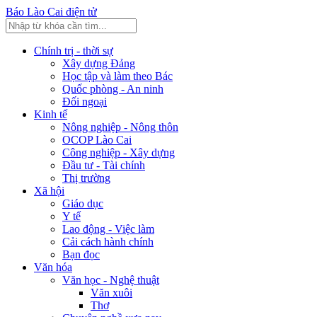
Báo Lào Cai điện tử
Chính trị - thời sự
Xây dựng Đảng
Học tập và làm theo Bác
Quốc phòng - An ninh
Đối ngoại
Kinh tế
Nông nghiệp - Nông thôn
OCOP Lào Cai
Công nghiệp - Xây dựng
Đầu tư - Tài chính
Thị trường
Xã hội
Giáo dục
Y tế
Lao động - Việc làm
Cải cách hành chính
Bạn đọc
Văn hóa
Văn học - Nghệ thuật
Văn xuôi
Thơ