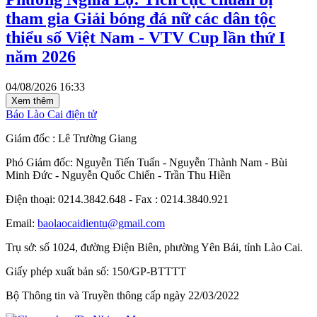
tham gia Giải bóng đá nữ các dân tộc
thiểu số Việt Nam - VTV Cup lần thứ I
năm 2026
04/08/2026 16:33
Xem thêm
Báo Lào Cai điện tử
Giám đốc
: Lê Trường Giang
Phó Giám đốc
:
Nguyễn Tiến Tuấn
-
Nguyễn Thành Nam
-
Bùi
Minh Đức
-
Nguyễn Quốc Chiến
-
Trần Thu Hiền
Điện thoại
: 0214.3842.648
- Fax
: 0214.3840.921
Email
:
baolaocaidientu@gmail.com
Trụ sở
: số 1024, đường Điện Biên, phường Yên Bái, tỉnh Lào Cai.
Giấy phép xuất bản số:
150/GP-BTTTT
Bộ Thông tin và Truyền thông cấp ngày 22/03/2022