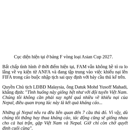
Cục diện hiện tại ở bảng F vòng loại Asian Cup 2027.
Bất chấp tình hình ở thời điểm hiện tại, FAM vẫn không hề tỏ ra lo
lắng về vụ kiện từ ANFA và đang tập trung vào việc khiếu nại lên
FIFA trong cáo buộc nhập tịch sai quy định với bảy cầu thủ kể trên.
Quyền Chủ tịch LĐBĐ Malaysia, ông Datuk Mohd Yusoff Mahadi,
khẳng định: "
Tình huống này giống hệt như với đội tuyển Việt Nam.
Chúng tôi không cần phải suy nghĩ quá nhiều về khiếu nại của
Nepal, điều quan trọng lúc này là kết quả kháng cáo...
Những gì Nepal nêu ra đều liên quan đến 7 cầu thủ đó. Vì vậy, dù
chúng tôi thắng hay thua kháng cáo, tác động cũng sẽ giống nhau
cho cả hai trận, gặp Việt Nam và Nepal. Giờ chỉ còn chờ quyết
định cuối cùng".