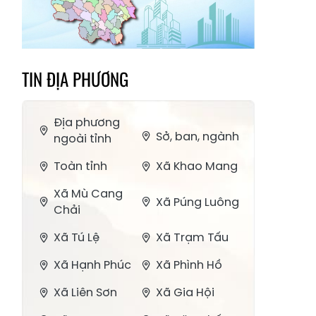
TIN ĐỊA PHƯƠNG
Địa phương
Sở, ban, ngành
ngoài tỉnh
Toàn tỉnh
Xã Khao Mang
Xã Mù Cang
Xã Púng Luông
Chải
Xã Tú Lệ
Xã Trạm Tấu
Xã Hạnh Phúc
Xã Phình Hồ
Xã Liên Sơn
Xã Gia Hội