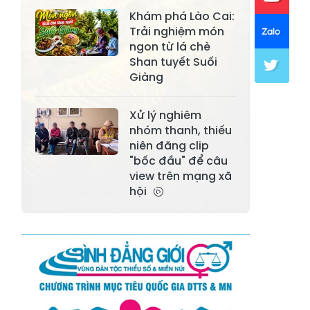
Xã Mường Lai
Xã Cảm Nhân
Khám phá Lào Cai:
Xã Yên Thành
Xã Thác Bà
Trải nghiệm món
ngon từ lá chè
Xã Yên Bình
Xã Bảo Ái
Shan tuyết Suối
Giàng
Xã Hưng
Xã Trấn Yên
Khánh
Xử lý nghiêm
Xã Lương
nhóm thanh, thiếu
Xã Việt Hồng
Thịnh
niên đăng clip
"bốc đầu" để câu
Xã Quy Mông
Xã Cốc San
view trên mạng xã
hội
Xã Hợp Thành
Xã Phong Hải
Xã Xuân
Xã Bảo Thắng
Quang
Xã Tằng Loỏng
Xã Gia Phú
Xã Mường
Xã Dền Sáng
Hum