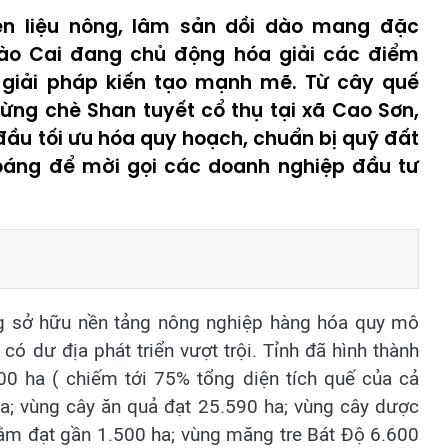
n liệu nông, lâm sản dồi dào mang đặc
Lào Cai đang chủ động hóa giải các điểm
c giải pháp kiến tạo mạnh mẽ. Từ cây quế
ừng chè Shan tuyết cổ thụ tại xã Cao Sơn,
ầu tối ưu hóa quy hoạch, chuẩn bị quỹ đất
oáng để mời gọi các doanh nghiệp đầu tư
ang sở hữu nền tảng nông nghiệp hàng hóa quy mô
có dư địa phát triển vượt trội. Tỉnh đã hình thành
00 ha ( chiếm tới 75% tổng diện tích quế của cả
a; vùng cây ăn quả đạt 25.590 ha; vùng cây dược
tằm đạt gần 1.500 ha; vùng măng tre Bát Độ 6.600