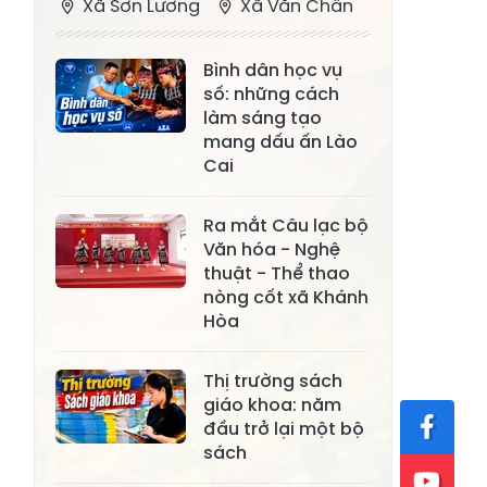
Xã Sơn Lương
Xã Văn Chấn
Xã Thượng
Xã Chấn Thịnh
Bình dân học vụ
Bằng La
số: những cách
Xã Phong Dụ
làm sáng tạo
Xã Nghĩa Tâm
Hạ
mang dấu ấn Lào
Cai
Xã Châu Quế
Xã Lâm Giang
Xã Đông
Ra mắt Câu lạc bộ
Xã Tân Hợp
Văn hóa - Nghệ
Cuông
thuật - Thể thao
Xã Mậu A
Xã Xuân Ái
nòng cốt xã Khánh
Hòa
Xã Lâm
Xã Mỏ Vàng
Thượng
Thị trường sách
Xã Lục Yên
Xã Tân Lĩnh
giáo khoa: năm
đầu trở lại một bộ
Xã Khánh Hòa
Xã Phúc Lợi
sách