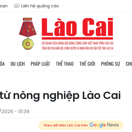
soạn
Liên hệ quảng cáo
HÓA
DU LỊCH
PHÁP LUẬT
THỂ THAO
THẾ GIỚI
PHÓNG SỰ
CH
 từ nông nghiệp Lào Cai
/2026 - 01:39
Theo dõi Báo Lào Cai trên