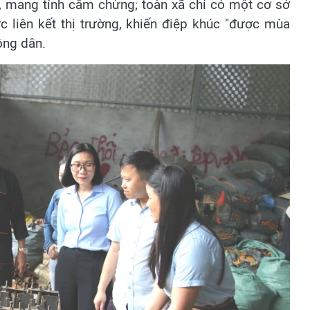
, mang tính cầm chừng; toàn xã chỉ có một cơ sở
ực liên kết thị trường, khiến điệp khúc "được mùa
nông dân.