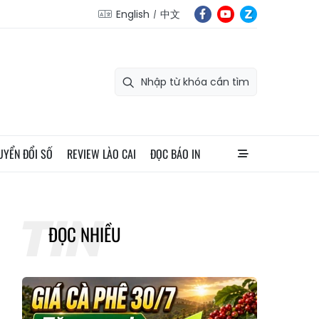
English
中文
UYỂN ĐỔI SỐ
REVIEW LÀO CAI
ĐỌC BÁO IN
ĐỌC NHIỀU