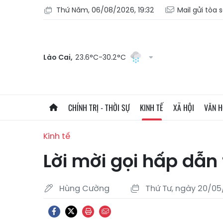
Thứ Năm, 06/08/2026, 19:32
Mail gửi tòa 
Lào Cai,
23.6°C-30.2°C
CHÍNH TRỊ - THỜI SỰ
KINH TẾ
XÃ HỘI
VĂN 
Kinh tế
Lời mời gọi hấp dẫn
Hùng Cường
Thứ Tư, ngày 20/05