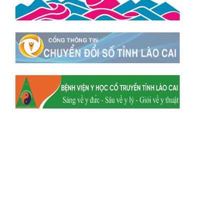
Xã Y Tý
Xã A Mú Sung
Xã Trịnh Tường
Xã Nậm Chày
Xã Bản Xèo
Xã Bát Xát
Xã Võ Lao
Xã Khánh Yên
Xã Văn Bàn
Xã Dương Quỳ
Xã Chiềng Ken
Xã Minh Lương
Xã Nậm Chảy
Xã Bảo Yên
Xã Nghĩa Đô
Xã Thượng Hà
Xã Xuân Hòa
Xã Phúc Khánh
Xã Bảo Hà
Xã Mường Bo
Xã Bản Hồ
Xã Tả Van